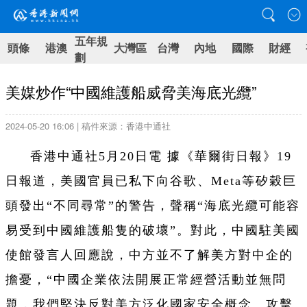
五年規
頭條
港澳
大灣區
台灣
內地
國際
財經
劃
美媒炒作“中國維護船威脅美海底光纜”
2024-05-20 16:06 | 稿件來源：香港中通社
香港中通社5月20日電 據《華爾街日報》19
日報道，美國官員已私下向谷歌、Meta等矽穀巨
頭發出“不同尋常”的警告，聲稱“海底光纜可能容
易受到中國維護船隻的破壞”。對此，中國駐美國
使館發言人回應說，中方並不了解美方對中企的
擔憂，“中國企業依法開展正常經營活動並無問
題，我們堅決反對美方泛化國家安全概念、攻擊