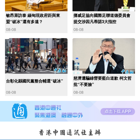
敏昂萊訪泰 緬甸現政府距與東
挪威足協向國際足聯道德委員會
盟“破冰”還有多遠？
提交涉因凡蒂諾3大指控
08-08
08-08
慈濟遭騙綠營要藍白道歉 柯文哲
台彰化縣國民黨整合輔選“破冰”
批“不要臉”
08-08
08-08