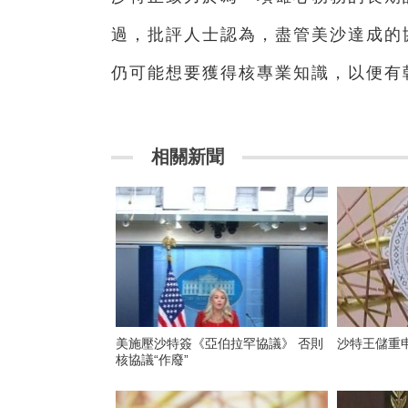
過，批評人士認為，盡管美沙達成的
仍可能想要獲得核專業知識，以便有
相關新聞
美施壓沙特簽《亞伯拉罕協議》 否則
沙特王儲重
核協議“作廢”