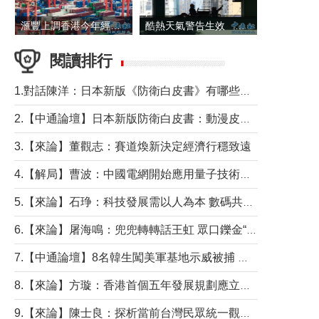
滙豐上調香港今年經濟增長預測至4.5%
酷熱天氣警告生效 本港高溫持續至下周
閱讀排行
1.對話陳洋：日本新版《防衛白皮書》有哪些點值得警惕？
2.【中通論壇】日本新版防衛白皮書：動漫皮包藏不住軍國野心
3.【來論】董觀志：賽道煥新決定經濟行穩致遠
4.【解局】曹波：中國電網開始應用量子技術，以後會不再停電嗎？
5.【來論】石琤：科技發展需以人為本 數碼共融不應讓長者放棄傳統生活方式
6.【來論】屠海鳴：兜兜轉轉話王虹 眾口鑠金“一邊倒”
7.【中通論壇】8名韓生闖美軍基地示威被捕 韓國年輕人反美情緒從何而來？
8.【來論】方璇：香港首個五年發展規劃應立足民生務實前行
9.【來論】陳士良：探析當前台灣民眾統一觀望心態的深層成因