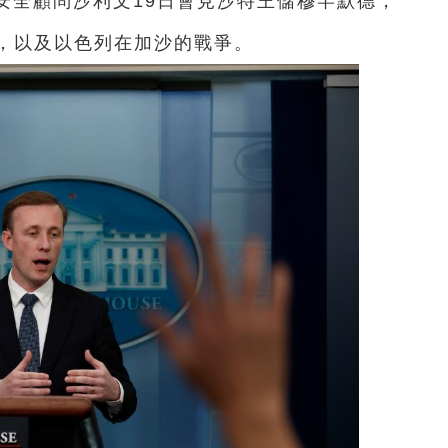
家安全顧問沙利文19日會見沙特王儲穆罕默德，
，以及以色列在加沙的戰爭。