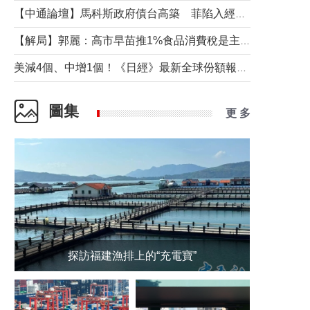
【中通論壇】馬科斯政府債台高築 菲陷入經濟困境與南海對抗惡循環？
【解局】郭麗：高市早苗推1%食品消費稅是主動作為還是被迫“飲鴆止渴”
美減4個、中增1個！《日經》最新全球份額報告透露了什麼？
圖集
更 多
探訪福建漁排上的“充電寶”