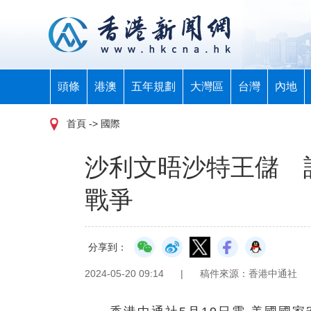
頭條
港澳
五年規劃
大灣區
台灣
內地
首頁
-> 國際
沙利文晤沙特王儲 
戰爭
分享到：
2024-05-20 09:14
|
稿件來源：香港中通社