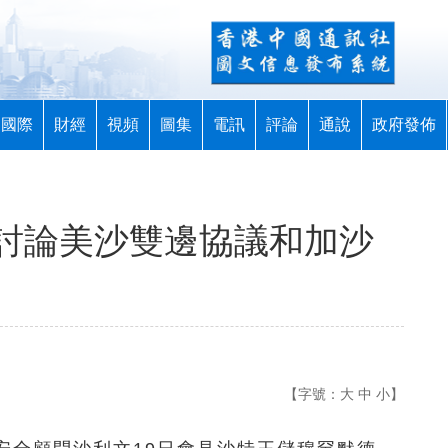
國際
財經
視頻
圖集
電訊
評論
通說
政府發佈
討論美沙雙邊協議和加沙
【字號：
大
中
小
】