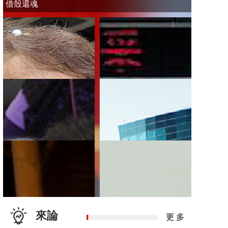
借殼還魂
來論
更 多