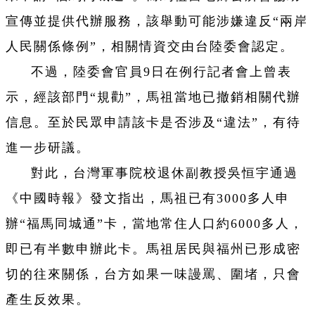
宣傳並提供代辦服務，該舉動可能涉嫌違反“兩岸
人民關係條例”，相關情資交由台陸委會認定。
不過，陸委會官員9日在例行記者會上曾表
示，經該部門“規勸”，馬祖當地已撤銷相關代辦
信息。至於民眾申請該卡是否涉及“違法”，有待
進一步研議。
對此，台灣軍事院校退休副教授吳恒宇通過
《中國時報》發文指出，馬祖已有3000多人申
辦“福馬同城通”卡，當地常住人口約6000多人，
即已有半數申辦此卡。馬祖居民與福州已形成密
切的往來關係，台方如果一味謾罵、圍堵，只會
產生反效果。