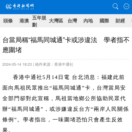
五年規
頭條
港澳
大灣區
台灣
內地
國際
財經
劃
台當局稱“福馬同城通”卡或涉違法 學者指不
應圍堵
2024-05-14 18:23 | 稿件來源：香港中通社
香港中通社5月14日電 台北消息：福建此前
面向馬祖民眾推出“福馬同城通”卡，台灣當局安
全部門卻對此宣稱，馬祖當地鄉公所協助民眾代
辦“福馬同城通”，或涉嫌違反台方“兩岸人民關係
條例”。學者指出，一味圍堵恐怕只會產生反效
果。