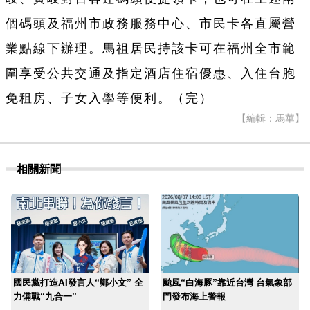
個碼頭及福州市政務服務中心、市民卡各直屬營
業點線下辦理。馬祖居民持該卡可在福州全市範
圍享受公共交通及指定酒店住宿優惠、入住台胞
免租房、子女入學等便利。（完）
【編輯：馬華】
相關新聞
國民黨打造AI發言人“鄭小文” 全
颱風“白海豚”靠近台灣 台氣象部
力備戰“九合一”
門發布海上警報