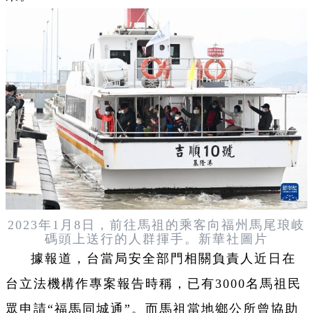
2023年1月8日，前往馬祖的乘客向福州馬尾琅岐
碼頭上送行的人群揮手。新華社圖片
據報道，台當局安全部門相關負責人近日在
台立法機構作專案報告時稱，已有3000名馬祖民
眾申請“福馬同城通”。而馬祖當地鄉公所曾協助