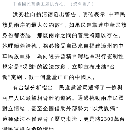
中國國民黨前主席洪秀柱。（資料圖片）
洪秀柱向賴清德發出警告，明確表示“中華民
族是兩岸的最大公約數”，如果民進黨連中華民族
身份都否認，那麼兩岸之間的善意將難以存在。
她呼籲賴清德，務必接受自己來自福建漳州的中
華民族血脈，為向過去曾稱台灣地區現行憲制性
規定是“災難”的說法致歉，立即宣布凍結“台
獨”黨綱，做一個堂堂正正的中國人。
有台媒分析指出，民進黨當局選擇了一條與
兩岸人民願望相背離的道路。通過挑動兩岸民眾
對立情緒，甚至企圖借助外部勢力“以武謀獨”，
這種做法不僅違背了歷史潮流，更是將2300萬台
灣民眾推向危險境地。