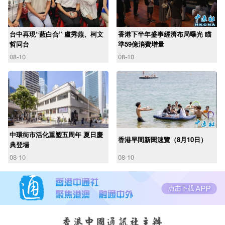
台中再現“藍白合” 盧秀燕、柯文
香港下半年盛事經濟布局曝光 瞄
哲同台
準59億消費增量
08-10
08-10
中環街市活化重塑五周年 夏日慶
香港早間新聞速覽（8月10日）
典登場
08-10
08-10