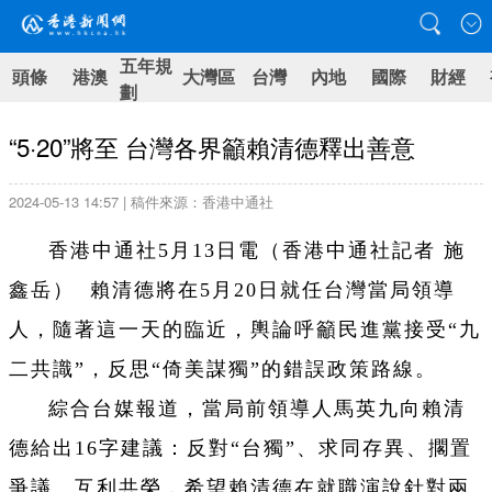
五年規
頭條
港澳
大灣區
台灣
內地
國際
財經
劃
“5·20”將至 台灣各界籲賴清德釋出善意
2024-05-13 14:57 | 稿件來源：香港中通社
香港中通社5月13日電（
香港中通社記者 施
鑫岳）
賴清德將在5月20日就任台灣當局領導
人，隨著這一天的臨近，輿論呼籲民進黨接受“九
二共識”，反思“倚美謀獨”的錯誤政策路線。
綜合台媒報道，當局前領導人馬英九向賴清
德給出16字建議：反對“台獨”、求同存異、擱置
爭議、互利共榮，希望賴清德在就職演說針對兩