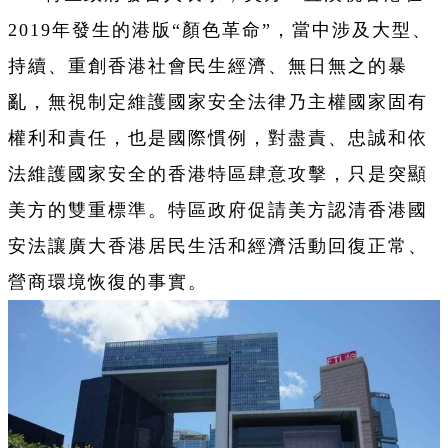
2019年發生的港版“顏色革命
”，當中涉及大型、
持續、重創香港社會民生經濟、無日無之的暴
亂，無視制定維護國家安全法律乃主權國家固有
權利和責任，也是國際慣例，對盡責、忠誠和依
法維護國家安全的香港特區肆意攻擊，只是突顯
美方的雙重標準。特區政府促請美方認清香港國
安法讓廣大香港居民生活和經濟活動回復正常、
營商環境恢復的事實。