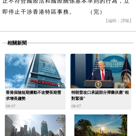
止不符合國際法和國際關係基本準則的行為，立
即停止干涉香港特區事務。 （完）
【編輯：譚暢】
相關新聞
香港保險短期擾動不改變長期需
特朗普改口承認部分彈藥供應“相
求增長趨勢
對緊張”
08-07
08-07