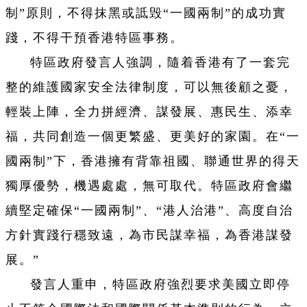
制
”原則，不得抹黑或詆毁“
一國兩制
”的成功實
踐，不得干預香港特區事務。
特區政府發言人強調，隨着香港有了一套完
整的維護國家安全法律制度，可以無後顧之憂，
輕裝上陣，全力拼經濟、謀發展、惠民生、添幸
福，共同創造一個更繁盛、更美好的家園。在“一
國兩制
”
下，香港擁有背靠祖國、聯通世界的得天
獨厚優勢，機遇處處，無可取代。特區政府會繼
續堅定確保“
一國兩制
”、“
港人治港
”、高度自治
方針實踐行穩致遠，為市民謀幸福，為香港謀發
展。”
發言人重申，特區政府強烈要求美國立即停