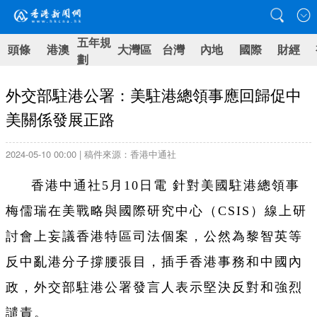
五年規
頭條
港澳
大灣區
台灣
內地
國際
財經
劃
外交部駐港公署：美駐港總領事應回歸促中
美關係發展正路
2024-05-10 00:00 | 稿件來源：香港中通社
香港中通社5月10日電 針對美國駐港總領事
梅儒瑞在美戰略與國際研究中心（CSIS）線上研
討會上妄議香港特區司法個案，公然為黎智英等
反中亂港分子撐腰張目，插手香港事務和中國內
政，外交部駐港公署發言人表示堅決反對和強烈
譴責。