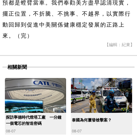
預都是螳臂當車。我們奉勸美方盡早認清現實，
擺正位置，不折騰、不挑事、不越界，以實際行
動回歸到促進中美關係健康穩定發展的正路上
來。（完）
【編輯：紀東】
相關新聞
探訪寧德時代燈塔工廠 一分鐘
泰國為何屢發槍擊案？
一個電芯的智造密碼
08-07
08-07