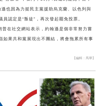
翰遜也因為力挺民主黨援助烏克蘭、以色列與
議員認定是“叛徒”，再次發起罷免投票。
朗普在社交網站表示，約翰遜是個非常努力嘗
指如果共和黨展現出不團結，將會拖累所有事
【編輯：馬華】