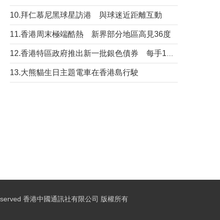
10.拜仁慕尼黑球星訪港 與球迷近距離互動
11.香港周末極端酷熱 新界部分地區高見36度
12.香港特區政府推出新一批銀色債券 每手1萬元保底息4.25厘
13.大熊貓生日主題電車在香港島行駛
ights Reserved 香港中國通訊社有限公司 版權所有