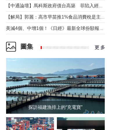
【中通論壇】馬科斯政府債台高築 菲陷入經濟困境與南海對抗惡循環？
【解局】郭麗：高市早苗推1%食品消費稅是主動作為還是被迫“飲鴆止渴”
美減4個、中增1個！《日經》最新全球份額報告透露了什麼？
圖集
更 多
探訪福建漁排上的“充電寶”