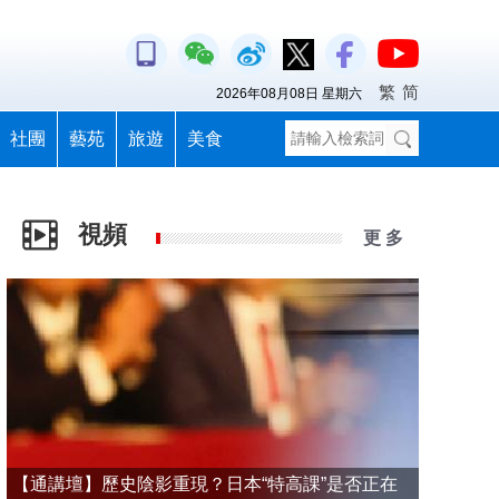
繁
简
2026年08月08日 星期六
社團
藝苑
旅遊
美食
視頻
更 多
【通講壇】歷史陰影重現？日本“特高課”是否正在