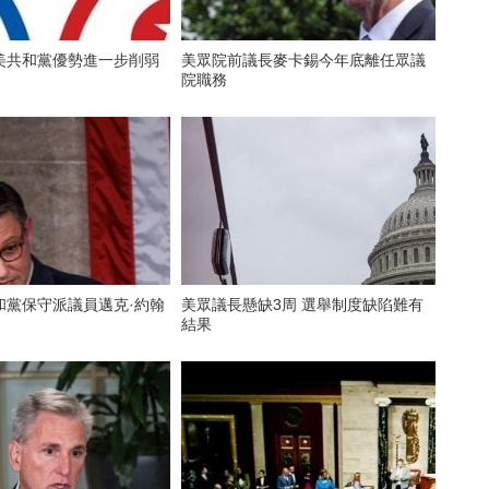
美共和黨優勢進一步削弱
美眾院前議長麥卡錫今年底離任眾議
院職務
和黨保守派議員邁克·約翰
美眾議長懸缺3周 選舉制度缺陷難有
結果