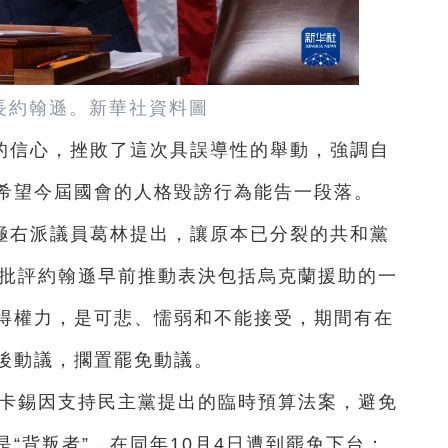
長約翰遜。
新華社資料圖
的信心，挫敗了這次具誤導性的舉動，強調自
希望今屆國會的人格毀謗行為能告一段落。
極右派議員葛林提出，讓原本已分裂的共和黨
時批評約翰遜早前推動表決包括烏克蘭援助的一
得權力，是可悲、懦弱和不能接受，期間有在
後動議，擱置罷免動議。
麥卡錫因支持民主黨提出的臨時預算法案，避免
“背叛者”，在同年10月4日遭到罷免下台；