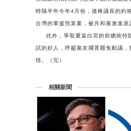
時隔半年今年4月份，接棒議長的約
台灣的軍援預算案，被共和黨激進派
此外，爭取重返白宮的前總統特
試的好人，呼籲黨友擱置罷免動議，
情。（完）
相關新聞