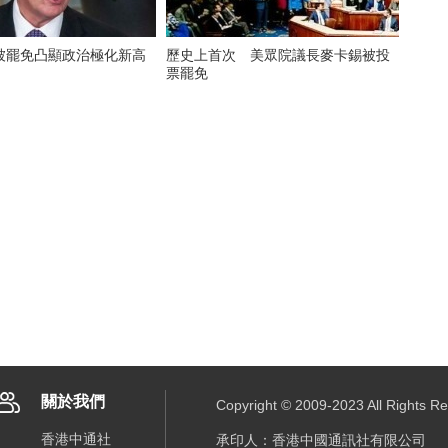
被罷免凸顯政治極化新高
歷史上首次 美眾院議長麥卡錫被投
票罷免
關於我們
Copyright © 2009-2023 All R
香港中通社
承印人：香港中國通訊社有限公司