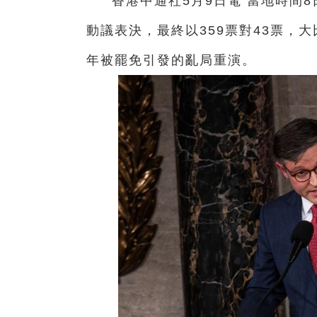
香港中通社5月9日電 當地時間
動議表決，最終以359票對43票，
年被罷免引發的亂局重演。