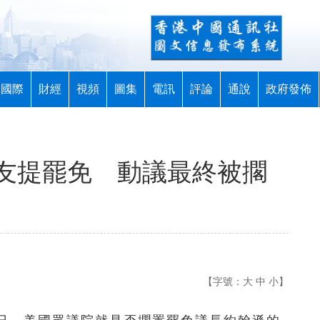
國際
財經
視頻
圖集
電訊
評論
通說
政府發佈
友提罷免 動議最終被擱
【字號：
大
中
小
】