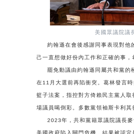
美國眾議院議
約翰遜在會後感謝同事表現對他
己一直想做好份內工作和正確的事，
罷免動議由約翰遜同屬共和黨的
在11月大選前再陷衝突。葛林發言
籃子法案，指控對方倚賴民主黨人取
場議員喝倒彩。多數黨領袖斯卡利其
2023年，共和黨籍眾議院議長
美國政府陷入關門危機，結果被認定是