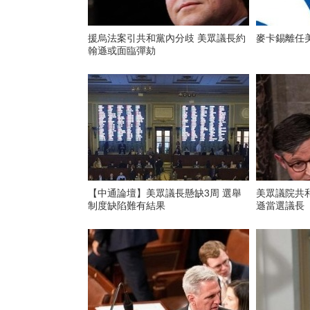
援烏法案引共和黨內分歧 美眾議長約
麥卡錫離任
翰遜或面臨彈劾
【中通論壇】美眾議長懸缺3周 選舉
美眾議院共
制度缺陷難有結果
遜當選議長