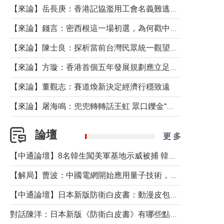
【來論】岳長庚：香港記協濫用工會名義難逃法律制裁
【來論】錢言：密西根這一場初選，為何戳中了兩黨最痛的神經？
【來論】陳士良：探析當前台灣民眾統一觀望心態的深層成因
【來論】方璇：香港首個五年發展規劃應立足民生務實前行
【來論】董觀志：賽道煥新決定經濟行穩致遠
【來論】屠海鳴：兜兜轉轉話王虹 眾口鑠金“一邊倒”
論壇
更 多
【中通論壇】8名韓生闖美軍基地示威被捕 韓國年輕人反美情緒從何而來？
【解局】曹波：中國電網開始應用量子技術，以後會不再停電嗎？
【中通論壇】日本新版防衛白皮書：動漫皮包藏不住軍國野心
對話陳洋：日本新版《防衛白皮書》有哪些點值得警惕？