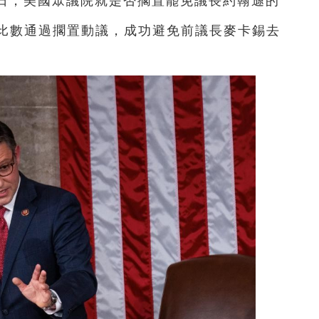
8日，美國眾議院就是否擱置罷免議長約翰遜的
大比數通過擱置動議，成功避免前議長麥卡錫去