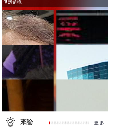
借殼還魂
來論
更 多