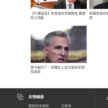
【中通論壇】美眾議長突遭罷免 國會
美國眾議長
陷入混亂
度
麥卡錫涼了！美國史上首次罷免眾議
院議長
友情鏈接
國務院港澳辦
文匯報