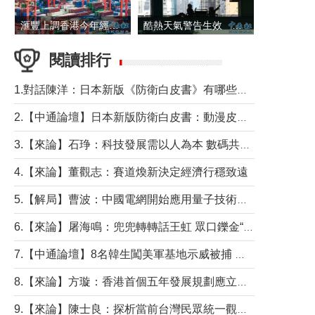
滙豐上調香港今年經濟增長預測至4.5%
酷熱天氣警告生效 本港高溫持續至下周
閱讀排行
1.對話陳洋：日本新版《防衛白皮書》有哪些點值得警惕？
2.【中通論壇】日本新版防衛白皮書：動漫皮包藏不住軍國野心
3.【來論】石琤：科技發展需以人為本 數碼共融不應讓長者放棄傳統生活方式
4.【來論】董觀志：賽道煥新決定經濟行穩致遠
5.【解局】曹波：中國電網開始應用量子技術，以後會不再停電嗎？
6.【來論】屠海鳴：兜兜轉轉話王虹 眾口鑠金“一邊倒”
7.【中通論壇】8名韓生闖美軍基地示威被捕 韓國年輕人反美情緒從何而來？
8.【來論】方璇：香港首個五年發展規劃應立足民生務實前行
9.【來論】陳士良：探析當前台灣民眾統一觀望心態的深層成因