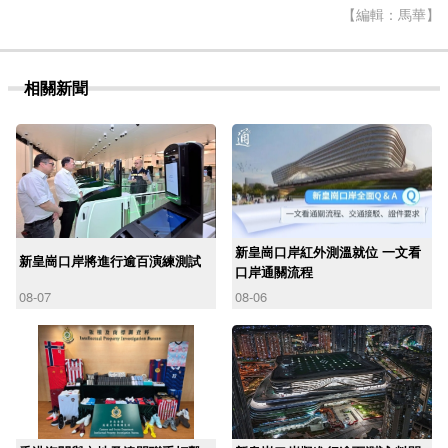
【編輯：馬華】
相關新聞
新皇崗口岸紅外測溫就位 一文看
新皇崗口岸將進行逾百演練測試
口岸通關流程
08-07
08-06