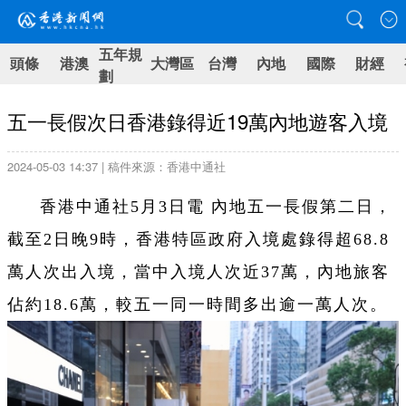
五年規
頭條
港澳
大灣區
台灣
內地
國際
財經
劃
五一長假次日香港錄得近19萬內地遊客入境
2024-05-03 14:37 | 稿件來源：香港中通社
香港中通社5月3日電 內地五一長假第二日，
截至2日晚9時，香港特區政府入境處錄得超68.8
萬人次出入境，當中入境人次近37萬，內地旅客
佔約18.6萬，較五一同一時間多出逾一萬人次。