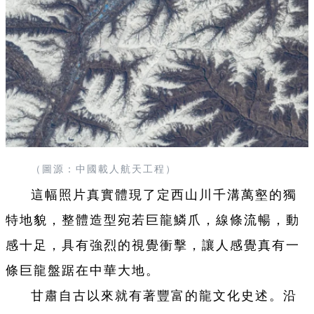
（圖源：中國載人航天工程）
這幅照片真實體現了定西山川千溝萬壑的獨
特地貌，整體造型宛若巨龍鱗爪，線條流暢，動
感十足，具有強烈的視覺衝擊，讓人感覺真有一
條巨龍盤踞在中華大地。
甘肅自古以來就有著豐富的龍文化史述。沿