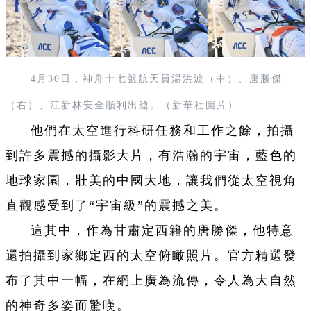
4月30日，神舟十七號航天員湯洪波（中）、唐勝傑
（右）、江新林安全順利出艙。（新華社圖片）
他們在太空進行科研任務和工作之餘，拍攝
到許多震撼的攝影大片，有浩瀚的宇宙，藍色的
地球家園，壯美的中國大地，讓我們從太空視角
直觀感受到了“宇宙級”的震撼之美。
這其中，作為甘肅定西籍的唐勝傑，他特意
還拍攝到家鄉定西的太空俯瞰照片。官方精選發
布了其中一幅，在網上廣為流傳，令人為大自然
的神奇多姿而驚嘆。