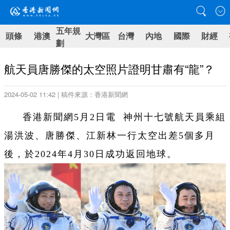
五年規
頭條
港澳
大灣區
台灣
內地
國際
財經
劃
航天員唐勝傑的太空照片證明甘肅有“龍”？
2024-05-02 11:42 | 稿件來源：香港新聞網
香港新聞網5月2日電 神州十七號航天員乘組
湯洪波、唐勝傑、江新林一行太空出差5個多月
後，於2024年4月30日成功返回地球。