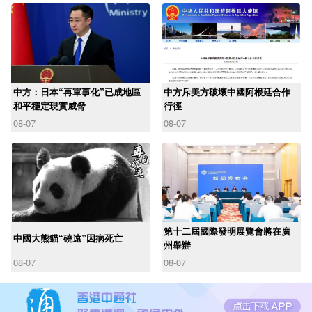
中方：日本“再軍事化”已成地區
中方斥美方破壞中國阿根廷合作
和平穩定現實威脅
行徑
08-07
08-07
第十二屆國際發明展覽會將在廣
中國大熊貓“磽遠”因病死亡
州舉辦
08-07
08-07