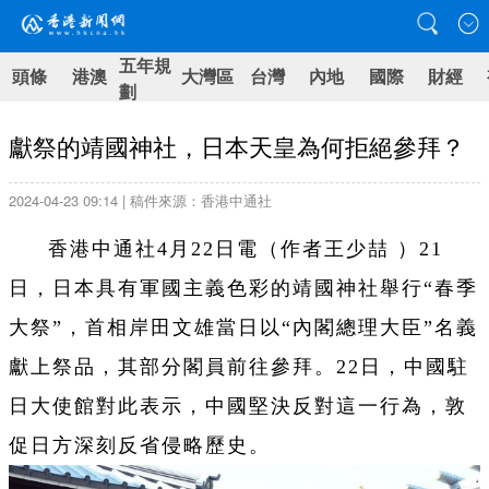
五年規
頭條
港澳
大灣區
台灣
內地
國際
財經
劃
獻祭的靖國神社，日本天皇為何拒絕參拜？
2024-04-23 09:14 | 稿件來源：香港中通社
香港中通社4月22日電（
作者王少喆
）
21
日，日本具有軍國主義色彩的靖國神社舉行“春季
大祭”，首相岸田文雄當日以“內閣總理大臣”名義
獻上祭品，其部分閣員前往參拜。22日，中國駐
日大使館對此表示，中國堅決反對這一行為，敦
促日方深刻反省侵略歷史。