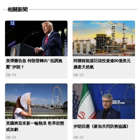
相關新聞
美彈藥告急 特朗普轉向“低調施
阿聯酋能源巨頭投資逾80億美元
壓”伊朗？
擴產天然氣
08-10
08-10
英國將迎來新一輪熱浪 乾旱狀態
伊朗回應《麥加共同防務協議》
或加劇
08-10
08-10