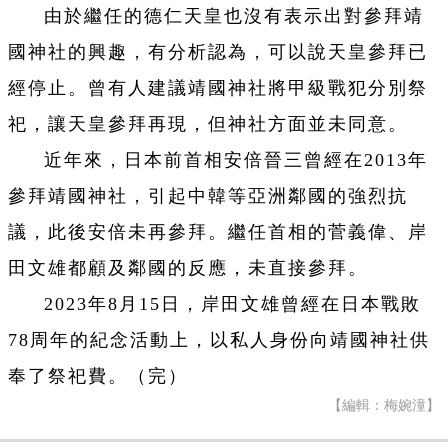
由於繼任的德仁天皇也沒有表示出對參拜靖
國神社的興趣，有分析認為，可以說天皇參拜已
經停止。曾有人建議靖國神社將甲級戰犯分別祭
祀，讓天皇參拜再現，但神社方面並未同意。
近年來，日本前首相安倍晉三曾經在2013年
參拜靖國神社，引起中韓等亞洲鄰國的強烈抗
議，此後安倍未再參拜。繼任首相的菅義偉、岸
田文雄都顧及鄰國的反應，未直接參拜。
2023年8月15日，岸田文雄曾經在日本戰敗
78周年的紀念活動上，以私人身份向靖國神社供
奉了祭祀費。（完）
【編輯：梅婉潼】