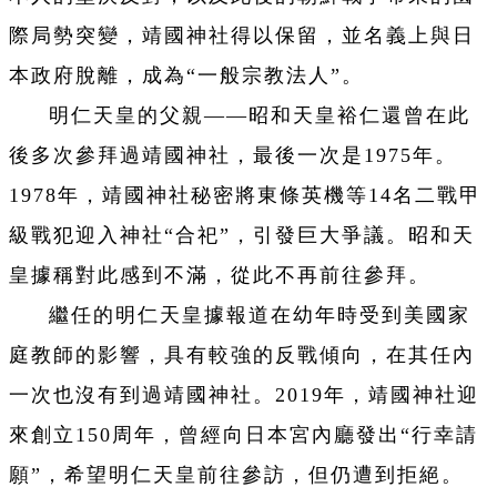
際局勢突變，靖國神社得以保留，並名義上與日
本政府脫離，成為“一般宗教法人”。
明仁天皇的父親——昭和天皇裕仁還曾在此
後多次參拜過靖國神社，最後一次是1975年。
1978年，靖國神社秘密將東條英機等14名二戰甲
級戰犯迎入神社“合祀”，引發巨大爭議。昭和天
皇據稱對此感到不滿，從此不再前往參拜。
繼任的明仁天皇據報道在幼年時受到美國家
庭教師的影響，具有較強的反戰傾向，在其任內
一次也沒有到過靖國神社。2019年，靖國神社迎
來創立150周年，曾經向日本宮內廳發出“行幸請
願”，希望明仁天皇前往參訪，但仍遭到拒絕。