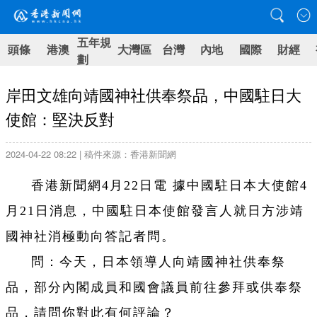
五年規
頭條
港澳
大灣區
台灣
內地
國際
財經
劃
岸田文雄向靖國神社供奉祭品，中國駐日大
使館：堅決反對
2024-04-22 08:22 | 稿件來源：香港新聞網
香港新聞網4月22日電 據中國駐日本大使館4
月21日消息，中國駐日本使館發言人就日方涉靖
國神社消極動向答記者問。
問：今天，日本領導人向靖國神社供奉祭
品，部分內閣成員和國會議員前往參拜或供奉祭
品，請問你對此有何評論？