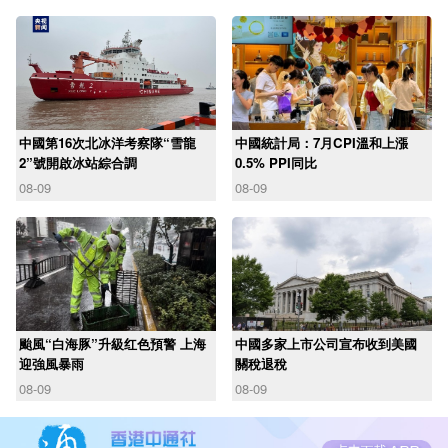
中國第16次北冰洋考察隊“雪龍
中國統計局：7月CPI溫和上漲
2”號開啟冰站綜合調
0.5% PPI同比
08-09
08-09
颱風“白海豚”升級红色預警 上海
中國多家上市公司宣布收到美國
迎強風暴雨
關稅退稅
08-09
08-09