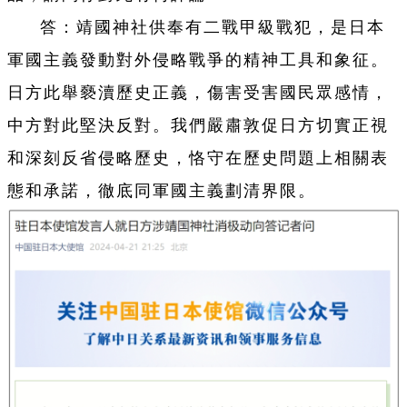
答：靖國神社供奉有二戰甲級戰犯，是日本
軍國主義發動對外侵略戰爭的精神工具和象征。
日方此舉褻瀆歷史正義，傷害受害國民眾感情，
中方對此堅決反對。我們嚴肅敦促日方切實正視
和深刻反省侵略歷史，恪守在歷史問題上相關表
態和承諾，徹底同軍國主義劃清界限。