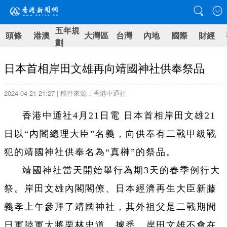
五年規
頭條
港澳
大灣區
台灣
內地
國際
財經
劃
日本首相岸田文雄再向靖國神社供奉祭品
2024-04-21 21:27 | 稿件來源：香港中通社
香港中通社4月21日電 日本首相岸田文雄21
日以“內閣總理大臣”名義，向供奉有二戰甲級戰
犯的靖國神社供奉名為“真榊”的祭品。
靖國神社當天開始舉行為期3天的春季例行大
祭。岸田文雄內閣閣僚、日本經濟再生大臣新藤
義孝上午參拜了靖國神社，其外祖父是二戰期間
日軍陸軍大將栗林忠道。據悉，岸田文雄不會在