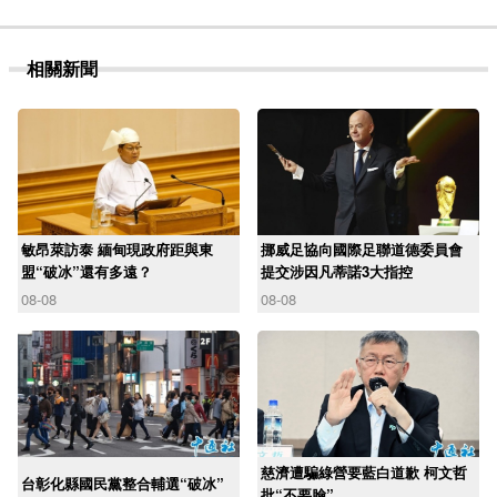
相關新聞
敏昂萊訪泰 緬甸現政府距與東
挪威足協向國際足聯道德委員會
盟“破冰”還有多遠？
提交涉因凡蒂諾3大指控
08-08
08-08
慈濟遭騙綠營要藍白道歉 柯文哲
台彰化縣國民黨整合輔選“破冰”
批“不要臉”