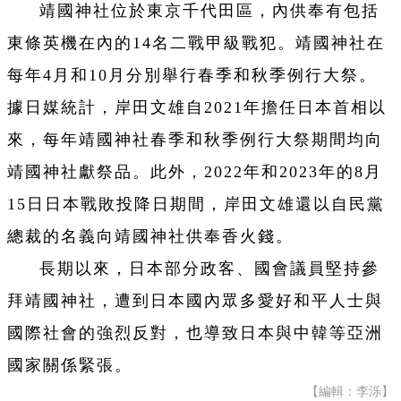
靖國神社位於東京千代田區，內供奉有包括
東條英機在內的14名二戰甲級戰犯。靖國神社在
每年4月和10月分別舉行春季和秋季例行大祭。
據日媒統計，岸田文雄自2021年擔任日本首相以
來，每年靖國神社春季和秋季例行大祭期間均向
靖國神社獻祭品。此外，2022年和2023年的8月
15日日本戰敗投降日期間，岸田文雄還以自民黨
總裁的名義向靖國神社供奉香火錢。
長期以來，日本部分政客、國會議員堅持參
拜靖國神社，遭到日本國內眾多愛好和平人士與
國際社會的強烈反對，也導致日本與中韓等亞洲
國家關係緊張。
【編輯：李泺】