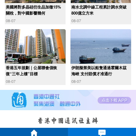
美國將對多晶硅衍生品加徵15%
南水北調中線工程累計調水突破
關稅，對中國影響幾何
800億立方米
08-07
08-07
香港五年規劃｜公屋聯會倡恢
伊朗擬禁美以船隻通過霍爾木茲
復“三年上樓”目標
海峽 支付賠償才准通行
08-07
08-07