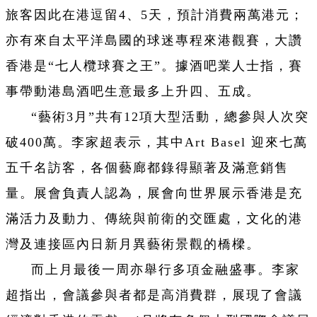
旅客因此在港逗留4、5天，預計消費兩萬港元；
亦有來自太平洋島國的球迷專程來港觀賽，大讚
香港是“七人欖球賽之王”。據酒吧業人士指，賽
事帶動港島酒吧生意最多上升四、五成。
“藝術3月”共有12項大型活動，總參與人次突
破400萬。李家超表示，其中Art Basel 迎來七萬
五千名訪客，各個藝廊都錄得顯著及滿意銷售
量。展會負責人認為，展會向世界展示香港是充
滿活力及動力、傳統與前衛的交匯處，文化的港
灣及連接區內日新月異藝術景觀的橋樑。
而上月最後一周亦舉行多項金融盛事。李家
超指出，會議參與者都是高消費群，展現了會議