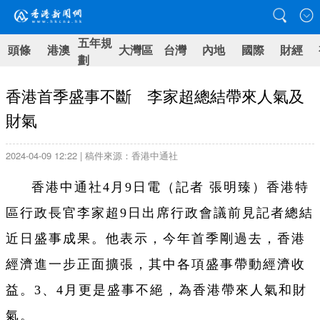
五年規
頭條
港澳
大灣區
台灣
內地
國際
財經
劃
香港首季盛事不斷 李家超總結帶來人氣及
財氣
2024-04-09 12:22 | 稿件來源：香港中通社
香港中通社4月9日電（記者 張明臻）香港特
區行政長官李家超9日出席行政會議前見記者總結
近日盛事成果。他表示，今年首季剛過去，香港
經濟進一步正面擴張，其中各項盛事帶動經濟收
益。3、4月更是盛事不絕，為香港帶來人氣和財
氣。