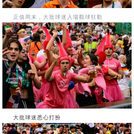
正值周末，大批球迷入場觀球狂歡
大批球迷悉心打扮