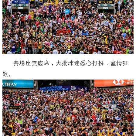
賽場座無虛席，大批球迷悉心打扮，盡情狂
歡。