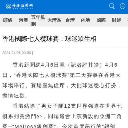
五年規
頭條
港澳
大灣區
台灣
內地
國際
財經
劃
香港國際七人欖球賽：球迷眾生相
2024-04-06 00:00 |
香港新聞網4月6日電（記者許其皓）4月6
日，“香港國際七人欖球賽”第二天賽事在香港大
球場舉行。賽場座無虛席，大批球迷悉心打扮，
盡情狂歡。
香港站除了男女子隊12支世界強隊在世界七
欖系列賽激鬥外，同場還會上演新設的亞洲三角
賽─“Melrose銀劍賽”。今次首度舉行的“銀劍