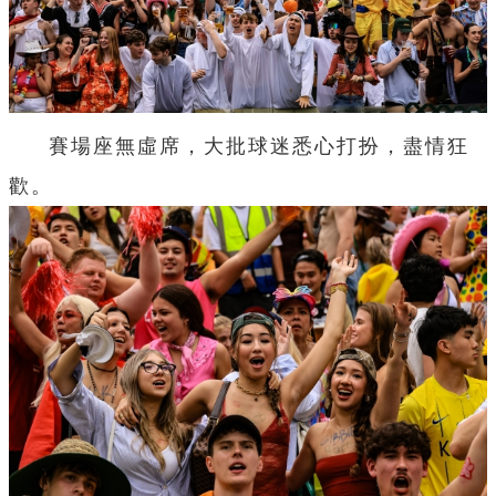
賽場座無虛席，大批球迷悉心打扮，盡情狂
歡。