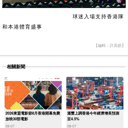
球迷入場支持香港隊
和本港體育盛事
【編輯：許其皓】
相關新聞
2026東盟電影節8月香港開幕免費
滙豐上調香港今年經濟增長預測
放映30部電影
至4.5%
08-07
08-07