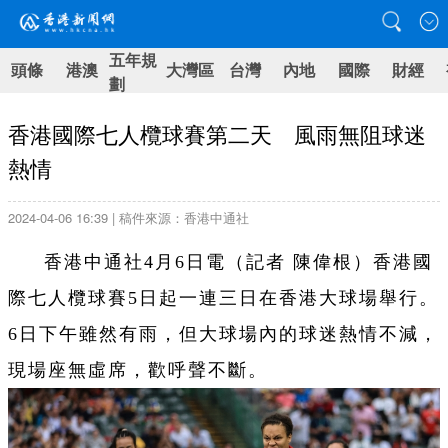
五年規
頭條
港澳
大灣區
台灣
內地
國際
財經
劃
香港國際七人欖球賽第二天 風雨無阻球迷
熱情
2024-04-06 16:39 | 稿件來源：香港中通社
香港中通社4月6日電（記者 陳偉根）香港國
際七人欖球賽5日起一連三日在香港大球場舉行。
6日下午雖然有雨，但大球場內的球迷熱情不減，
現場座無虛席，歡呼聲不斷。