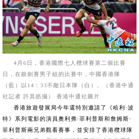
4月6日，香港國際七人欖球賽第二個比賽
日，在銀劍賽男子組的比賽中，中國香港隊
（藍）以14：33不敵日本隊（白）。（香港中通
社記者 許其皓攝） 香港中通社圖片
香港旅遊發展局今年還特別邀請了《哈利·波
特》系列電影的演員奧利弗·菲利普斯和詹姆斯·
菲利普斯兩兄弟觀看賽事，並安排了香港欖球隊