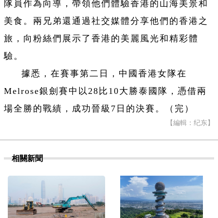
隊員作為向導，帶領他們體驗香港的山海美景和
美食。兩兄弟還通過社交媒體分享他們的香港之
旅，向粉絲們展示了香港的美麗風光和精彩體
驗。
據悉，在賽事第二日，中國香港女隊在
Melrose銀劍賽中以28比10大勝泰國隊，憑借兩
場全勝的戰績，成功晉級7日的決賽。（完）
【編輯：纪东】
相關新聞