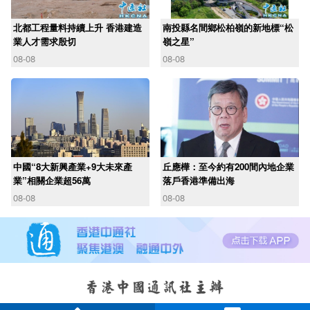
北都工程量料持續上升 香港建造
南投縣名間鄉松柏嶺的新地標“松
業人才需求殷切
嶺之星”
08-08
08-08
中國“8大新興產業+9大未來產
丘應樺：至今約有200間內地企業
業”相關企業超56萬
落戶香港準備出海
08-08
08-08