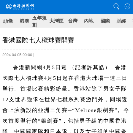
五年規
頭條
港澳
大灣區
台灣
內地
國際
財經
劃
香港國際七人欖球賽開賽
2024-04-05 00:00 |
香港新聞網4月5日電 （記者許其皓） 香港
國際七人欖球賽4月5日起在香港大球場一連三日
舉行。首場比賽精彩紛呈。香港站除了男女子隊
12支世界強隊在世界七欖系列賽激鬥外，同場還
會上演新設的亞洲三角賽─“Melrose銀劍賽”。今
次首度舉行的“銀劍賽”，包括男子組的中國香港
隊、中國國家隊和日本隊，以及女子組的中國香