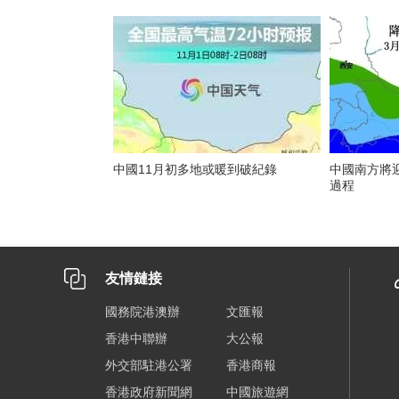
中國11月初多地或暖到破紀錄
中國南方將
過程
友情鏈接
國務院港澳辦
文匯報
香港中聯辦
大公報
外交部駐港公署
香港商報
香港政府新聞網
中國旅遊網