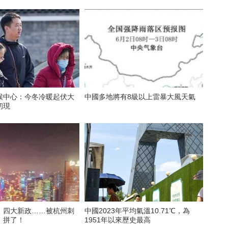
候中心：今冬冷暖起伏大
中國多地將有8級以上雷暴大風天氣
初現
，四大新政……被杭州刺
中國2023年平均氣溫10.71℃，為
：拼了！
1951年以來歷史最高