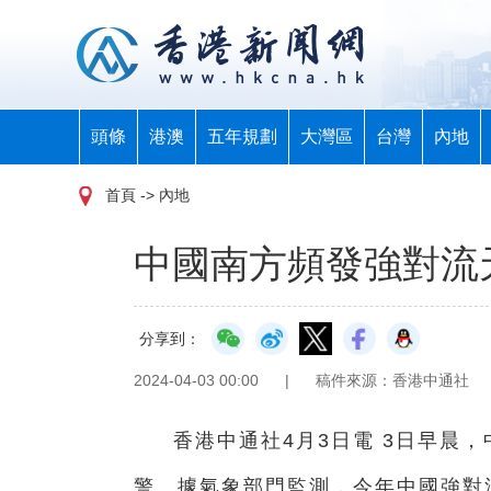
頭條
港澳
五年規劃
大灣區
台灣
內地
首頁
-> 內地
中國南方頻發強對流
分享到：
2024-04-03 00:00
|
稿件來源：香港中通社
香港中通社4月3日電 3日早晨
警。據氣象部門監測，今年中國強對