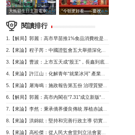
大熊貓生日主題電車在香港島行駛
“今朝更好看——慶祝中國共產黨成立105周年名家作品展”6日起舉行
閱讀排行
1.【解局】郭麗：高市早苗推1%食品消費稅是主動作為還是被迫“飲鴆止渴”
2.【來論】程子芮：中國證監會五大舉措深化內地香港資本市場合作
3.【來論】曹波：上市五天成“股王”，長鑫到底做對什麼了？
4.【來論】許江山：化解青年“就業冰河” 產業升級與過渡支援須雙軌並行
5.【來論】屠海鳴：施政報告第五份 治理質變脈絡清
6.【解局】郭麗：高市內閣在“7.31”成立新版“特高課”意欲何為？
7.【來論】李然：秉承僑界優良傳統 厚植赤誠家國情懷
8.【來論】洪錦鉉：堅持和完善行政主導 切實維護行政立法良性互動
9.【來論】高松傑：從人民大會堂到立法會宴會廳——香港管治新範式的完整拼圖