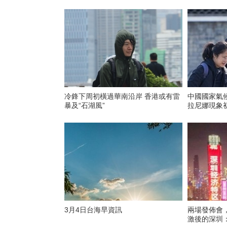
冷鋒下周初橫過華南沿岸 香港或有雷
中國國家氣
暴及“石湖風”
拉尼娜現象
3月4日台海早資訊
兩場發佈會
激後的深圳