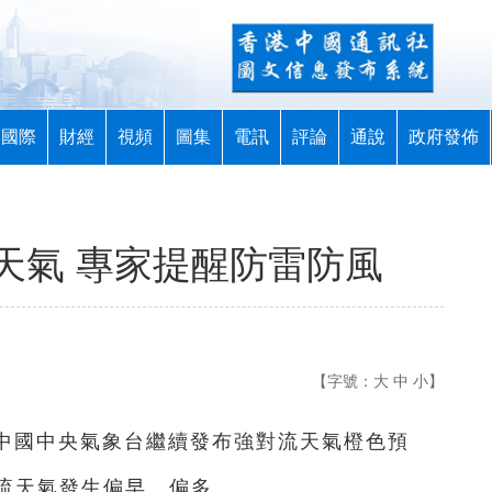
國際
財經
視頻
圖集
電訊
評論
通說
政府發佈
天氣 專家提醒防雷防風
【字號：
大
中
小
】
，中國中央氣象台繼續發布強對流天氣橙色預
流天氣發生偏早、偏多。