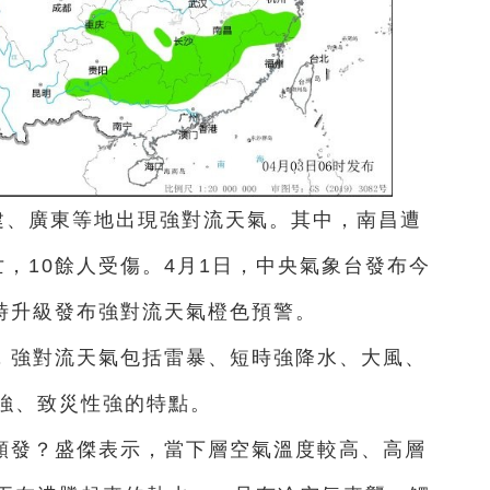
建、廣東等地出現強對流天氣。其中，南昌遭
，10餘人受傷。4月1日，中央氣象台發布今
8時升級發布強對流天氣橙色預警。
，強對流天氣包括雷暴、短時強降水、大風、
強、致災性強的特點。
頻發？盛傑表示，當下層空氣溫度較高、高層