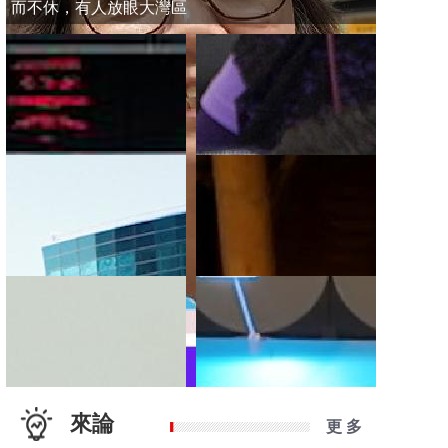
而不休，有人放眼大灣區
來論
更 多