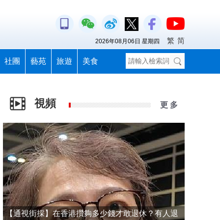
繁
简
2026年08月06日 星期四
社團
藝苑
旅遊
美食
視頻
更 多
【通視街採】在香港攢夠多少錢才敢退休？有人退