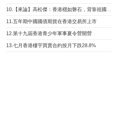
10.【來論】高松傑：香港穩如磐石，背靠祖國才是真正的“終極護城河”
11.五年期中國國債期貨在香港交易所上市
12.第十九屆香港青少年軍事夏令營開營
13.七月香港樓宇買賣合約按月下跌28.8%