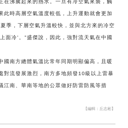
正在沸騰起來的熱水。一旦有冷空氣來襲，觸
果此時高層空氣溫度較低，上升運動就會更加
和夏季，下層空氣升溫較快，並與北方來的冷空
上面冷’。”盛傑說，因此，強對流天氣在中國
期中國南方總體氣溫比常年同期明顯偏高，且暖
處對流發展激烈，南方多地頻發10級以上雷暴
議江南、華南等地的公眾做好防雷防風等措
【編輯：丘志彬】