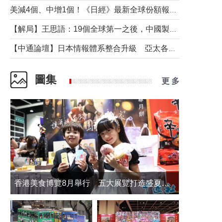
美減4個、中增1個！《日經》最新全球份額報告透露了什麼？
【解局】王思語：19個全球第一之後，中國製造還需跨過哪些關口？
【中通論壇】日本情報體系整合升級 亞太各國如何應對？
圖集
更 多
香港美食博覽8月舉行 五大展覽打造盛夏嘉年華