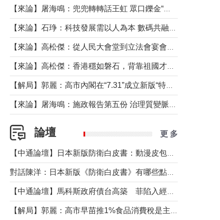
【來論】屠海鳴：兜兜轉轉話王虹 眾口鑠金“一邊倒”
【來論】石琤：科技發展需以人為本 數碼共融不應讓長者放棄傳統生活方式
【來論】高松傑：從人民大會堂到立法會宴會廳——香港管治新範式的完整拼圖
【來論】高松傑：香港穩如磐石，背靠祖國才是真正的“終極護城河”
【解局】郭麗：高市內閣在“7.31”成立新版“特高課”意欲何為？
【來論】屠海鳴：施政報告第五份 治理質變脈絡清
論壇
更 多
【中通論壇】日本新版防衛白皮書：動漫皮包藏不住軍國野心
對話陳洋：日本新版《防衛白皮書》有哪些點值得警惕？
【中通論壇】馬科斯政府債台高築 菲陷入經濟困境與南海對抗惡循環？
【解局】郭麗：高市早苗推1%食品消費稅是主動作為還是被迫“飲鴆止渴”