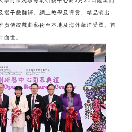
大學何陳婉珍粵劇研藝中心於3月21日隆重開
及摺子戲翻譯、網上教學及導賞、精品演出
推廣傳統戲曲藝術至本地及海外華洋受眾。首
年面世。