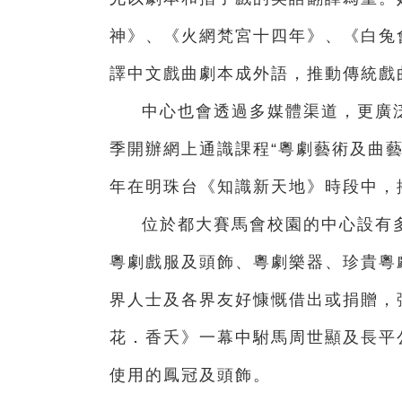
神》、《火網梵宮十四年》、《白兔
譯中文戲曲劇本成外語，推動傳統戲
中心也會透過多媒體渠道，更廣
季開辦網上通識課程“粵劇藝術及曲
年在明珠台《知識新天地》時段中，
位於都大賽馬會校園的中心設有
粵劇戲服及頭飾、粵劇樂器、珍貴粵
界人士及各界友好慷慨借出或捐贈，
花．香夭》一幕中駙馬周世顯及長平
使用的鳳冠及頭飾。