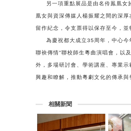
另一項重點展品是由名伶鳯凰女於
凰女與資深傳媒人楊振耀之間的深厚
留作紀念，令支票得以保存至今，並
為慶祝都大成立35周年，中心今
聯袂傳情”聯校師生粵曲演唱會，以
外，多場研討會、學術講座、專業示
興趣和瞭解，推動粵劇文化的傳承
相關新聞