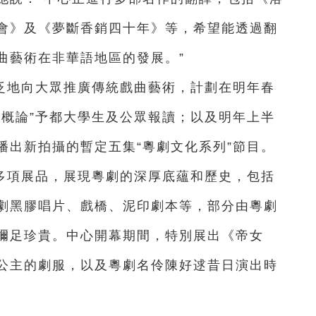
會》及《夢斷香銷四十年》等，希望能透過翻
曲藝術在非華語地區的發展。”
泛地向大眾推廣傳統戲曲藝術，計劃在明年春
藝概論”予都大學生及公眾報讀；以及明年上半
播出新拍攝的暫定五集“粵劇文化系列”節目。
多項展品，展現粵劇的深厚底蘊和歷史，包括
劇黑膠唱片、戲橋、泥印劇本等，部分由粵劇
彌足珍貴。中心開幕期間，特別展出《帝女
公主的劇服，以及粵劇名伶陳好逑昔日演出時