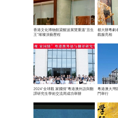
香港文化博物館梁醒波展覽重溫“丑生
都大辦粵劇
王”璀璨演藝歷程
戲服亮相
2024“全球觀 家國情”粵港澳外語與翻
粵港澳大灣
譯研究生學術交流周成功舉辦
門舉行