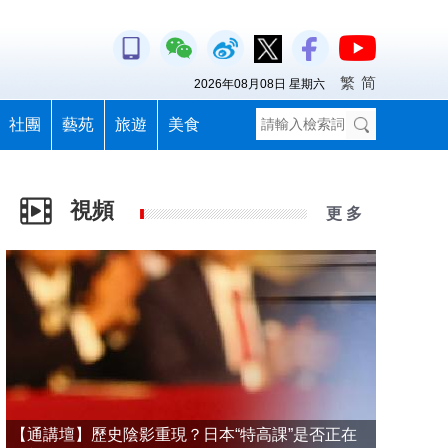
繁
简
2026年08月08日 星期六
社團
藝苑
旅遊
美食
視頻
更 多
【通講壇】歷史陰影重現？日本“特高課”是否正在