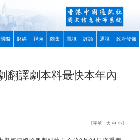
國際
財經
視頻
圖集
電訊
評論
通說
政府發佈
劇翻譯劇本料最快本年內
【字號：
大
中
小
】