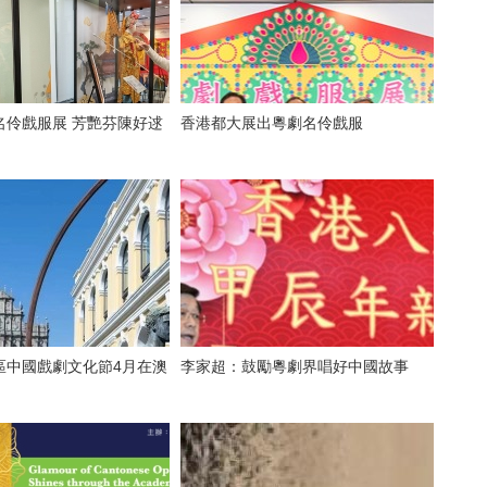
名伶戲服展 芳艷芬陳好逑
香港都大展出粵劇名伶戲服
區中國戲劇文化節4月在澳
李家超：鼓勵粵劇界唱好中國故事