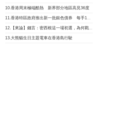
10.香港周末極端酷熱 新界部分地區高見36度
11.香港特區政府推出新一批銀色債券 每手1萬元保底息4.25厘
12.【來論】錢言：密西根這一場初選，為何戳中了兩黨最痛的神經？
13.大熊貓生日主題電車在香港島行駛