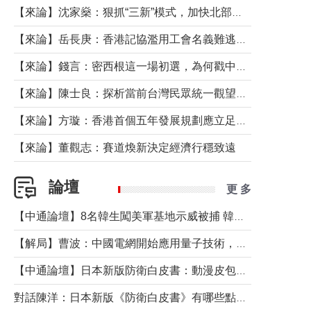
【來論】沈家燊：狠抓“三新”模式，加快北部都會區建設
【來論】岳長庚：香港記協濫用工會名義難逃法律制裁
【來論】錢言：密西根這一場初選，為何戳中了兩黨最痛的神經？
【來論】陳士良：探析當前台灣民眾統一觀望心態的深層成因
【來論】方璇：香港首個五年發展規劃應立足民生務實前行
【來論】董觀志：賽道煥新決定經濟行穩致遠
論壇
更 多
【中通論壇】8名韓生闖美軍基地示威被捕 韓國年輕人反美情緒從何而來？
【解局】曹波：中國電網開始應用量子技術，以後會不再停電嗎？
【中通論壇】日本新版防衛白皮書：動漫皮包藏不住軍國野心
對話陳洋：日本新版《防衛白皮書》有哪些點值得警惕？