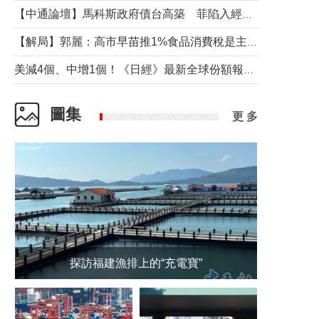
【中通論壇】馬科斯政府債台高築 菲陷入經濟困境與南海對抗惡循環？
【解局】郭麗：高市早苗推1%食品消費稅是主動作為還是被迫“飲鴆止渴”
美減4個、中增1個！《日經》最新全球份額報告透露了什麼？
圖集
更 多
探訪福建漁排上的“充電寶”