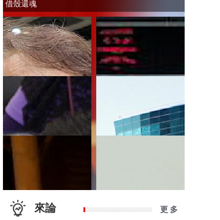
借殼還魂
來論
更 多