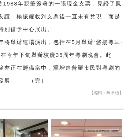
1988年親筆簽署的一張現金支票，見證了鳳
友誼。楊振耀收到支票後一直未有兌現，而是
特別借予中心展出。
年將舉辦連場演出，包括在5月舉辦“悠揚粵耳‧
及在今年下旬舉辦校慶35周年粵劇晚會。此
範亦正在籌備當中，冀增進普羅市民對粵劇的
與發展。 （完）
【編輯：陳卓儀】