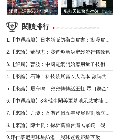
滙豐上調香港今年經濟增長預測至4.5%
酷熱天氣警告生效 本港高溫持續至下周
閱讀排行
1.【中通論壇】日本新版防衛白皮書：動漫皮包藏不住軍國野心
2.【來論】董觀志：賽道煥新決定經濟行穩致遠
3.【解局】曹波：中國電網開始應用量子技術，以後會不再停電嗎？
4.【來論】石琤：科技發展需以人為本 數碼共融不應讓長者放棄傳統生活方式
5.【來論】屠海鳴：兜兜轉轉話王虹 眾口鑠金“一邊倒”
6.【中通論壇】8名韓生闖美軍基地示威被捕 韓國年輕人反美情緒從何而來？
7.【來論】方璇：香港首個五年發展規劃應立足民生務實前行
8.【來論】陳士良：探析當前台灣民眾統一觀望心態的深層成因
9.拜仁慕尼黑球星訪港 與球迷近距離互動