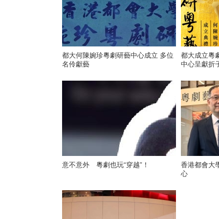
都大何陳婉珍粵劇研藝中心成立 多位
都大成立粵劇
名伶獻藝
中心呈獻折
意不意外 粵劇也玩“穿越”！
香港都會大
心