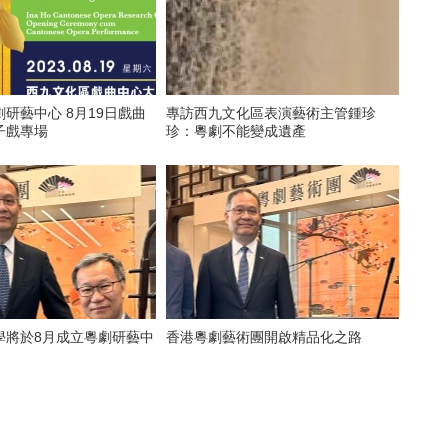
研藝中心 8月19日戲曲
專訪西九文化區表演藝術主管鍾珍
子戲專場
珍：粵劇不能變成遺產
學將於8月成立粵劇研藝中
香港粵劇藝術團開啟精品化之路