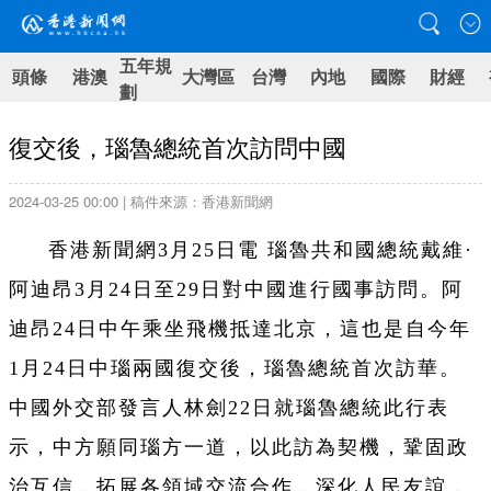
五年規
頭條
港澳
大灣區
台灣
內地
國際
財經
劃
復交後，瑙魯總統首次訪問中國
2024-03-25 00:00 | 稿件來源：香港新聞網
香港新聞網3月25日電 瑙魯共和國總統戴維·
阿迪昂3月24日至29日對中國進行國事訪問。阿
迪昂24日中午乘坐飛機抵達北京，這也是自今年
1月24日中瑙兩國復交後，瑙魯總統首次訪華。
中國外交部發言人林劍22日就瑙魯總統此行表
示，中方願同瑙方一道，以此訪為契機，鞏固政
治互信，拓展各領域交流合作，深化人民友誼，