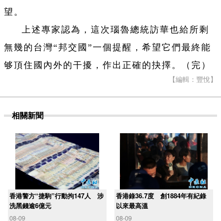
望。
上述專家認為，這次瑙魯總統訪華也給所剩
無幾的台灣“邦交國”一個提醒，希望它們最終能
够頂住國內外的干擾，作出正確的抉擇。（完）
【編輯：豐悅】
相關新聞
香港警方“捷駒”行動拘147人 涉
香港錄36.7度 創1884年有紀錄
洗黑錢逾6億元
以來最高溫
08-09
08-09