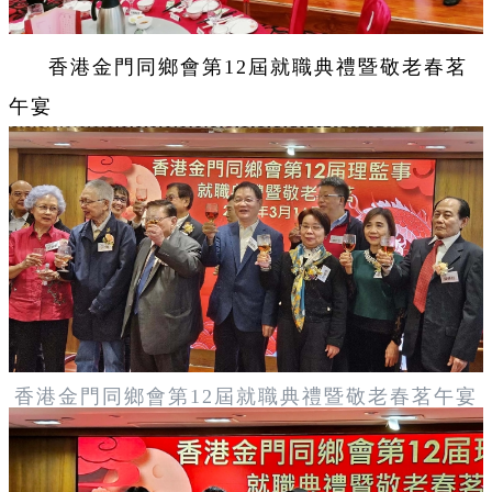
香港金門同鄉會第12屆就職典禮暨敬老春茗
午宴
香港金門同鄉會第12屆就職典禮暨敬老春茗午宴