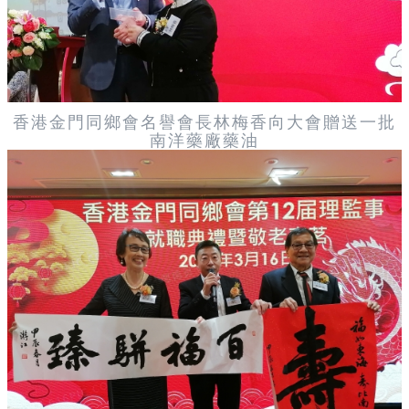
香港金門同鄉會名譽會長林梅香向大會贈送一批
南洋藥廠藥油