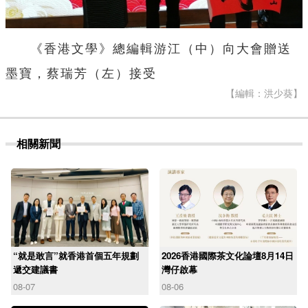
《香港文學》總編輯游江（中）向大會贈送
墨寶，蔡瑞芳（左）接受
【編輯：洪少葵】
相關新聞
“就是敢言”就香港首個五年規劃
2026香港國際茶文化論壇8月14日
遞交建議書
灣仔啟幕
08-07
08-06