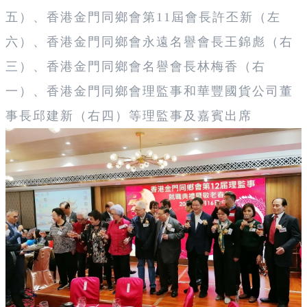
五）、香港金門同鄉會第11屆會長許丕新（左
六）、香港金門同鄉會永遠名譽會長王錦彪（右
三）、香港金門同鄉會名譽會長林梅香（右
一）、香港金門同鄉會理監事和華豐國貨公司董
事長邱建新（右四）等理監事及嘉賓出席