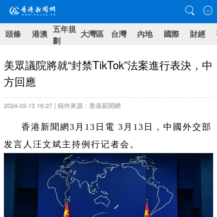
五年規
頭條
港澳
大灣區
台灣
內地
國際
財經
劃
美眾議院將就“封禁TikTok”法案進行表決，中
方回應
2024-03-13 16:27 | 稿件來源：香港新聞網
香港新聞網3月13日電 3月13日，中國外交部
发言人汪文斌主持例行记者会。