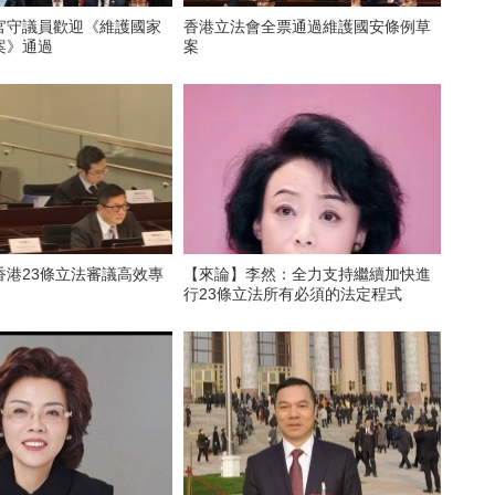
官守議員歡迎《維護國家
香港立法會全票通過維護國安條例草
案》通過
案
香港23條立法審議高效專
【來論】李然：全力支持繼續加快進
行23條立法所有必須的法定程式