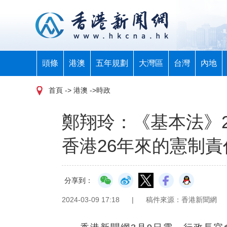
頭條
港澳
五年規劃
大灣區
台灣
內地
首頁
-> 港澳 ->時政
鄭翔玲：《基本法》2
香港26年來的憲制責
分享到：
2024-03-09 17:18
|
稿件來源：香港新聞網