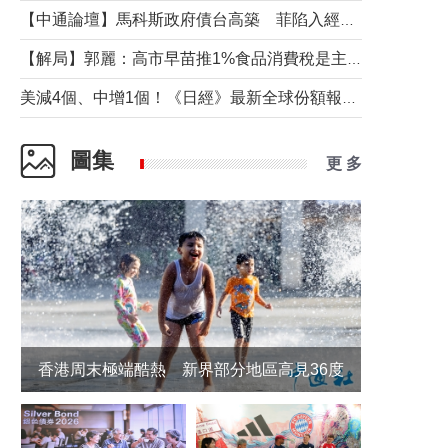
【中通論壇】馬科斯政府債台高築 菲陷入經濟困境與南海對抗惡循環？
【解局】郭麗：高市早苗推1%食品消費稅是主動作為還是被迫“飲鴆止渴”
美減4個、中增1個！《日經》最新全球份額報告透露了什麼？
圖集
更 多
香港周末極端酷熱 新界部分地區高見36度