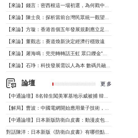
【來論】錢言：密西根這一場初選，為何戳中了兩黨最痛的神經？
【來論】陳士良：探析當前台灣民眾統一觀望心態的深層成因
【來論】方璇：香港首個五年發展規劃應立足民生務實前行
【來論】董觀志：賽道煥新決定經濟行穩致遠
【來論】屠海鳴：兜兜轉轉話王虹 眾口鑠金“一邊倒”
【來論】石琤：科技發展需以人為本 數碼共融不應讓長者放棄傳統生活方式
論壇
更 多
【中通論壇】8名韓生闖美軍基地示威被捕 韓國年輕人反美情緒從何而來？
【解局】曹波：中國電網開始應用量子技術，以後會不再停電嗎？
【中通論壇】日本新版防衛白皮書：動漫皮包藏不住軍國野心
對話陳洋：日本新版《防衛白皮書》有哪些點值得警惕？