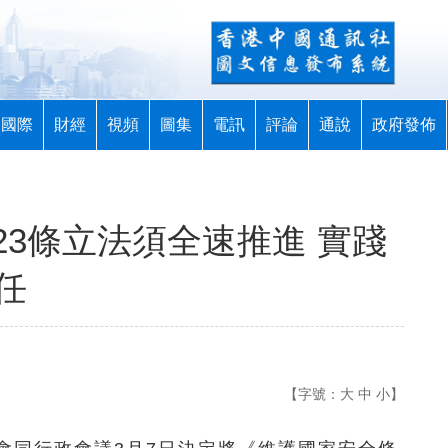
國際
財經
視頻
圖集
電訊
評論
通說
政府發佈
3條立法須全速推進 實踐
任
【字號：
大
中
小
】