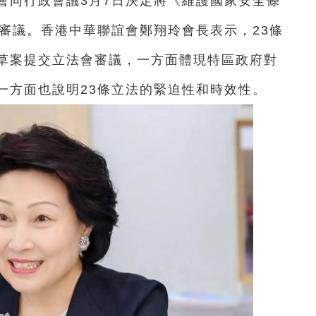
會同行政會議3月7日決定將《維護國家安全條
審議。香港中華聯誼會鄭翔玲會長表示，23條
草案提交立法會審議，一方面體現特區政府對
一方面也說明23條立法的緊迫性和時效性。