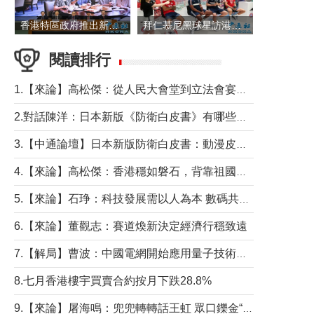
香港特區政府推出新一批銀色債券 每手1萬元保底息4.25厘
拜仁慕尼黑球星訪港 與球迷近距離互動
閱讀排行
1.【來論】高松傑：從人民大會堂到立法會宴會廳——香港管治新範式的完整拼圖
2.對話陳洋：日本新版《防衛白皮書》有哪些點值得警惕？
3.【中通論壇】日本新版防衛白皮書：動漫皮包藏不住軍國野心
4.【來論】高松傑：香港穩如磐石，背靠祖國才是真正的“終極護城河”
5.【來論】石琤：科技發展需以人為本 數碼共融不應讓長者放棄傳統生活方式
6.【來論】董觀志：賽道煥新決定經濟行穩致遠
7.【解局】曹波：中國電網開始應用量子技術，以後會不再停電嗎？
8.七月香港樓宇買賣合約按月下跌28.8%
9.【來論】屠海鳴：兜兜轉轉話王虹 眾口鑠金“一邊倒”