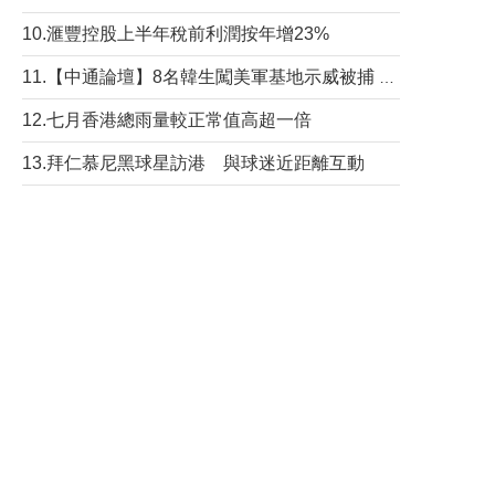
10.滙豐控股上半年稅前利潤按年增23%
11.【中通論壇】8名韓生闖美軍基地示威被捕 韓國年輕人反美情緒從何而來？
12.七月香港總雨量較正常值高超一倍
13.拜仁慕尼黑球星訪港 與球迷近距離互動