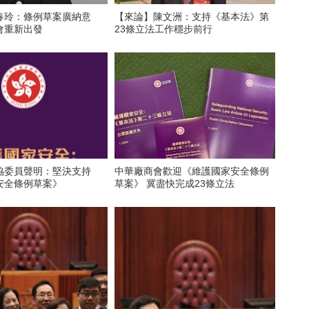
春玲：條例草案廣納意
【來論】陳文洲：支持《基本法》第
會重新出發
23條立法工作穩步前行
協委員聲明：堅決支持
中華廠商會歡迎《維護國家安全條例
安全條例草案》
草案》 冀盡快完成23條立法