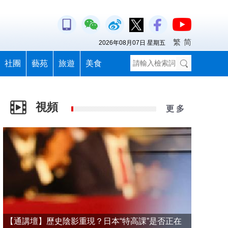
繁
简
2026年08月07日 星期五
社團
藝苑
旅遊
美食
視頻
更 多
【通講壇】歷史陰影重現？日本“特高課”是否正在