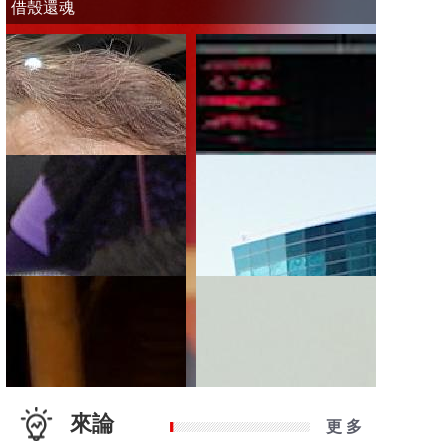
借殼還魂
來論
更 多