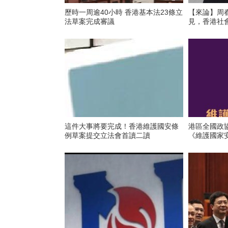
歷時一周逾40小時 香港基本法23條立
【來論】周
法草案完成審議
見，香港社
這件大事將要完成！香港維護國安條
港區全國政
例草案提交立法會首讀二讀
《維護國家