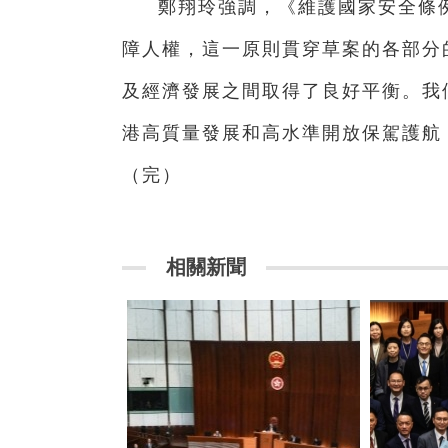
鄭翔玲強調，《維護國家安全條
障人權，這一原則貫穿草案的各部分
及經濟發展之間取得了良好平衡。我
港高質量發展和高水準開放保駕護
（完）
相關新聞