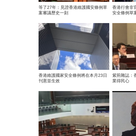
等了27年：見證香港維護國安條例草
香港行會非
案審議歷史一刻
安全條例草
香港維護國家安全條例將在本月23日
紫荊雜誌：
刊憲並生效
業得民心