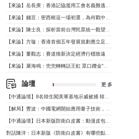
【來論】岳長庚：香港記協濫用工會名義難逃法律制裁
【來論】錢言：密西根這一場初選，為何戳中了兩黨最痛的神經？
【來論】陳士良：探析當前台灣民眾統一觀望心態的深層成因
【來論】方璇：香港首個五年發展規劃應立足民生務實前行
【來論】董觀志：賽道煥新決定經濟行穩致遠
【來論】屠海鳴：兜兜轉轉話王虹 眾口鑠金“一邊倒”
論壇
更 多
【中通論壇】8名韓生闖美軍基地示威被捕 韓國年輕人反美情緒從何而來？
【解局】曹波：中國電網開始應用量子技術，以後會不再停電嗎？
【中通論壇】日本新版防衛白皮書：動漫皮包藏不住軍國野心
對話陳洋：日本新版《防衛白皮書》有哪些點值得警惕？