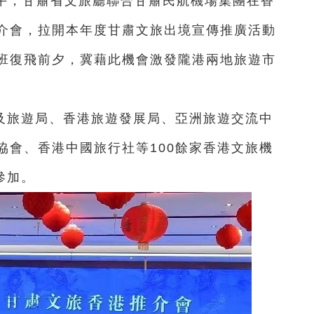
下午，甘肅省文旅廳聯合甘肅民航機場集團在香
介會，拉開本年度甘肅文旅出境宣傳推廣活動
班復飛前夕，冀藉此機會激發隴港兩地旅遊市
及旅遊局、香港旅遊發展局、亞洲旅遊交流中
協會、香港中國旅行社等100餘家香港文旅機
參加。