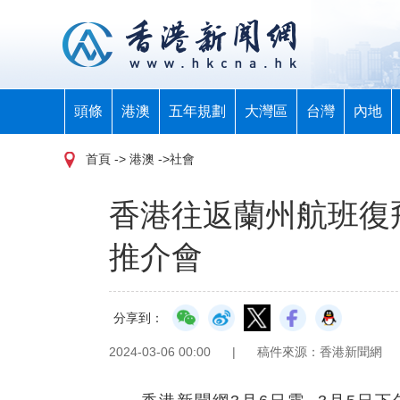
頭條
港澳
五年規劃
大灣區
台灣
內地
首頁
-> 港澳 ->社會
香港往返蘭州航班復
推介會
分享到：
2024-03-06 00:00
|
稿件來源：香港新聞網