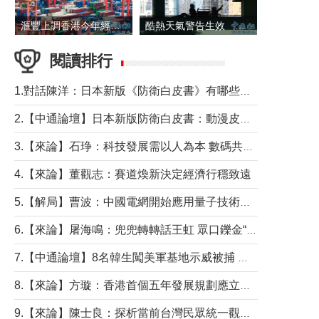
滙豐上調香港今年經濟增長預測至4.5%
酷熱天氣警告生效 本港高溫持續至下周
閱讀排行
1.對話陳洋：日本新版《防衛白皮書》有哪些點值得警惕？
2.【中通論壇】日本新版防衛白皮書：動漫皮包藏不住軍國野心
3.【來論】石琤：科技發展需以人為本 數碼共融不應讓長者放棄傳統生活方式
4.【來論】董觀志：賽道煥新決定經濟行穩致遠
5.【解局】曹波：中國電網開始應用量子技術，以後會不再停電嗎？
6.【來論】屠海鳴：兜兜轉轉話王虹 眾口鑠金“一邊倒”
7.【中通論壇】8名韓生闖美軍基地示威被捕 韓國年輕人反美情緒從何而來？
8.【來論】方璇：香港首個五年發展規劃應立足民生務實前行
9.【來論】陳士良：探析當前台灣民眾統一觀望心態的深層成因