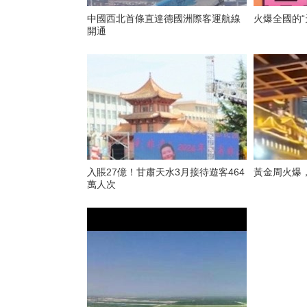
中國西北首條直達德國洲際客運航線
火爆全國的“
開通
入賬27億！甘肅天水3月接待遊客464
黃金周火爆
萬人次