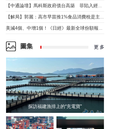
【中通論壇】馬科斯政府債台高築 菲陷入經濟困境與南海對抗惡循環？
【解局】郭麗：高市早苗推1%食品消費稅是主動作為還是被迫“飲鴆止渴”
美減4個、中增1個！《日經》最新全球份額報告透露了什麼？
圖集
更 多
探訪福建漁排上的“充電寶”