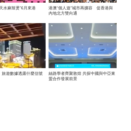
天水麻辣燙”6月來港
港澳“個人遊”城市再擴容 促香港與
內地北方雙向通
，旅遊數據透露什麼信號
絲路學者齊聚敦煌 共探中國與中亞東
盟合作發展前景