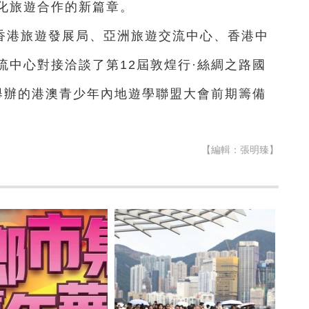
化旅遊合作的新篇章。
香港旅遊發展局、亞洲旅遊交流中心、香港中
流中心對接洽談了第12屆敦煌行·絲綢之路國
舉辦的港澳青少年內地遊學聯盟大會前期籌備
【編輯：張明臻】