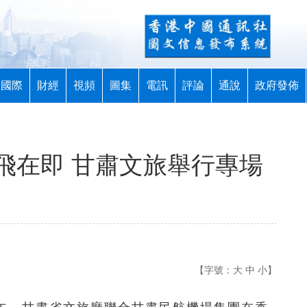
國際
財經
視頻
圖集
電訊
評論
通說
政府發佈
飛在即 甘肅文旅舉行專場
【字號：
大
中
小
】