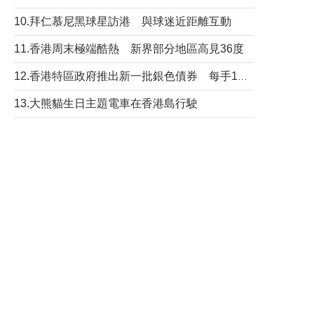
10.拜仁慕尼黑球星訪港 與球迷近距離互動
11.香港周末極端酷熱 新界部分地區高見36度
12.香港特區政府推出新一批銀色債券 每手1萬元保底息4.25厘
13.大熊貓生日主題電車在香港島行駛