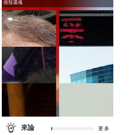
借殼還魂
來論
更 多