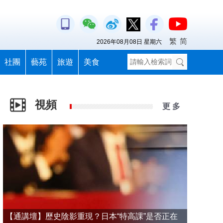
繁
简
2026年08月08日 星期六
社團
藝苑
旅遊
美食
視頻
更 多
【通講壇】歷史陰影重現？日本“特高課”是否正在