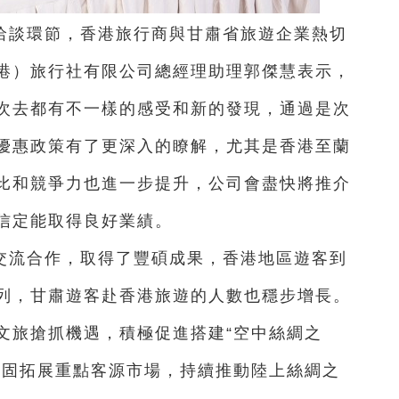
洽談環節，香港旅行商與甘肅省旅遊企業熱切
港）旅行社有限公司總經理助理郭傑慧表示，
次去都有不一樣的感受和新的發現，通過是次
優惠政策有了更深入的瞭解，尤其是香港至蘭
比和競爭力也進一步提升，公司會盡快將推介
信定能取得良好業績。
交流合作，取得了豐碩成果，香港地區遊客到
列，甘肅遊客赴香港旅遊的人數也穩步增長。
文旅搶抓機遇，積極促進搭建“空中絲綢之
鞏固拓展重點客源市場，持續推動陸上絲綢之