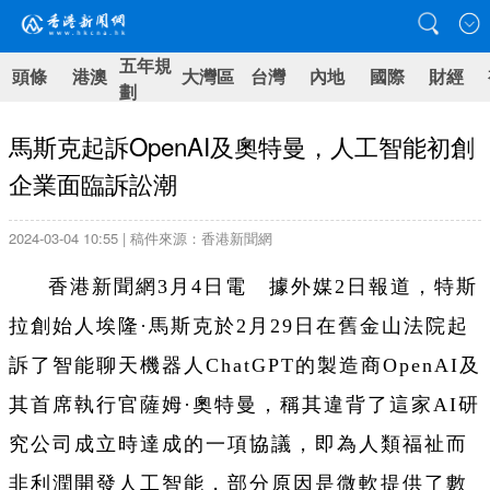
五年規
頭條
港澳
大灣區
台灣
內地
國際
財經
劃
馬斯克起訴OpenAI及奧特曼，人工智能初創
企業面臨訴訟潮
2024-03-04 10:55 | 稿件來源：香港新聞網
香港新聞網3月4日電 據外媒2日報道，特斯
拉創始人埃隆·馬斯克於2月29日在舊金山法院起
訴了智能聊天機器人ChatGPT的製造商OpenAI及
其首席執行官薩姆·奧特曼，稱其違背了這家AI研
究公司成立時達成的一項協議，即為人類福祉而
非利潤開發人工智能，部分原因是微軟提供了數