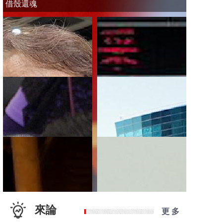
借殼還魂
來論
更 多