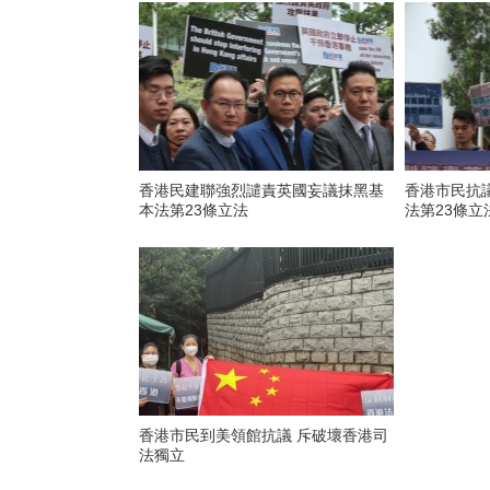
香港民建聯強烈譴責英國妄議抹黑基
香港市民抗
本法第23條立法
法第23條立
香港市民到美領館抗議 斥破壞香港司
法獨立