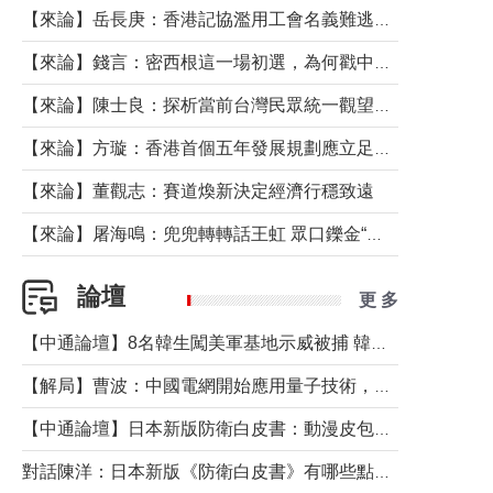
【來論】岳長庚：香港記協濫用工會名義難逃法律制裁
【來論】錢言：密西根這一場初選，為何戳中了兩黨最痛的神經？
【來論】陳士良：探析當前台灣民眾統一觀望心態的深層成因
【來論】方璇：香港首個五年發展規劃應立足民生務實前行
【來論】董觀志：賽道煥新決定經濟行穩致遠
【來論】屠海鳴：兜兜轉轉話王虹 眾口鑠金“一邊倒”
論壇
更 多
【中通論壇】8名韓生闖美軍基地示威被捕 韓國年輕人反美情緒從何而來？
【解局】曹波：中國電網開始應用量子技術，以後會不再停電嗎？
【中通論壇】日本新版防衛白皮書：動漫皮包藏不住軍國野心
對話陳洋：日本新版《防衛白皮書》有哪些點值得警惕？