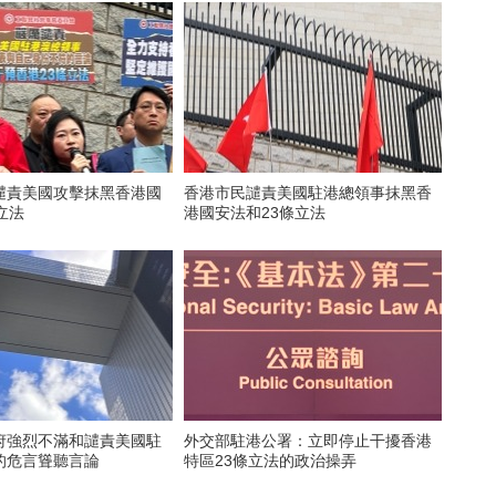
譴責美國攻擊抹黑香港國
香港市民譴責美國駐港總領事抹黑香
立法
港國安法和23條立法
府強烈不滿和譴責美國駐
外交部駐港公署：立即停止干擾香港
的危言聳聽言論
特區23條立法的政治操弄