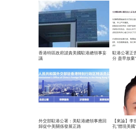
香港特區政府譴責美國駐港總領事妄
駐港公署正
議
分 盡早放棄
外交部駐港公署：美駐港總領事應回
【來論】李
歸促中美關係發展正路
孔”體現美國