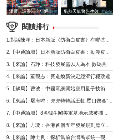
滙豐上調香港今年經濟增長預測至4.5%
酷熱天氣警告生效 本港高溫持續至下周
閱讀排行
1.對話陳洋：日本新版《防衛白皮書》有哪些點值得警惕？
2.【中通論壇】日本新版防衛白皮書：動漫皮包藏不住軍國野心
3.【來論】石琤：科技發展需以人為本 數碼共融不應讓長者放棄傳統生活方式
4.【來論】董觀志：賽道煥新決定經濟行穩致遠
5.【解局】曹波：中國電網開始應用量子技術，以後會不再停電嗎？
6.【來論】屠海鳴：兜兜轉轉話王虹 眾口鑠金“一邊倒”
7.【中通論壇】8名韓生闖美軍基地示威被捕 韓國年輕人反美情緒從何而來？
8.【來論】方璇：香港首個五年發展規劃應立足民生務實前行
9.【來論】陳士良：探析當前台灣民眾統一觀望心態的深層成因