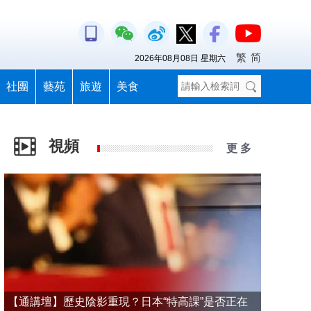
繁
简
2026年08月08日 星期六
社團
藝苑
旅遊
美食
視頻
更 多
【通講壇】歷史陰影重現？日本“特高課”是否正在