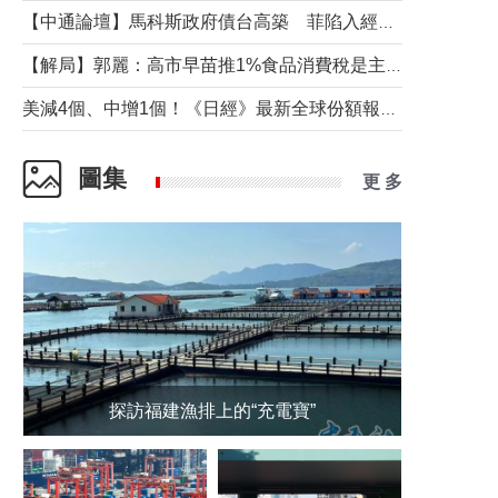
【中通論壇】馬科斯政府債台高築 菲陷入經濟困境與南海對抗惡循環？
【解局】郭麗：高市早苗推1%食品消費稅是主動作為還是被迫“飲鴆止渴”
美減4個、中增1個！《日經》最新全球份額報告透露了什麼？
圖集
更 多
探訪福建漁排上的“充電寶”