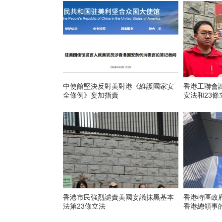
中使館堅決反對美對港《維護國家安
香港工聯會
全條例》妄加指責
安法和23條
香港市民強烈譴責美國妄議抹黑基本
香港特區政
法第23條立法
香港總領事