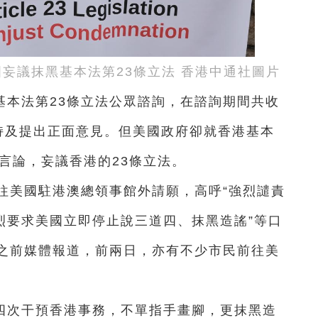
國妄議抹黑基本法第23條立法 香港中通社圖片
基本法第23條立法公眾諮詢，在諮詢期間共收
支持及提出正面意見。但美國政府卻就香港基本
言論，妄議香港的23條立法。
往美國駐港澳總領事館外請願，高呼“強烈譴責
烈要求美國立即停止說三道四、抹黑造謠”等口
之前
媒體報道，前兩日，亦有不少市民
前往美
四次干預香港事務，不單指手畫腳，更抹黑造