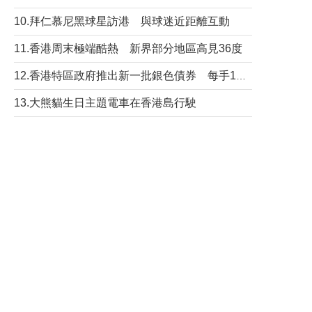
10.拜仁慕尼黑球星訪港 與球迷近距離互動
11.香港周末極端酷熱 新界部分地區高見36度
12.香港特區政府推出新一批銀色債券 每手1萬元保底息4.25厘
13.大熊貓生日主題電車在香港島行駛