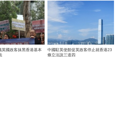
議英國政客抹黑香港基本
中國駐英使館促英政客停止就香港23
法
條立法說三道四