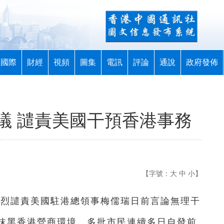
國際
財經
視頻
圖集
電訊
評論
通說
政府發佈
議 譴責美國干預香港事務
【字號：
大
中
小
】
強烈譴責美國駐港總領事梅儒瑞日前言論無理干
抹黑香港營商環境。多批市民連續多日自發前