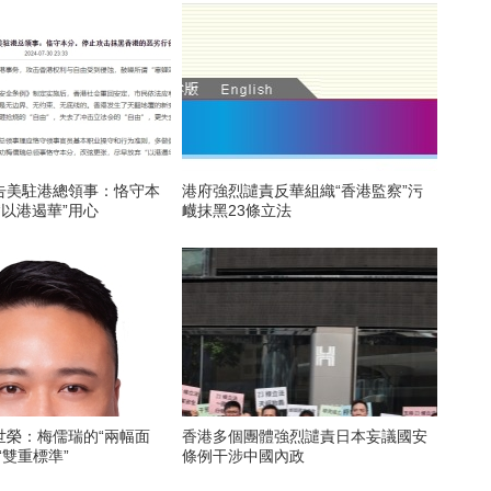
告美駐港總領事：恪守本
港府強烈譴責反華組織“香港監察”污
“以港遏華”用心
衊抹黑23條立法
世榮：梅儒瑞的“兩幅面
香港多個團體強烈譴責日本妄議國安
“雙重標準”
條例干涉中國內政