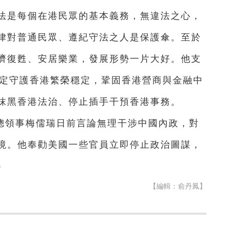
法是每個在港民眾的基本義務，無違法之心，
律對普通民眾、遵紀守法之人是保護傘。至於
濟復甦、安居樂業，發展形勢一片大好。他支
堅定守護香港繁榮穩定，鞏固香港營商與金融中
抹黑香港法治、停止插手干預香港事務。
總領事梅儒瑞日前言論無理干涉中國內政，對
境。他奉勸美國一些官員立即停止政治圖謀，
）
【編輯：俞丹鳳】