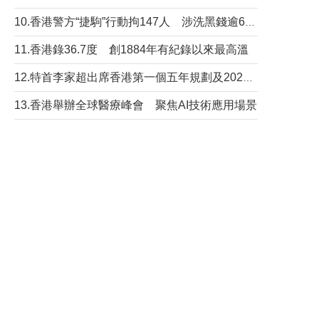
10.香港警方“捷駒”行動拘147人 涉洗黑錢逾6億元
11.香港錄36.7度 創1884年有紀錄以來最高溫
12.​特首李家超出席香港第一個五年規劃及2026年《施政報告》地區諮詢會
13.香港舉辦全球醫療峰會 聚焦AI技術應用場景