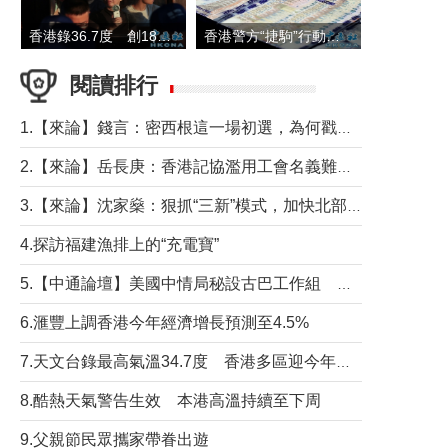
香港錄36.7度 創1884年有紀錄以來最高溫
香港警方“捷駒”行動拘147人 涉洗黑錢逾6億元
閱讀排行
1.【來論】錢言：密西根這一場初選，為何戳中了兩黨最痛的神經？
2.【來論】岳長庚：香港記協濫用工會名義難逃法律制裁
3.【來論】沈家燊：狠抓“三新”模式，加快北部都會區建設
4.探訪福建漁排上的“充電寶”
5.【中通論壇】美國中情局秘設古巴工作組 軍事行動箭在弦上？
6.滙豐上調香港今年經濟增長預測至4.5%
7.天文台錄最高氣溫34.7度 香港多區迎今年最熱一天
8.酷熱天氣警告生效 本港高溫持續至下周
9.父親節民眾攜家帶眷出遊