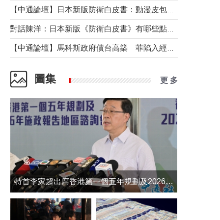
【中通論壇】日本新版防衛白皮書：動漫皮包藏不住軍國野心
對話陳洋：日本新版《防衛白皮書》有哪些點值得警惕？
【中通論壇】馬科斯政府債台高築 菲陷入經濟困境與南海對抗惡循環？
圖集
更 多
​特首李家超出席香港第一個五年規劃及2026年《施政報告》地區諮詢會