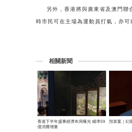
另外，香港將與廣東省及澳門聯
時市民可在主場為運動員打氣，亦可
相關新聞
香港下半年盛事經濟布局曝光 瞄準59
預算案｜幻
億消費增量