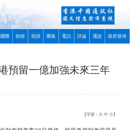
國際
財經
視頻
圖集
電訊
評論
通說
政府發佈
香港預留一億加強未來三年
【字號：
大
中
小
】