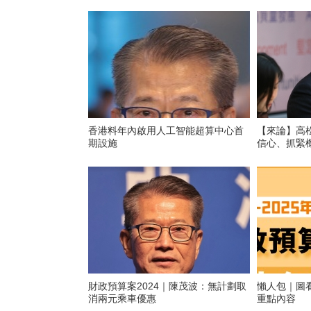
香港料年內啟用人工智能超算中心首
【來論】高
期設施
信心、抓緊
財政預算案2024｜陳茂波：無計劃取
懶人包｜圖
消兩元乘車優惠
重點內容