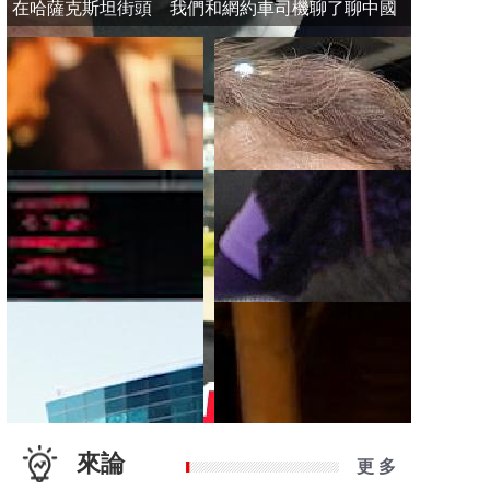
在哈薩克斯坦街頭 我們和網約車司機聊了聊中國
來論
更 多