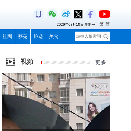
繁
简
2026年08月10日 星期一
社團
藝苑
旅遊
美食
視頻
更 多