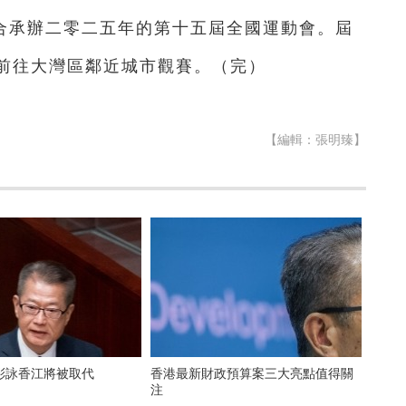
合承辦二零二五年的第十五屆全國運動會。屆
前往大灣區鄰近城市觀賽。（完）
【編輯：張明臻】
彩詠香江將被取代
香港最新財政預算案三大亮點值得關
注