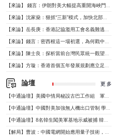
【來論】 錢言：伊朗對美大幅提高重開海峽門檻的底氣與原因
【來論】沈家燊：狠抓“三新”模式，加快北部都會區建設
【來論】岳長庚：香港記協濫用工會名義難逃法律制裁
【來論】錢言：密西根這一場初選，為何戳中了兩黨最痛的神經？
【來論】陳士良：探析當前台灣民眾統一觀望心態的深層成因
【來論】方璇：香港首個五年發展規劃應立足民生務實前行
論壇
更 多
【中通論壇】美國中情局秘設古巴工作組 軍事行動箭在弦上？
【中通論壇】中國對美加強無人機出口管制 學者：貿易與安全考量兼有
【中通論壇】8名韓生闖美軍基地示威被捕 韓國年輕人反美情緒從何而來？
【解局】曹波：中國電網開始應用量子技術，以後會不再停電嗎？