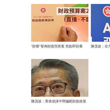
“財爺”發佈財政預算案 焦點即刻看
陳茂波：全
陳茂波：香港或採中間偏鬆財政政策