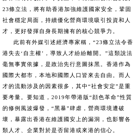
23條立法，將有助香港加強維護國家安全，鞏固
社會穩定局面，持續優化營商環境吸引投資和人
才，更好發揮自身長期擁有的核心競爭力。
此前有外媒引述經濟專家稱，“23條立法令香
港失去‘自主權’，導致人才紛紛離開。”這類說法
毫無事實依據，是政治先行意圖抹黑。香港作為
國際大都市，本地和國際人口皆來去自由。而人
才的流動涉及的因素很多，其中“社會安定”是重
要考量。要知道，2019年帶港版“顔色革命”性質
的修例風波爆發，“黑暴”肆虐，營商環境遭破
壞，暴露出香港在維護國安上的漏洞，也影響各
類人才、企業對於是否留港或來港的信心。