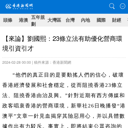
五年規
頭條
港澳
大灣區
台灣
內地
國際
財經
劃
【來論】劉國熙：23條立法有助優化營商環
境引資引才
2024-02-28 00:00 | 稿件來源：香港新聞網
“他們的真正目的是要動搖人們的信心，破壞
香港經濟發展和社會穩定，從而阻撓香港23條立
法、阻撓香港由治及興。”針對近期有西方傳媒和
政客唱衰香港的營商環境，新華社26日晚播發“港
澳平”文章一針見血揭穿其險惡用心，并以具體數
據作出有力駁斥。事實上，即將結束公眾咨詢的