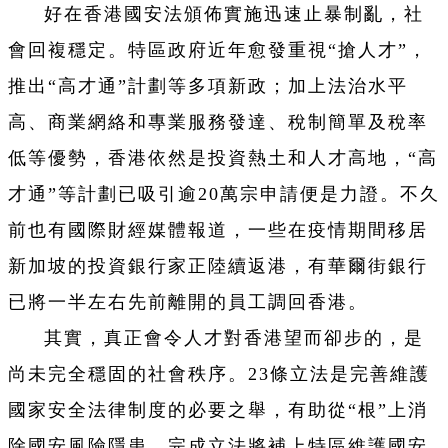
好在香港國安法頒佈實施迅速止暴制亂，社
會回複穩定。特區政府近年愈發重視“搶人才”，
推出“高才通”計劃等多項新政；加上法治水平
高、商業網絡和專業服務發達、稅制簡單及稅率
低等優勢，香港依然是投資熱土和人才高地，“高
才通”等計劃已吸引逾20萬宗申請便是力證。不久
前也有國際財經媒體報道，一些在疫情期間移居
新加坡的投資銀行家正陸續返港，有華爾街銀行
已將一半左右先前離開的員工調回香港。
其實，真正會令人才對香港望而卻步的，是
尚未完全穩固的社會秩序。23條立法是完善維護
國家安全法律制度的必要之舉，有助從“根”上消
除國安風險隱患。完成立法將補上特區維護國安