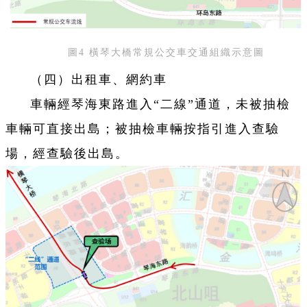
圖4 橫琴大橋常規公交車交通組織示意圖
（四）出租車、網約車
車輛經琴海東路進入“二線”通道，未被抽檢
車輛可直接出島；被抽檢車輛按指引進入查驗
場，經查驗後出島。