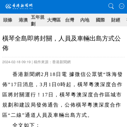
五年規
頭條
港澳
大灣區
台灣
內地
國際
財經
劃
橫琴全島即將封關，人員及車輛出島方式公
佈
2024-02-18 09:19 | 稿件來源：香港新聞網
香港新聞網2月18日電 據微信公眾號“珠海發
佈”17日消息，3月1日0時起，橫琴粵澳深度合作
區將封關運行！17日，橫琴粵澳深度合作區城市
規劃和建設局發佈通告，公佈橫琴粵澳深度合作
區“二線”通道人員及車輛出島方式。
全文如下：