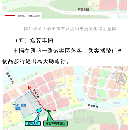
圖5 橫琴大橋出租車及網約車交通組織示意圖
（五）送客車輛
車輛在興盛一路落客區落客，乘客攜帶行李
物品步行經出島大廳通行。