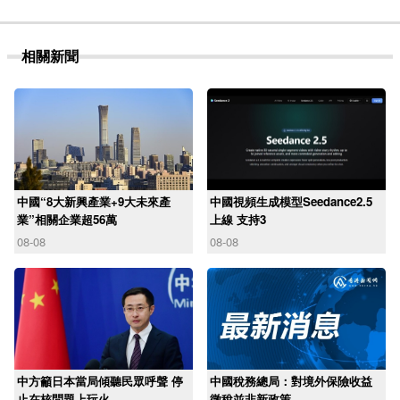
相關新聞
中國“8大新興產業+9大未來產
中國視頻生成模型Seedance2.5
業”相關企業超56萬
上線 支持3
08-08
08-08
中方籲日本當局傾聽民眾呼聲 停
中國稅務總局：對境外保險收益
止在核問題上玩火
徵稅並非新政策