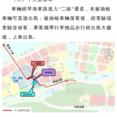
車輛經琴海東路進入“二線”通道，未被抽檢
車輛可直接出島；被抽檢車輛落客後，經查驗場
查驗並候客，乘客攜帶行李物品步行經出島大廳
後，上車出島。