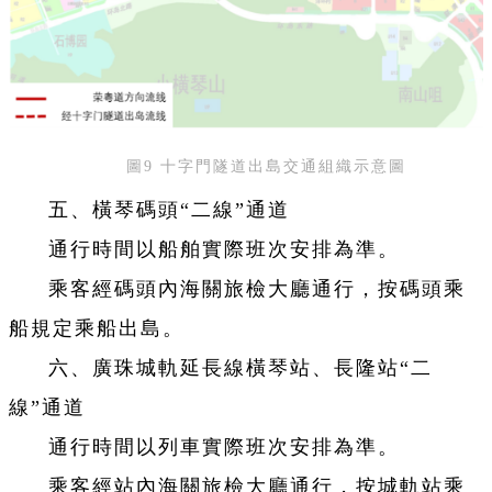
圖9 十字門隧道出島交通組織示意圖
五、橫琴碼頭“二線”通道
通行時間以船舶實際班次安排為準。
乘客經碼頭內海關旅檢大廳通行，按碼頭乘
船規定乘船出島。
六、廣珠城軌延長線橫琴站、長隆站“二
線”通道
通行時間以列車實際班次安排為準。
乘客經站內海關旅檢大廳通行，按城軌站乘