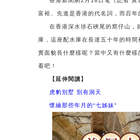
香港新聞網2月18日電（記者 
富裕、先進是香港的代名詞，而百年
在香港深水埗石硤尾的窩仔山，
庫，這座配水庫在長達五十年的時間
實面貌長什麼樣呢？當中又有什麼樣
看吧！
【延伸閱讀】
虎豹別墅 別有洞天
懷緬那些年月的“七姊妹”