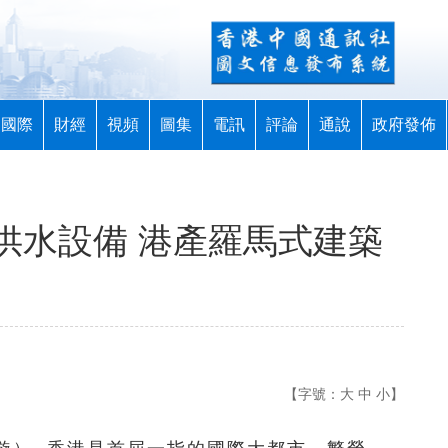
國際
財經
視頻
圖集
電訊
評論
通說
政府發佈
供水設備 港產羅馬式建築
【字號：
大
中
小
】