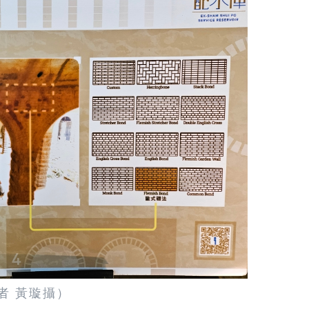
者 黃璇攝）