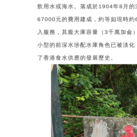
飲用水或海水。落成於1904年8月
67000元的費用建成，約等如現時約
入服務，其龐大庫容量（3千萬加侖
小型的前深水埗配水庫角色已被淡化，
了香港食水供應的發展歷史。