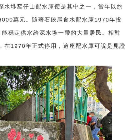
的深水埗窩仔山配水庫便是其中之一，當年以約
6000萬元。隨著石硤尾食水配水庫1970年投
）能穩定供水給深水埗一帶的大量居民。相對
在1970年正式停用，這座配水庫可說是見證