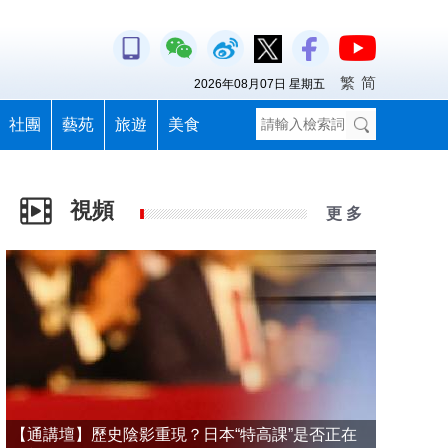
繁
简
2026年08月07日 星期五
社團
藝苑
旅遊
美食
視頻
更 多
【通講壇】歷史陰影重現？日本“特高課”是否正在