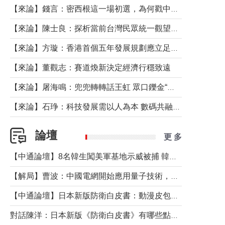
【來論】錢言：密西根這一場初選，為何戳中了兩黨最痛的神經？
【來論】陳士良：探析當前台灣民眾統一觀望心態的深層成因
【來論】方璇：香港首個五年發展規劃應立足民生務實前行
【來論】董觀志：賽道煥新決定經濟行穩致遠
【來論】屠海鳴：兜兜轉轉話王虹 眾口鑠金“一邊倒”
【來論】石琤：科技發展需以人為本 數碼共融不應讓長者放棄傳統生活方式
論壇
更 多
【中通論壇】8名韓生闖美軍基地示威被捕 韓國年輕人反美情緒從何而來？
【解局】曹波：中國電網開始應用量子技術，以後會不再停電嗎？
【中通論壇】日本新版防衛白皮書：動漫皮包藏不住軍國野心
對話陳洋：日本新版《防衛白皮書》有哪些點值得警惕？