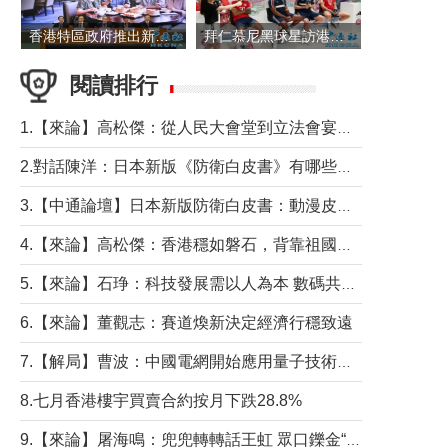
香港特區政府推出新一批銀色債券 每手1萬元保底息4.25厘
拜仁慕尼黑球星訪港 與球迷近距離互動
閱讀排行
1.【來論】高松傑：從人民大會堂到立法會宴會廳——香港管治新範式的完整拼圖
2.對話陳洋：日本新版《防衛白皮書》有哪些點值得警惕？
3.【中通論壇】日本新版防衛白皮書：動漫皮包藏不住軍國野心
4.【來論】高松傑：香港穩如磐石，背靠祖國才是真正的“終極護城河”
5.【來論】石琤：科技發展需以人為本 數碼共融不應讓長者放棄傳統生活方式
6.【來論】董觀志：賽道煥新決定經濟行穩致遠
7.【解局】曹波：中國電網開始應用量子技術，以後會不再停電嗎？
8.七月香港樓宇買賣合約按月下跌28.8%
9.【來論】屠海鳴：兜兜轉轉話王虹 眾口鑠金“一邊倒”