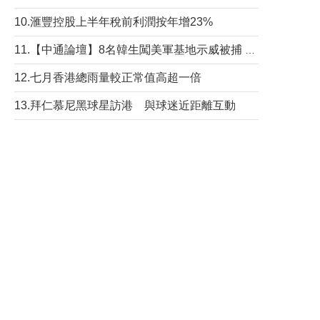
10.滙豐控股上半年稅前利潤按年增23%
11.【中通論壇】8名韓生闖美軍基地示威被捕 韓國年輕人反美情緒從何而來？
12.七月香港總雨量較正常值高超一倍
13.拜仁慕尼黑球星訪港 與球迷近距離互動