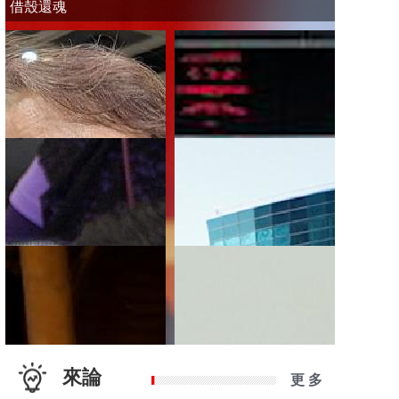
借殼還魂
來論
更 多