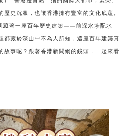
黃璇） 香港是首屈一指的國際大都市，繁榮、
的歷史沉澱，也讓香港擁有豐富的文化底蘊。
就藏著一座百年歷史建築——前深水埗配水
裡都藏於深山中不為人所知，這座百年建築真
的故事呢？跟著香港新聞網的鏡頭，一起來看