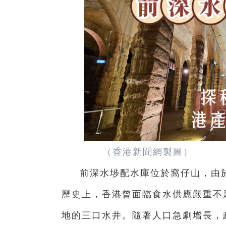
（香港新聞網製圖）
前深水埗配水庫位於窩仔山，由
歷史上，香港曾面臨食水供應嚴重不
地的三口水井。隨著人口急劇增長，