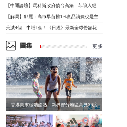
【中通論壇】馬科斯政府債台高築 菲陷入經濟困境與南海對抗惡循環？
【解局】郭麗：高市早苗推1%食品消費稅是主動作為還是被迫“飲鴆止渴”
美減4個、中增1個！《日經》最新全球份額報告透露了什麼？
圖集
更 多
香港周末極端酷熱 新界部分地區高見36度