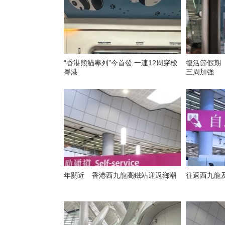
“香港熊貓專列”今首發 一連12周穿梭
復活節假期
粵港
三周加強
年關近 香港西九龍高鐵站迎返鄉潮
往返西九龍