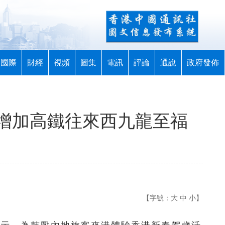
國際
財經
視頻
圖集
電訊
評論
通說
政府發佈
增加高鐵往來西九龍至福
【字號：
大
中
小
】