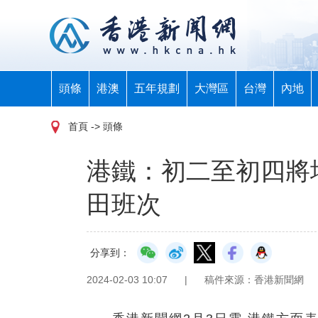
頭條
港澳
五年規劃
大灣區
台灣
內地
首頁
-> 頭條
港鐵：初二至初四將
田班次
分享到：
2024-02-03 10:07
|
稿件來源：香港新聞網