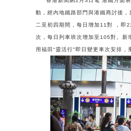
香港新聞網2月3日電 港鐵方面
動，經內地鐵路部門與港鐵商討後，廣
二至初四期間，每日增加11對 ，即
次，每日列車班次增加至105對。
用福田“靈活行”即日變更車次安排，