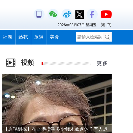
繁
简
2026年08月07日 星期五
社團
藝苑
旅遊
美食
視頻
更 多
【通視街採】在香港攢夠多少錢才敢退休？有人退