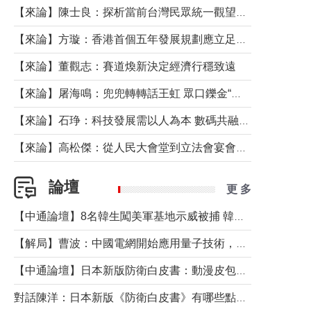
【來論】陳士良：探析當前台灣民眾統一觀望心態的深層成因
【來論】方璇：香港首個五年發展規劃應立足民生務實前行
【來論】董觀志：賽道煥新決定經濟行穩致遠
【來論】屠海鳴：兜兜轉轉話王虹 眾口鑠金“一邊倒”
【來論】石琤：科技發展需以人為本 數碼共融不應讓長者放棄傳統生活方式
【來論】高松傑：從人民大會堂到立法會宴會廳——香港管治新範式的完整拼圖
論壇
更 多
【中通論壇】8名韓生闖美軍基地示威被捕 韓國年輕人反美情緒從何而來？
【解局】曹波：中國電網開始應用量子技術，以後會不再停電嗎？
【中通論壇】日本新版防衛白皮書：動漫皮包藏不住軍國野心
對話陳洋：日本新版《防衛白皮書》有哪些點值得警惕？