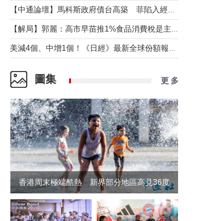
【中通論壇】馬科斯政府債台高築 菲陷入經濟困境與南海對抗惡循環？
【解局】郭麗：高市早苗推1%食品消費稅是主動作為還是被迫“飲鴆止渴”
美減4個、中增1個！《日經》最新全球份額報告透露了什麼？
圖集
更 多
香港周末極端酷熱 新界部分地區高見36度