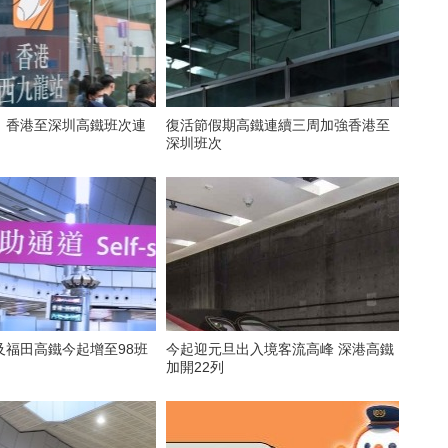
 香港至深圳高鐵班次連
復活節假期高鐵連續三周加強香港至
深圳班次
及福田高鐵今起增至98班
今起迎元旦出入境客流高峰 深港高鐵
加開22列