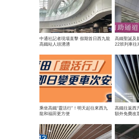
中通社記者現場直擊 假期首日西九龍
高鐵聖誕及
高鐵站人頭湧湧
22班列車往
乘坐高鐵“靈活行”！明天起往來西九
高鐵往返西九
龍和福田更方便
額外免費改