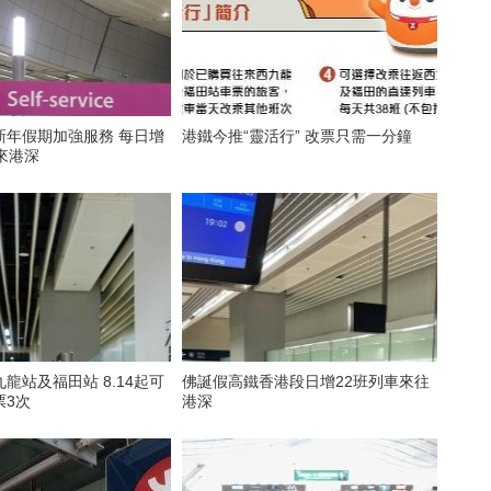
新年假期加強服務 每日增
港鐵今推“靈活行” 改票只需一分鐘
來港深
龍站及福田站 8.14起可
佛誕假高鐵香港段日增22班列車來往
票3次
港深