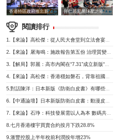
香港特區政府推出新一批銀色債券 每手1萬元保底息4.25厘
拜仁慕尼黑球星訪港 與球迷近距離互動
閱讀排行
1.【來論】高松傑：從人民大會堂到立法會宴會廳——香港管治新範式的完整拼圖
2.【來論】屠海鳴：施政報告第五份 治理質變脈絡清
3.【解局】郭麗：高市內閣在“7.31”成立新版“特高課”意欲何為？
4.【來論】高松傑：香港穩如磐石，背靠祖國才是真正的“終極護城河”
5.對話陳洋：日本新版《防衛白皮書》有哪些點值得警惕？
6.【中通論壇】日本新版防衛白皮書：動漫皮包藏不住軍國野心
7.【來論】石琤：科技發展需以人為本 數碼共融不應讓長者放棄傳統生活方式
8.七月香港樓宇買賣合約按月下跌28.8%
9.滙豐控股上半年稅前利潤按年增23%