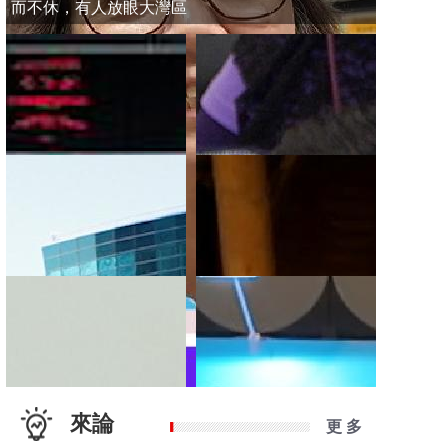
而不休，有人放眼大灣區
來論
更 多