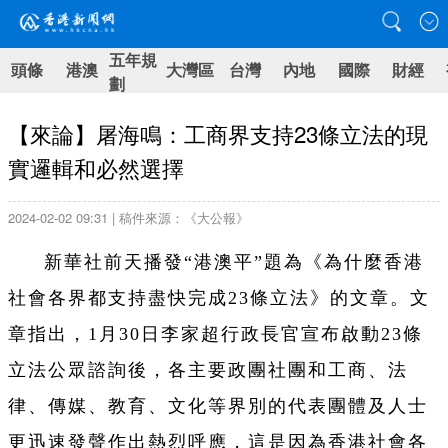
五年規
頭條
港澳
大灣區
台灣
內地
國際
財經
劃
【來論】屠海鳴：工商界支持23條立法的現
實邏輯和必然選擇
2024-02-02 09:31 | 稿件來源：《大公報》
新華社前天播發“港澳平”題為《為什麼香港
社會各界都支持盡快完成23條立法》的文章。文
章指出，1月30日李家超行政長官宣布啟動23條
立法公眾諮詢後，各主要政團社團和工商、法
律、傳媒、教育、文化等界別的代表團體及人士
更迅速發聲作出熱烈呼應，這是因為香港社會各