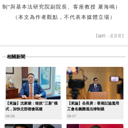
制”與基本法研究院副院長、客座教授 屠海鳴）
（本文為作者觀點，不代表本媒體立場）
【編輯：孟宜君】
相關新聞
【來論】沈家燊：狠抓“三新”模
【來論】岳長庚：香港記協濫用
式，加快北部都會區建
工會名義難逃法律制裁
08-08
08-07