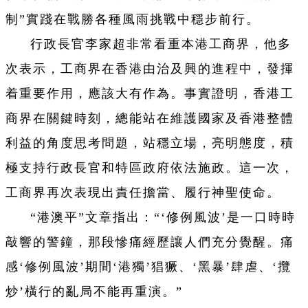
制”實踐在戰勝各種風雨挑戰中穩步前行。
行政長官李家超非常看重本港工商界，他多
次表示，工商界在香港由治及興的進程中，發揮
着重要作用，應該大有作為。事實證明，香港工
商界在關鍵時刻，總能站在維護國家及香港整體
利益的角度思考問題，站穩立場，亮明態度，積
極支持行政長官和特區政府依法施政。這一次，
工商界再次表現出責任擔當、履行神聖使命。
“港澳平”文章指出：“‘修例風波’是一口時時
敲響的警鐘，那段慘痛經歷讓人們充分覺醒。痛
感‘修例風波’期間‘港獨’猖獗、‘黑暴’肆虐、‘攬
炒’橫行的亂局不能再重演。”