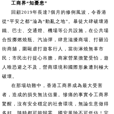
工商界“知憂患”
回顧2019年長達7個月的修例風波，令香港
從“平安之都”淪為“動亂之地”。暴徒大肆破壞港
鐵、巴士、交通燈、機場等公共設施，在公共場
合投擲燃燒瓶、汽油彈，肆意滋擾商場、打砸沿
街商舖，圍毆虐打遊客行人，當街淋燒無辜市
民；市民出行提心吊膽，商家營業擔驚受怕，遊
人唯恐避之不及，營商環境和國際形象遭到極大
破壞。
在那場劫難中，香港工商界成為最大受害
者，造成的損失無法估量。慘痛的事實令工商界
驚醒，沒有安全穩定的社會環境，無論生意做得
多好，隨時都可能歸零。國安風險不可低估！完