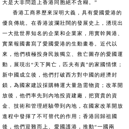
大是大非問題上香港同胞絕不含糊。”
香港工商界歷來深明大義，具有愛國愛港的
優良傳統。在香港波瀾壯闊的發展史上，湧現出
一大批世界知名的企業和企業家，用實幹興港、
實業報國書寫了愛國愛港的生動畫卷。近代以
來，他們積極投身民族獨立、救亡圖存的愛國運
動，展現出“天下興亡，匹夫有責”的家國情懷；
新中國成立後，他們打破西方對中國的經濟封
鎖，為國家建設採購轉運大量急需物資；改革開
放後，他們率先到內地投資建廠，把寶貴的資
金、技術和管理經驗帶到內地，在國家改革開放
進程中發揮了不可替代的作用；香港回歸祖國
後，他們迎難而上、愛國護港，推動“一國兩