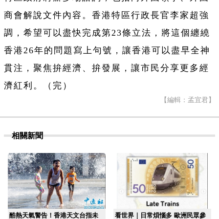
商會解說文件內容。香港特區行政長官李家超強
調，希望可以盡快完成第23條立法，將這個纏繞
香港26年的問題寫上句號，讓香港可以盡早全神
貫注，聚焦拚經濟、拚發展，讓市民分享更多經
濟紅利。（完）
【編輯：孟宜君】
相關新聞
酷熱天氣警告！香港天文台指未
看世界｜日常煩惱多 歐洲民眾參