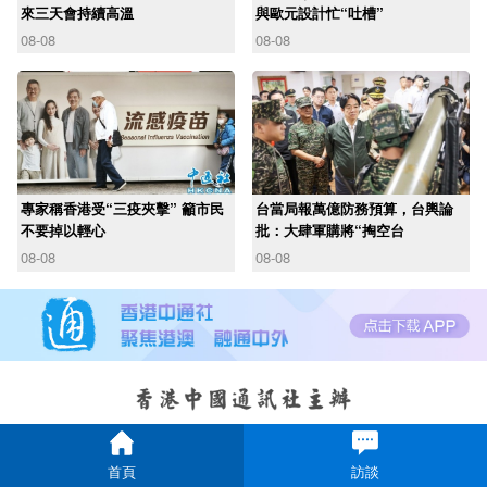
來三天會持續高溫
與歐元設計忙“吐槽”
08-08
08-08
專家稱香港受“三疫夾擊” 籲市民
台當局報萬億防務預算，台輿論
不要掉以輕心
批：大肆軍購將“掏空台
08-08
08-08
首頁
訪談