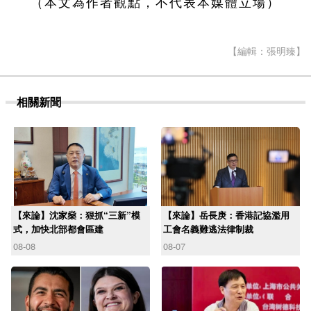
（本文為作者觀點，不代表本媒體立場）
【編輯：張明臻】
相關新聞
【來論】沈家燊：狠抓“三新”模
【來論】岳長庚：香港記協濫用
式，加快北部都會區建
工會名義難逃法律制裁
08-08
08-07