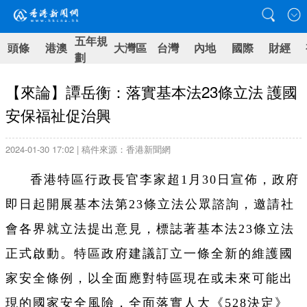
五年規
頭條
港澳
大灣區
台灣
內地
國際
財經
劃
【來論】譚岳衡：落實基本法23條立法 護國
安保福祉促治興
2024-01-30 17:02 | 稿件來源：香港新聞網
香港特區行政長官李家超1月30日宣佈，政府
即日起開展基本法第23條立法公眾諮詢，邀請社
會各界就立法提出意見，標誌著基本法23條立法
正式啟動。特區政府建議訂立一條全新的維護國
家安全條例，以全面應對特區現在或未來可能出
現的國家安全風險，全面落實人大《528決定》