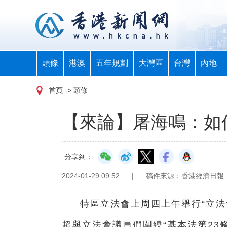
頭條
港澳
五年規劃
大灣區
台灣
內地
首頁
-> 頭條
【來論】屠海鳴：如
分享到：
2024-01-29 09:52
|
稿件來源：香港經濟日報
特區立法會上周四上午舉行“立法
超與立法會議員們圍繞“基本法第23