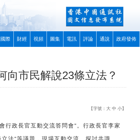
國際
財經
視頻
圖集
電訊
評論
通說
政府發佈
何向市民解說23條立法？
【字號：
大
中
小
】
會行政長官互動交流答問會”。行政長官李家
條立法”等議題，現場互動交流、探討共識。