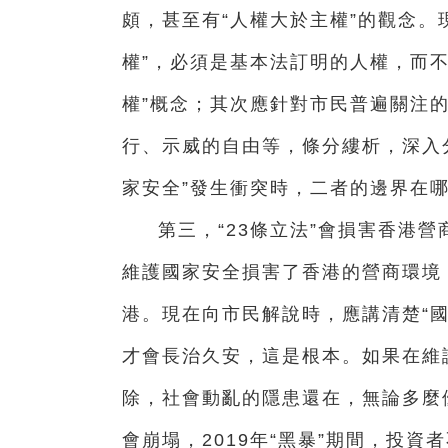
頗，甚至有“人權大於主權”的觀念。
權”，必須是基本法訂明的人權，而
權”概念；其次應針對市民普遍關注
行、示威的自由等，條分縷析，深入分
家安全”發生衝突時，二者的邊界在
第三，“23條立法”會損害香港
維護國家安全損害了香港的營商環境
港。現在向市民解說時，應講清楚“國
才會長治久安，這是根本。如果在維
除，社會動亂的隱患還在，無論多麼
會崩塌，2019年“黑暴”期間，投