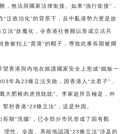
雜，無法與國家法律銜接。如果“強行銜接”，
在“泛政治化”的背景下，反中亂港勢力更是故
3條立法”妖魔化，令香港社會難以形成立法共
，就會被扣上“賣港”的帽子，導致此事長期被擱
希望香港與內地在維護國家安全上形成“鐵板一
03年為23條立法失敗，因香港人“太君子”，
港嘅大肥豬肉虎視眈眈”。李家超所言極是，外
，掣肘香港“23條立法”，這是外因。
長期“洗腦”，已令部分市民形成了固有觀
理性、全面、系統地認識“23條立法”涉及的