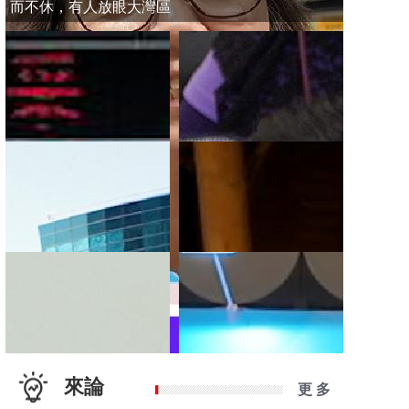
而不休，有人放眼大灣區
來論
更 多