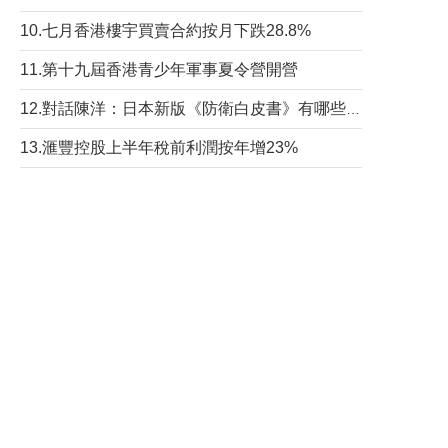
10.七月香港樓宇買賣合約按月下跌28.8%
11.第十九屆香港青少年軍事夏令營開營
12.對話陳洋：日本新版《防衛白皮書》有哪些點值得警惕？
13.滙豐控股上半年稅前利潤按年增23%