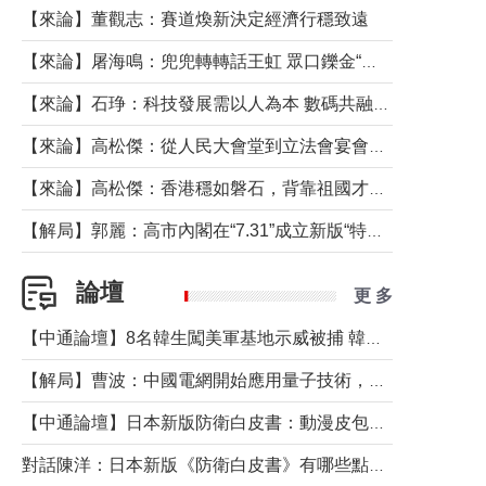
【來論】董觀志：賽道煥新決定經濟行穩致遠
【來論】屠海鳴：兜兜轉轉話王虹 眾口鑠金“一邊倒”
【來論】石琤：科技發展需以人為本 數碼共融不應讓長者放棄傳統生活方式
【來論】高松傑：從人民大會堂到立法會宴會廳——香港管治新範式的完整拼圖
【來論】高松傑：香港穩如磐石，背靠祖國才是真正的“終極護城河”
【解局】郭麗：高市內閣在“7.31”成立新版“特高課”意欲何為？
論壇
更 多
【中通論壇】8名韓生闖美軍基地示威被捕 韓國年輕人反美情緒從何而來？
【解局】曹波：中國電網開始應用量子技術，以後會不再停電嗎？
【中通論壇】日本新版防衛白皮書：動漫皮包藏不住軍國野心
對話陳洋：日本新版《防衛白皮書》有哪些點值得警惕？