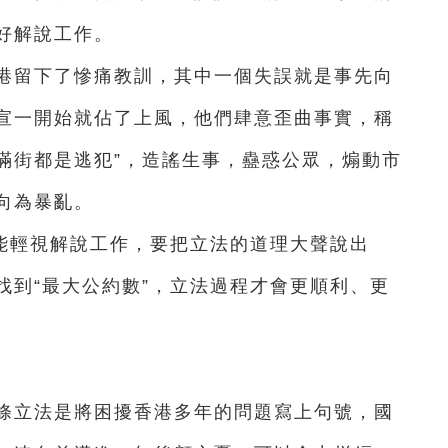
好解說工作。
給香港留下了慘痛教訓，其中一個失誤就是事先向
宣一開始就佔了上風，他們肆意歪曲事實，稱
、“滿街都是逃犯”，造謠生事，蠱惑公眾，煽動市
向為暴亂。
能輕視解說工作，要把立法的道理大聲說出
找到“最大公約數”，立法過程才會更順利、更
3條立法是將困擾香港多年的問題寫上句號，國