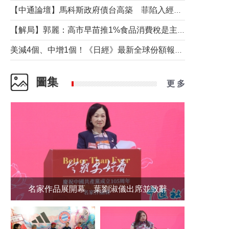
【中通論壇】馬科斯政府債台高築 菲陷入經濟困境與南海對抗惡循環？
【解局】郭麗：高市早苗推1%食品消費稅是主動作為還是被迫“飲鴆止渴”
美減4個、中增1個！《日經》最新全球份額報告透露了什麼？
圖集
更 多
名家作品展開幕 葉劉淑儀出席並致辭