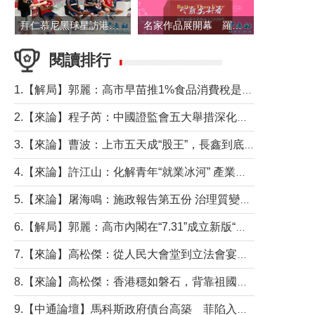
拜仁慕尼黑球星訪港 與球迷近距離互動
名家作品展開幕 羅淑佩出席並致辭
閱讀排行
1.【解局】郭麗：高市早苗推1%食品消費稅是主動作為還是被迫“飲鴆止渴”
2.【來論】程子芮：中國證監會五大舉措深化內地香港資本市場合作
3.【來論】曹波：上市五天成“股王”，長鑫到底做對什麼了？
4.【來論】許江山：化解青年“就業冰河” 產業升級與過渡支援須雙軌並行
5.【來論】屠海鳴：施政報告第五份 治理質變脈絡清
6.【解局】郭麗：高市內閣在“7.31”成立新版“特高課”意欲何為？
7.【來論】高松傑：從人民大會堂到立法會宴會廳——香港管治新範式的完整拼圖
8.【來論】高松傑：香港穩如磐石，背靠祖國才是真正的“終極護城河”
9.【中通論壇】馬科斯政府債台高築 菲陷入經濟困境與南海對抗惡循環？