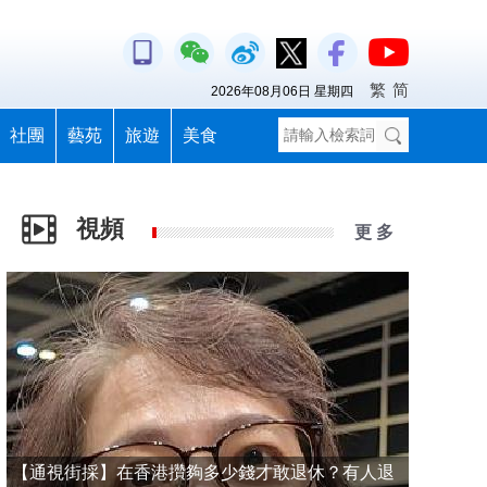
繁
简
2026年08月06日 星期四
社團
藝苑
旅遊
美食
視頻
更 多
【通視街採】在香港攢夠多少錢才敢退休？有人退