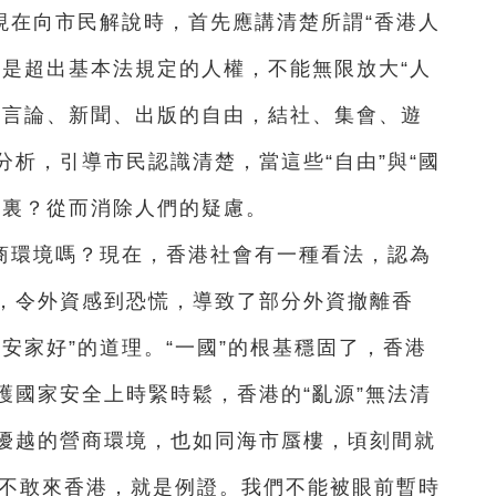
現在向市民解說時，首先應講清楚所謂“香港人
不是超出基本法規定的人權，不能無限放大“人
的言論、新聞、出版的自由，結社、集會、遊
析，引導市民認識清楚，當這些“自由”與“國
哪裏？從而消除人們的疑慮。
營商環境嗎？現在，香港社會有一種看法，認為
，令外資感到恐慌，導致了部分外資撤離香
安家好”的道理。“一國”的根基穩固了，香港
護國家安全上時緊時鬆，香港的“亂源”無法清
優越的營商環境，也如同海市蜃樓，頃刻間就
資者不敢來香港，就是例證。我們不能被眼前暫時