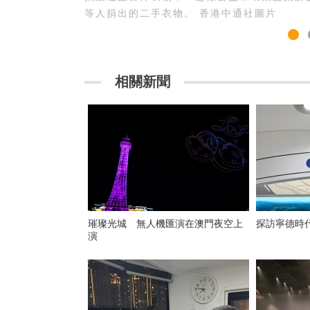
等人捐出的二手衣物。 香港中通社圖片
相關新聞
璀璨光城 無人機匯演在澳門夜空上
探訪寧德時
演