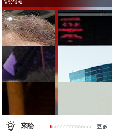
借殼還魂
來論
更 多