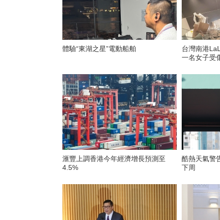
體驗“東湖之星”電動船舶
台灣南港La
一名女子受
滙豐上調香港今年經濟增長預測至
酷熱天氣警
4.5%
下周