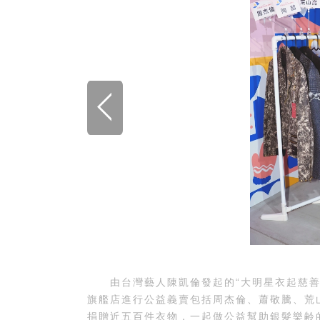
由台灣藝人陳凱倫發起的“大明星衣起慈善義賣”
旗艦店進行公益義賣包括周杰倫、蕭敬騰、荒
捐贈近五百件衣物，一起做公益幫助銀髮樂齢