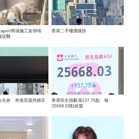
Laport商場施工架倒塌
香港二手樓價微跌
傷送醫
告生效 本港高溫持續至
香港恒生指數漲137.75點 報
25668.03點收盤