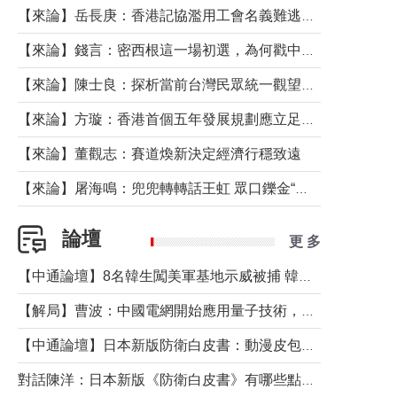
【來論】岳長庚：香港記協濫用工會名義難逃法律制裁
【來論】錢言：密西根這一場初選，為何戳中了兩黨最痛的神經？
【來論】陳士良：探析當前台灣民眾統一觀望心態的深層成因
【來論】方璇：香港首個五年發展規劃應立足民生務實前行
【來論】董觀志：賽道煥新決定經濟行穩致遠
【來論】屠海鳴：兜兜轉轉話王虹 眾口鑠金“一邊倒”
論壇
更 多
【中通論壇】8名韓生闖美軍基地示威被捕 韓國年輕人反美情緒從何而來？
【解局】曹波：中國電網開始應用量子技術，以後會不再停電嗎？
【中通論壇】日本新版防衛白皮書：動漫皮包藏不住軍國野心
對話陳洋：日本新版《防衛白皮書》有哪些點值得警惕？