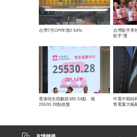
台灣7月CPI年增2.54%
台灣歌手李翊
歌手”獎
香港恒生指數跌385.54點 報
中電中期純利
25530.28點收盤
售電量大幅
友情鏈接