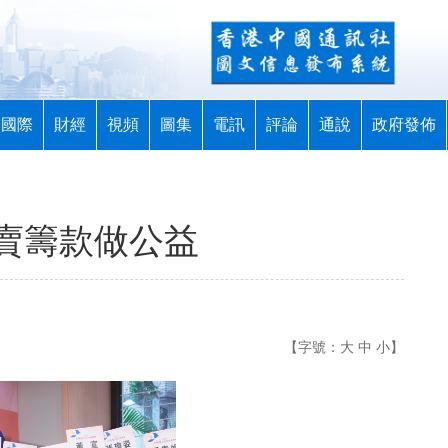
國際
財經
視頻
圖集
電訊
評論
通說
政府發佈
賣籌款做公益
【字號：
大
中
小
】