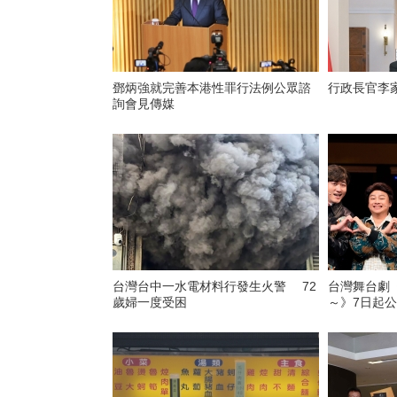
鄧炳強就完善本港性罪行法例公眾諮
行政長官李
詢會見傳媒
台灣台中一水電材料行發生火警 72
台灣舞台劇
歲婦一度受困
～》7日起