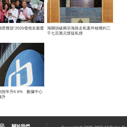
君獲頒“2026發燒友最愛
海關偵破兩宗海路走私案件檢獲約三
千七百萬元懷疑私煙
按年升6.6% 數據中心
飆升
關於我們