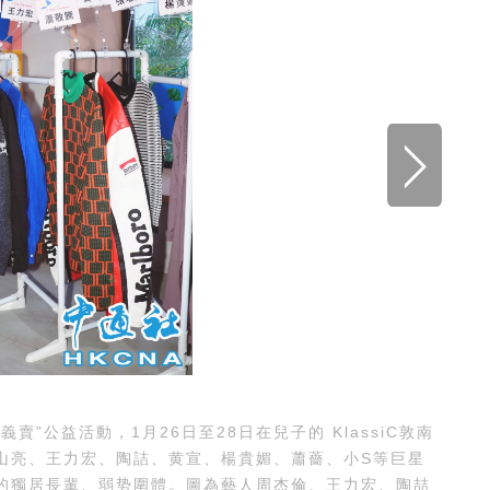
公益活動，1月26日至28日在兒子的 KlassiC敦南
山亮、王力宏、陶詰、黄宣、楊貴媚、蕭薔、小S等巨星
的獨居長輩、弱势圍體。圖為藝人周杰倫、王力宏、陶喆