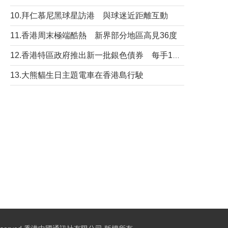
10.拜仁慕尼黑球星訪港 與球迷近距離互動
11.香港周末極端酷熱 新界部分地區高見36度
12.香港特區政府推出新一批銀色債券 每手1萬元保底息4.25厘
13.大熊貓生日主題電車在香港島行駛