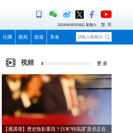
繁
简
2026年08月08日 星期六
社團
藝苑
旅遊
美食
視頻
更 多
【通講壇】歷史陰影重現？日本“特高課”是否正在