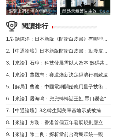
滙豐上調香港今年經濟增長預測至4.5%
酷熱天氣警告生效 本港高溫持續至下周
閱讀排行
1.對話陳洋：日本新版《防衛白皮書》有哪些點值得警惕？
2.【中通論壇】日本新版防衛白皮書：動漫皮包藏不住軍國野心
3.【來論】石琤：科技發展需以人為本 數碼共融不應讓長者放棄傳統生活方式
4.【來論】董觀志：賽道煥新決定經濟行穩致遠
5.【解局】曹波：中國電網開始應用量子技術，以後會不再停電嗎？
6.【來論】屠海鳴：兜兜轉轉話王虹 眾口鑠金“一邊倒”
7.【中通論壇】8名韓生闖美軍基地示威被捕 韓國年輕人反美情緒從何而來？
8.【來論】方璇：香港首個五年發展規劃應立足民生務實前行
9.【來論】陳士良：探析當前台灣民眾統一觀望心態的深層成因