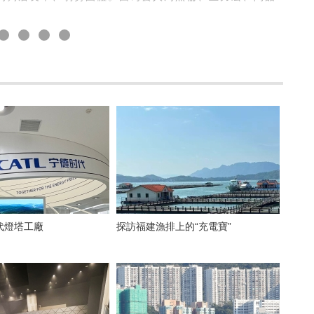
代燈塔工廠
探訪福建漁排上的“充電寶”