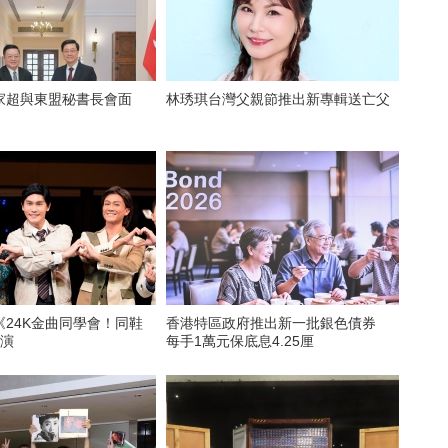
家超與東盟秘書長會面
林琇琪台灣父親節推出新專輯送亡父
《24K金曲同學會！同鞋
香港特區政府推出新一批銀色債券
公演
每手1萬元保底息4.25厘