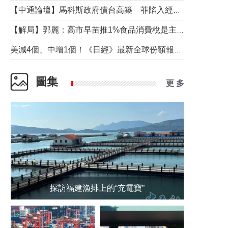
【中通論壇】馬科斯政府債台高築 菲陷入經濟困境與南海對抗惡循環？
【解局】郭麗：高市早苗推1%食品消費稅是主動作為還是被迫“飲鴆止渴”
美減4個、中增1個！《日經》最新全球份額報告透露了什麼？
圖集
更 多
探訪福建漁排上的“充電寶”