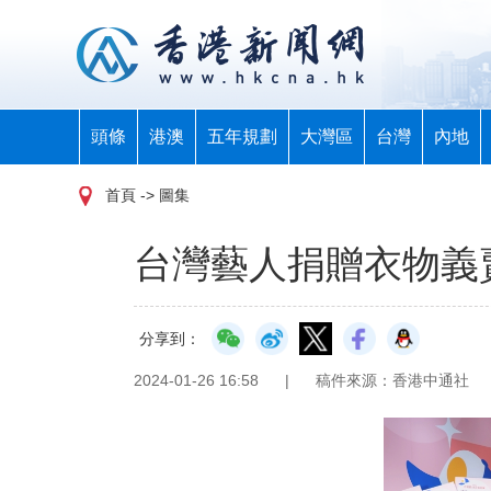
頭條
港澳
五年規劃
大灣區
台灣
內地
首頁
-> 圖集
台灣藝人捐贈衣物義
分享到：
2024-01-26 16:58
|
稿件來源：香港中通社