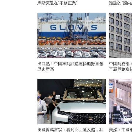
馬斯克還在“不務正業”
護誰的“國內
出口熱！中國車商訂購運輸船數量創
中國商務部
歷史新高
平競爭創造
美國億萬富翁：看到比亞迪反超，我
美媒：中國