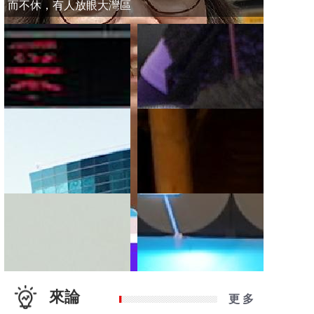
而不休，有人放眼大灣區
來論
更 多