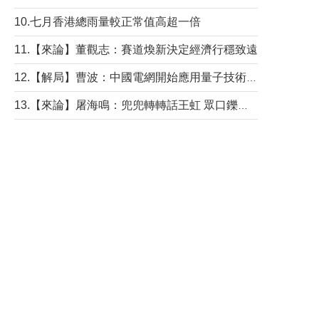
10.七月香港總雨量較正常值高超一倍
11.【來論】董觀志：賽道煥新決定經濟行穩致遠
12.【解局】曹波：中國電網開始應用量子技術，以後會不再停電嗎？
13.【來論】屠海鳴：兜兜轉轉話王虹 眾口鑠金“一邊倒”