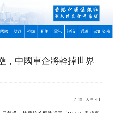
國際
財經
視頻
圖集
電訊
評論
通說
政府發佈
壘，中國車企將幹掉世界
【字號：
大
中
小
】