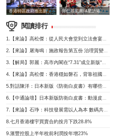
香港特區政府推出新一批銀色債券 每手1萬元保底息4.25厘
拜仁慕尼黑球星訪港 與球迷近距離互動
閱讀排行
1.【來論】高松傑：從人民大會堂到立法會宴會廳——香港管治新範式的完整拼圖
2.【來論】屠海鳴：施政報告第五份 治理質變脈絡清
3.【解局】郭麗：高市內閣在“7.31”成立新版“特高課”意欲何為？
4.【來論】高松傑：香港穩如磐石，背靠祖國才是真正的“終極護城河”
5.對話陳洋：日本新版《防衛白皮書》有哪些點值得警惕？
6.【中通論壇】日本新版防衛白皮書：動漫皮包藏不住軍國野心
7.【來論】石琤：科技發展需以人為本 數碼共融不應讓長者放棄傳統生活方式
8.七月香港樓宇買賣合約按月下跌28.8%
9.滙豐控股上半年稅前利潤按年增23%