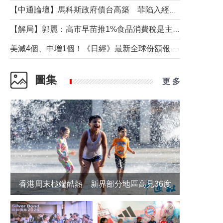
【中通論壇】馬科斯政府債台高築 菲陷入經濟困境與南海對抗惡循環？
【解局】郭麗：高市早苗推1%食品消費稅是主動作為還是被迫“飲鴆止渴”
美減4個、中增1個！《日經》最新全球份額報告透露了什麼？
圖集
更 多
香港周末極端酷熱 新界部分地區高見36度