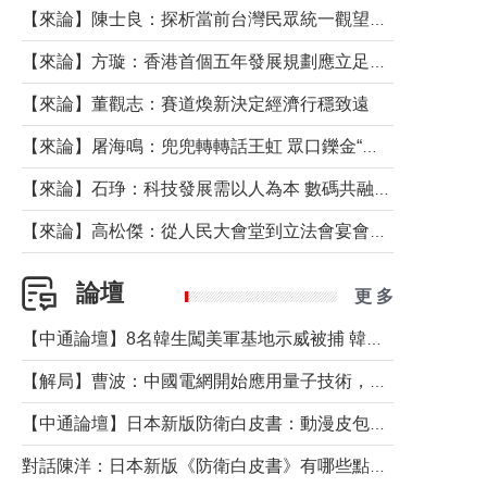
【來論】陳士良：探析當前台灣民眾統一觀望心態的深層成因
【來論】方璇：香港首個五年發展規劃應立足民生務實前行
【來論】董觀志：賽道煥新決定經濟行穩致遠
【來論】屠海鳴：兜兜轉轉話王虹 眾口鑠金“一邊倒”
【來論】石琤：科技發展需以人為本 數碼共融不應讓長者放棄傳統生活方式
【來論】高松傑：從人民大會堂到立法會宴會廳——香港管治新範式的完整拼圖
論壇
更 多
【中通論壇】8名韓生闖美軍基地示威被捕 韓國年輕人反美情緒從何而來？
【解局】曹波：中國電網開始應用量子技術，以後會不再停電嗎？
【中通論壇】日本新版防衛白皮書：動漫皮包藏不住軍國野心
對話陳洋：日本新版《防衛白皮書》有哪些點值得警惕？