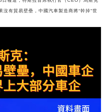
5日報道，特斯拉首席執行官（CEO）馬斯克
果沒有貿易壁壘，中國汽車製造商將“幹掉”世