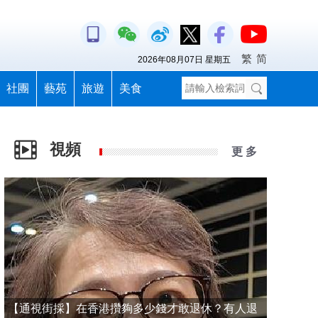
繁
简
2026年08月07日 星期五
社團
藝苑
旅遊
美食
視頻
更 多
【通視街採】在香港攢夠多少錢才敢退休？有人退