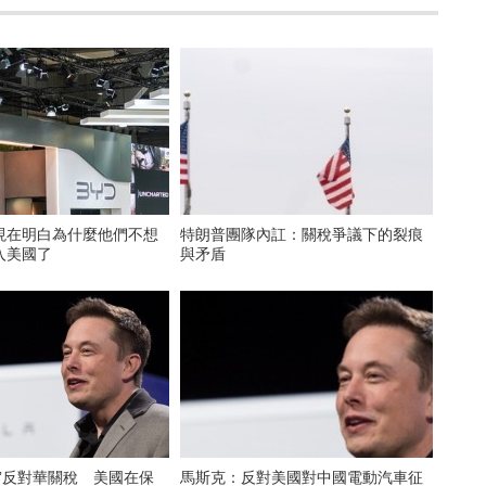
現在明白為什麼他們不想
特朗普團隊內訌：關稅爭議下的裂痕
入美國了
與矛盾
”反對華關稅 美國在保
馬斯克：反對美國對中國電動汽車征