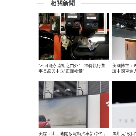
相關新聞
“不可能永遠拒之門外”，福特執行董
美國博主：
事長籲與中企“正面較量”
讓中國車進
美媒：比亞迪開啟電動汽車新時代，
馬斯克“改口