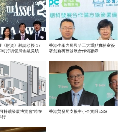
《財資》雜誌頒授 17
香港生產力局與哈工大重點實驗室簽
和可持續發展金融獎項
署創新科技發展合作備忘錄
G可持續發展博覽會“將在
香港貿發局支援中小企實踐ESG
舉行