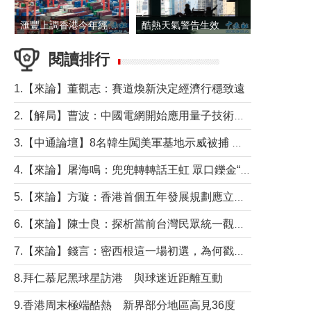
滙豐上調香港今年經濟增長預測至4.5%
酷熱天氣警告生效 本港高溫持續至下周
閱讀排行
1.【來論】董觀志：賽道煥新決定經濟行穩致遠
2.【解局】曹波：中國電網開始應用量子技術，以後會不再停電嗎？
3.【中通論壇】8名韓生闖美軍基地示威被捕 韓國年輕人反美情緒從何而來？
4.【來論】屠海鳴：兜兜轉轉話王虹 眾口鑠金“一邊倒”
5.【來論】方璇：香港首個五年發展規劃應立足民生務實前行
6.【來論】陳士良：探析當前台灣民眾統一觀望心態的深層成因
7.【來論】錢言：密西根這一場初選，為何戳中了兩黨最痛的神經？
8.拜仁慕尼黑球星訪港 與球迷近距離互動
9.香港周末極端酷熱 新界部分地區高見36度