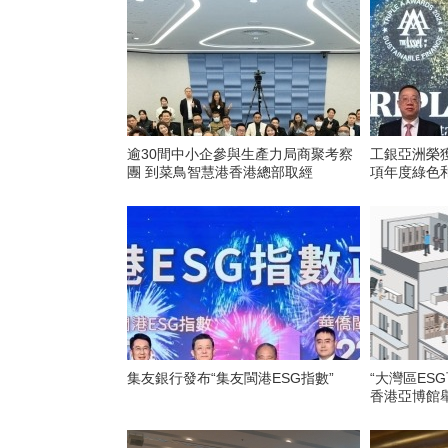
逾30間中小企參與生產力局商聚考察
工銀亞洲榮獲
團 到菜鳥智慧港香港總部取經
項年度綠色
集友銀行發布“集友閩港ESG指數”
“大灣區ES
香港亞博館