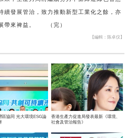
持續發展管治，致力推動新型工業化之餘，亦
發展帶來裨益。 （完）
【編輯：陈卓仪】
區協同 光大環境ESG論
香港生產力促進局發表最新《環境、
辦
社會及管治報告》