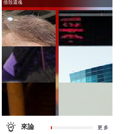
借殼還魂
來論
更 多