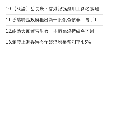
10.【來論】岳長庚：香港記協濫用工會名義難逃法律制裁
11.香港特區政府推出新一批銀色債券 每手1萬元保底息4.25厘
12.酷熱天氣警告生效 本港高溫持續至下周
13.滙豐上調香港今年經濟增長預測至4.5%