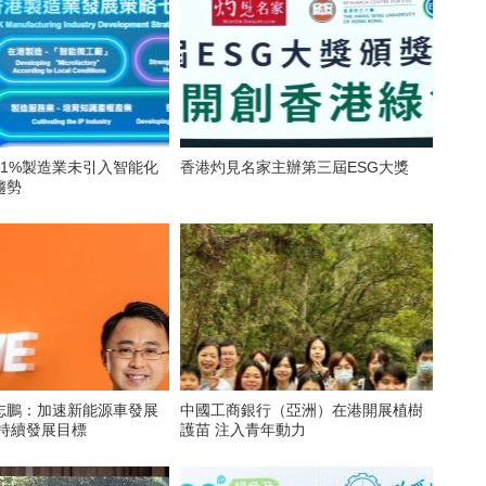
81%製造業未引入智能化
香港灼見名家主辦第三屆ESG大獎
趨勢
志鵬：加速新能源車發展
中國工商銀行（亞洲）在港開展植樹
可持續發展目標
護苗 注入青年動力