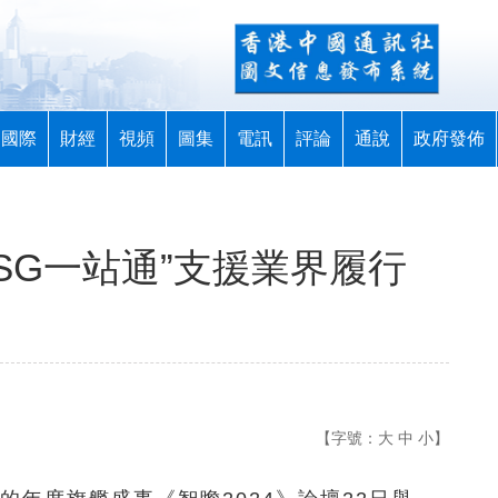
國際
財經
視頻
圖集
電訊
評論
通說
政府發佈
SG一站通”支援業界履行
【字號：
大
中
小
】