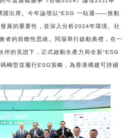
的年度旗艦盛事《智瞻2024》論壇22日舉
踴躍出席。今年論壇以“ESG 一站通——推動
發展的重要性，並深入分析2024年環境、社
與會者的前瞻性思維。同場舉行啟動典禮，在一
伙伴的見證下，正式啟動生產力局全新“ESG
數碼轉型並履行ESG策略，為香港構建可持續