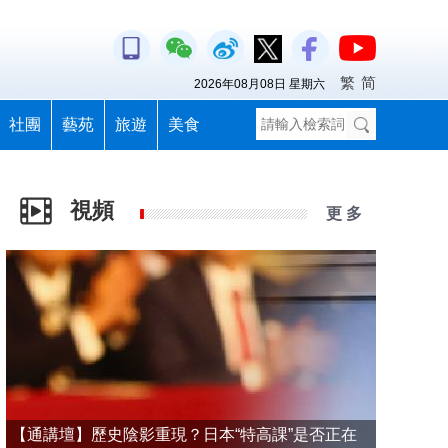
繁
简
2026年08月08日 星期六
社團
藝苑
旅遊
美食
視頻
更 多
【通講壇】歷史陰影重現？日本“特高課”是否正在