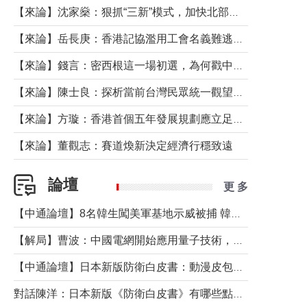
【來論】沈家燊：狠抓“三新”模式，加快北部都會區建設
【來論】岳長庚：香港記協濫用工會名義難逃法律制裁
【來論】錢言：密西根這一場初選，為何戳中了兩黨最痛的神經？
【來論】陳士良：探析當前台灣民眾統一觀望心態的深層成因
【來論】方璇：香港首個五年發展規劃應立足民生務實前行
【來論】董觀志：賽道煥新決定經濟行穩致遠
論壇
更 多
【中通論壇】8名韓生闖美軍基地示威被捕 韓國年輕人反美情緒從何而來？
【解局】曹波：中國電網開始應用量子技術，以後會不再停電嗎？
【中通論壇】日本新版防衛白皮書：動漫皮包藏不住軍國野心
對話陳洋：日本新版《防衛白皮書》有哪些點值得警惕？