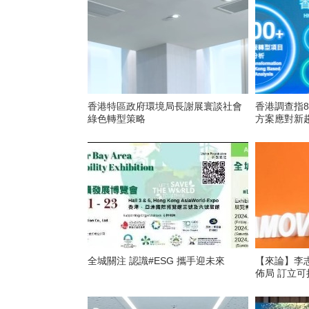
香港特區政府環境局長謝展寰談社會
香港調查指
綠色轉型策略
方案應對新
全城關注 認識#ESG 攜手迎未來
【來論】李
佈局 訂立