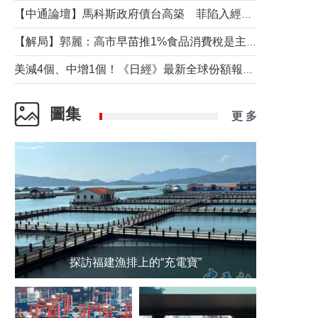
【中通論壇】馬科斯政府債台高築 菲陷入經濟困境與南海對抗惡循環？
【解局】郭麗：高市早苗推1%食品消費稅是主動作為還是被迫“飲鴆止渴”
美減4個、中增1個！《日經》最新全球份額報告透露了什麼？
圖集
更 多
探訪福建漁排上的“充電寶”