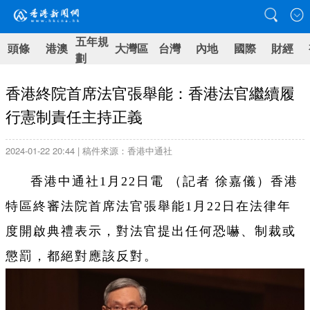
五年規
頭條
港澳
大灣區
台灣
內地
國際
財經
劃
香港終院首席法官張舉能：香港法官繼續履
行憲制責任主持正義
2024-01-22 20:44 | 稿件來源：香港中通社
香港中通社1月22日電 （記者 徐嘉儀）香港
特區終審法院首席法官張舉能1月22日在法律年
度開啟典禮表示，對法官提出任何恐嚇、制裁或
懲罰，都絕對應該反對。