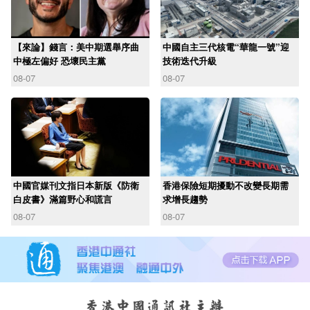
【來論】錢言：美中期選舉序曲
中國自主三代核電“華龍一號”迎
中極左偏好 恐壞民主黨
技術迭代升級
08-07
08-07
中國官媒刊文指日本新版《防衛
香港保險短期擾動不改變長期需
白皮書》滿篇野心和謊言
求增長趨勢
08-07
08-07