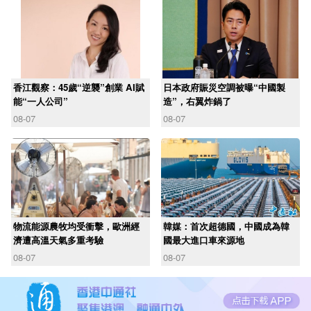
香江觀察：45歲“逆襲”創業 AI賦
日本政府賑災空調被曝“中國製
能“一人公司”
造”，右翼炸鍋了
08-07
08-07
物流能源農牧均受衝擊，歐洲經
韓媒：首次超德國，中國成為韓
濟遭高溫天氣多重考驗
國最大進口車來源地
08-07
08-07