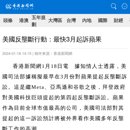
五年規
頭條
港澳
大灣區
台灣
內地
國際
財經
劃
美國反壟斷行動：最快3月起訴蘋果
2024-01-18 14:15 | 稿件來源：香港新聞網
香港新聞網1月18日電 據知情人士透露，美
國司法部據稱擬最早在3月份對蘋果提起反壟斷訴
訟。這是繼Meta、亞馬遜和谷歌之後，拜登政府
對美國科技巨頭提起的第四起反壟斷訴訟。蘋果
作為目前全球市值最高的公司，美國司法部對其
提起的這一訴訟預計將被外界看作美國多年反壟
斷工作的高潮。