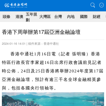
五年規
頭條
港澳
大灣區
台灣
內地
國際
財經
劃
香港下周舉辦第17屆亞洲金融論壇
2024-01-16 14:01 | 稿件來源：香港中通社
香港中通社1月16日電（記者 張明臻）香港
特區行政長官李家超16日出席行政會議前見記者
時公佈，24日及25日香港將舉辦2024年度第17屆
亞洲金融論壇，預計有逾三千名全球金融精英參
與，包括各國央行領袖等。