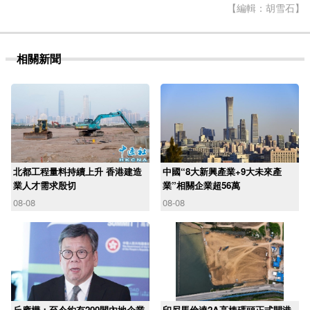
【編輯：胡雪石】
相關新聞
北都工程量料持續上升 香港建造
中國“8大新興產業+9大未來產
業人才需求殷切
業”相關企業超56萬
08-08
08-08
丘應樺：至今約有200間內地企業
印尼馬倫達2A高樁碼頭正式開港