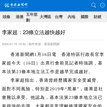
五年規
頭條
港澳
大灣區
台灣
內地
國際
財經
劃
李家超：23條立法越快越好
2024-01-16 10:52 | 稿件來源：香港新聞網
香港新聞網1月16日電 香港特區行政長官李
家超今天（16日）出席行會前見記者時強調，基
本法第23條本地立法工作是越早完成越好。
李家超指出，香港曾經歷國家安全受威脅、
面對不同風險，特別是2019年“黑暴”，後果是社
會難以承受。他認為，基本法第23條本地立法已
有很強的共識，大家都非常理解維護國家安全的