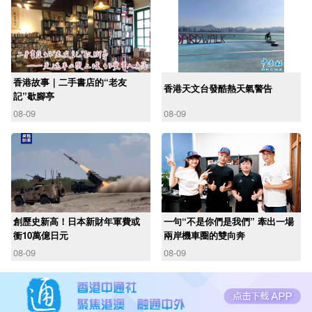
香港故事｜二手書店的“老友
香港天文台發酷熱天氣警告
記”歇腳亭
08-09
08-09
創歷史新高！日本新財年軍費或
一句“不是你們是我們” 牽出一場
衝10萬億日元
兩岸機車圈的雙向奔
08-09
08-09