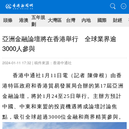
五年規
頭條
港澳
大灣區
台灣
內地
國際
財經
劃
亞洲金融論壇將在香港舉行 全球業界逾
3000人參與
2024-01-11 17:32 | 稿件來源：香港中通社
香港中通社1月11日電（記者 陳偉根）由香
港特區政府和香港貿易發展局合辦的第17屆亞洲
金融論壇，將於1月24至25日舉行。主辦方預計
中國、中東和東盟的投資機遇將成論壇討論焦
點，吸引全球超過3000位金融和商界精英參與。