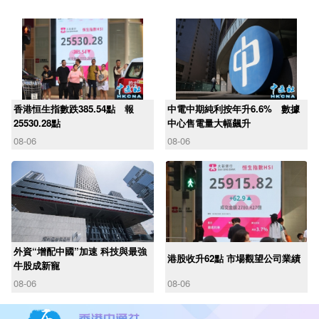
香港恒生指數跌385.54點 報
中電中期純利按年升6.6% 數據
25530.28點
中心售電量大幅飆升
08-06
08-06
外資“增配中國”加速 科技與最強
港股收升62點 市場觀望公司業績
牛股成新寵
08-06
08-06