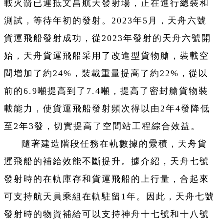
載火箭已運抵文昌航天發射場，正在進行總裝和
測試，等待年初的發射。2023年5月，天舟六號
貨運飛船發射成功，從2023年發射的天舟六號開
始，天舟貨運飛船采用了改進型貨物艙，裝載空
間增加了約24%，裝載重量提高了約22%，從以
前的6.9噸提高到了7.4噸，提高了密封艙貨物裝
載能力，使貨運飛船發射頻次得以由2年4發降低
至2年3發，切實提高了空間站工程綜合效益。
隨著建造階段任務在軌數據的纍積，天舟貨
運飛船的補給效能不斷提升。據介紹，天舟七號
發射時的在軌庫存和貨運飛船的上行量，合起來
可支持航天員乘組在軌駐留1年。因此，天舟七號
發射時的物資補給可以支持神舟十七號和十八號