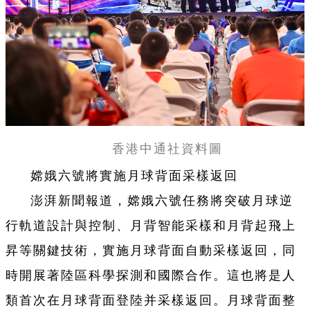
香港中通社資料圖
嫦娥六號將實施月球背面采樣返回
澎湃新聞報道，嫦娥六號任務將突破月球逆
行軌道設計與控制、月背智能采樣和月背起飛上
昇等關鍵技術，實施月球背面自動采樣返回，同
時開展著陸區科學探測和國際合作。這也將是人
類首次在月球背面登陸并采樣返回。月球背面整