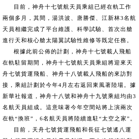
目前，神舟十七號航天員乘組已經在軌工作
兩個多月，其間，湯洪波、唐勝傑、江新林3名航
天員相繼完成了平台維護、科學試驗、首次出艙
進行天和核心艙太陽翼試驗性維修等既定任務。
根據此前公佈的計劃，神舟十七號載人飛船
在軌駐留期間，神舟十七號航天員乘組將迎來天
舟七號貨運飛船、神舟十八號載人飛船的來訪對
接，乘組計劃於今年4月左右返回東風著陸場。據
新華社報道，神舟十八號和神舟十九號乘組均由3
名航天員組成。這意味著今年空間站將上演兩次
在軌“換班”，6名航天員將陸續進駐“太空之家”。
目前，天舟七號貨運飛船和長征七號遙八運