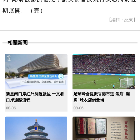
期展開。（完）
【編輯：紀東】
相關新聞
新皇崗口岸紅外測溫就位 一文看
足球峰會提振香港市道 酒店“滿
口岸通關流程
房”球衣店銷量增
08-06
08-06