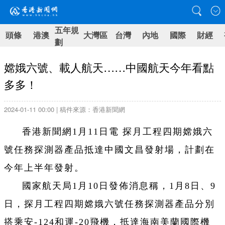
五年規
頭條
港澳
大灣區
台灣
內地
國際
財經
劃
嫦娥六號、載人航天……中國航天今年看點
多多！
2024-01-11 00:00 | 稿件來源：香港新聞網
香港新聞網1月11日電 探月工程四期嫦娥六
號任務探測器產品抵達中國文昌發射場，計劃在
今年上半年發射。
國家航天局1月10日發佈消息稱，1月8日、9
日，探月工程四期嫦娥六號任務探測器產品分別
搭乘安-124和運-20飛機，抵達海南美蘭國際機