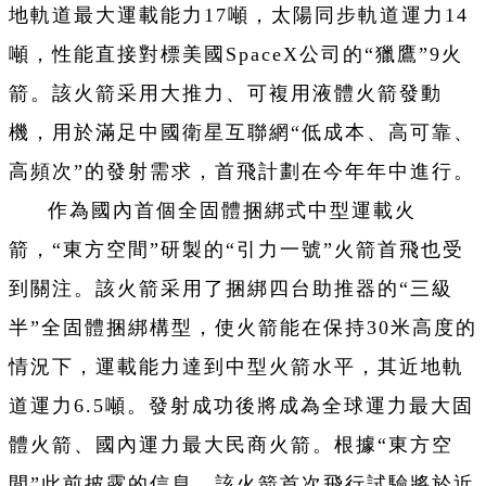
地軌道最大運載能力17噸，太陽同步軌道運力14
噸，性能直接對標美國SpaceX公司的“獵鷹”9火
箭。該火箭采用大推力、可複用液體火箭發動
機，用於滿足中國衛星互聯網“低成本、高可靠、
高頻次”的發射需求，首飛計劃在今年年中進行。
作為國內首個全固體捆綁式中型運載火
箭，“東方空間”研製的“引力一號”火箭首飛也受
到關注。該火箭采用了捆綁四台助推器的“三級
半”全固體捆綁構型，使火箭能在保持30米高度的
情況下，運載能力達到中型火箭水平，其近地軌
道運力6.5噸。發射成功後將成為全球運力最大固
體火箭、國內運力最大民商火箭。根據“東方空
間”此前披露的信息，該火箭首次飛行試驗將於近