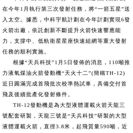
在今年1月執行第三次發射任務，將“一箭五星”送
入太空。據悉，中科宇航計劃在今年計劃實現6發
火箭出廠，依託創新不斷提升火箭快速響應能
力，支撐中、低軌衛星星座快速組網等重大發射
任務的順利實施。
根據“天兵科技”1月5日發佈的消息，110噸推
力液氧煤油火箭發動機“天火十二”(簡稱TH-12)
近日圓滿完成首飛批次校準熱試車，具備交付首
飛及後續批產化發射條件。
TH-12發動機是為大型液體運載火箭天龍三
號配套研製，天龍三號是“天兵科技”研製的大型
液體運載火箭，直徑3.8米，起飛質量590噸，近