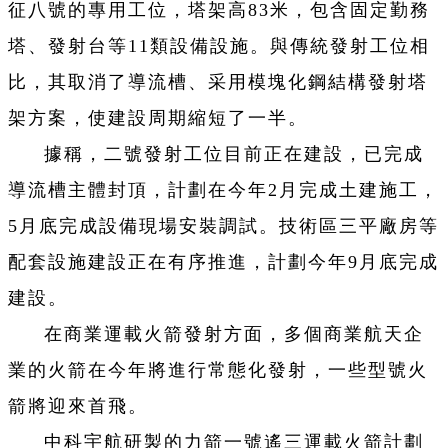
征八號的專用工位，塔架高83米，包含固定勤務
塔、發射台等11類設備設施。與傳統發射工位相
比，其取消了導流槽、采用模塊化鋼結構發射塔
架方案，使建設周期縮短了一半。
據稱，二號發射工位目前正在建設，已完成
導流槽主體封頂，計劃在今年2月完成土建施工，
5月底完成設備現場安裝調試。技術區三平廠房等
配套設施建設正在有序推進，計劃今年9月底完成
建設。
在商業運載火箭發射方面，多個商業航天企
業的火箭在今年將進行常態化發射，一些型號火
箭將迎來首飛。
中科宇航研製的力箭一號遙三運載火箭計劃