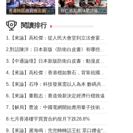
香港特區政府推出新一批銀色債券 每手1萬元保底息4.25厘
拜仁慕尼黑球星訪港 與球迷近距離互動
閱讀排行
1.【來論】高松傑：從人民大會堂到立法會宴會廳——香港管治新範式的完整拼圖
2.對話陳洋：日本新版《防衛白皮書》有哪些點值得警惕？
3.【中通論壇】日本新版防衛白皮書：動漫皮包藏不住軍國野心
4.【來論】高松傑：香港穩如磐石，背靠祖國才是真正的“終極護城河”
5.【來論】石琤：科技發展需以人為本 數碼共融不應讓長者放棄傳統生活方式
6.【來論】董觀志：賽道煥新決定經濟行穩致遠
7.【解局】曹波：中國電網開始應用量子技術，以後會不再停電嗎？
8.七月香港樓宇買賣合約按月下跌28.8%
9.【來論】屠海鳴：兜兜轉轉話王虹 眾口鑠金“一邊倒”