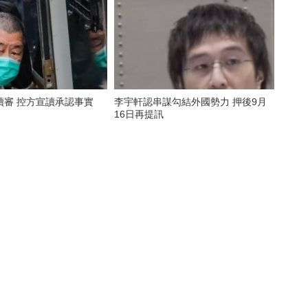
續審 控方宣讀承認事實
李宇軒認串謀勾結外國勢力 押後9月
16日再提訊