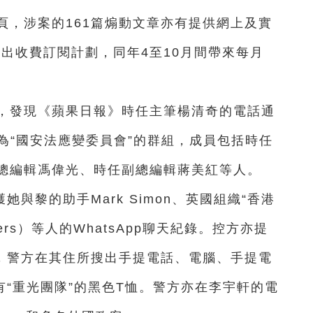
頁，涉案的161篇煽動文章亦有提供網上及實
推出收費訂閱計劃，同年4至10月間帶來每月
證時，發現《蘋果日報》時任主筆楊清奇的電話通
，有名為“國安法應變委員會”的群組，成員包括時任
總編輯馮偉光、時任副總編輯蔣美紅等人。
與黎的助手Mark Simon、英國組織“香港
gers）等人的WhatsApp聊天紀錄。控方亦提
後，警方在其住所搜出手提電話、電腦、手提電
有“重光團隊”的黑色T恤。警方亦在李宇軒的電