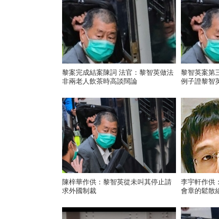
黎案完成結案陳詞 法官：黎智英做法
黎智英案第
非兩老人飲茶時高談闊論
例子證黎智
陳梓華作供：黎智英從未叫其停止請
李宇軒作供
求外國制裁
會章的鬆散