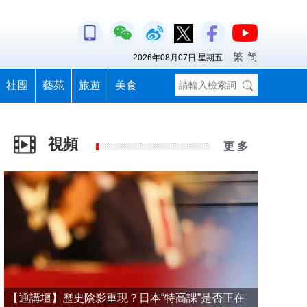
繁
简
2026年08月07日 星期五
社團
藝苑
旅遊
美食
視頻
更 多
【通講壇】歷史陰影重現？日本“特高課”是否正在