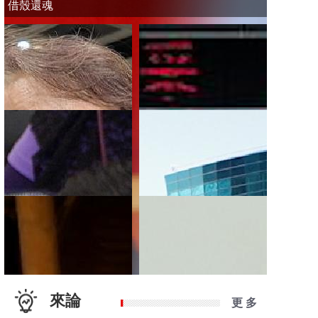
借殼還魂
來論
更 多