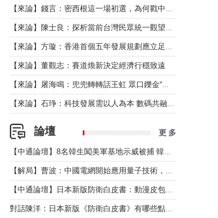
【來論】錢言：密西根這一場初選，為何戳中了兩黨最痛的神經？
【來論】陳士良：探析當前台灣民眾統一觀望心態的深層成因
【來論】方璇：香港首個五年發展規劃應立足民生務實前行
【來論】董觀志：賽道煥新決定經濟行穩致遠
【來論】屠海鳴：兜兜轉轉話王虹 眾口鑠金“一邊倒”
【來論】石琤：科技發展需以人為本 數碼共融不應讓長者放棄傳統生活方式
論壇
更 多
【中通論壇】8名韓生闖美軍基地示威被捕 韓國年輕人反美情緒從何而來？
【解局】曹波：中國電網開始應用量子技術，以後會不再停電嗎？
【中通論壇】日本新版防衛白皮書：動漫皮包藏不住軍國野心
對話陳洋：日本新版《防衛白皮書》有哪些點值得警惕？