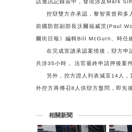
話通訊記錄當中，發現涉及Mark Si
控辯雙方亦承認，黎智英曾和多人有
前國防部副部長沃爾福威茨(Paul Wolf
爾街日報》編輯Bill McGurn、
在完成宣讀承認案情後，辯方申
共涉35小時 。法官最終申請押後案
另外，控方證人列表減至14人，
外控方再傳召8人供辯方盤問，即先
相關新聞