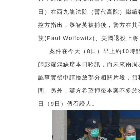
日）在西九龍法院（暫代高院）繼續
控方指出，黎智英被捕後，警方在其
茨(Paul Wolfowitz)、美國退役
案件在今天（8日）早上約10時
師彭耀鴻缺席本日聆訊，而未來兩周
認事實後申請播放部分相關片段，預料
間。另外，辯方希望押後本案不多於
日（9日）傳召證人。