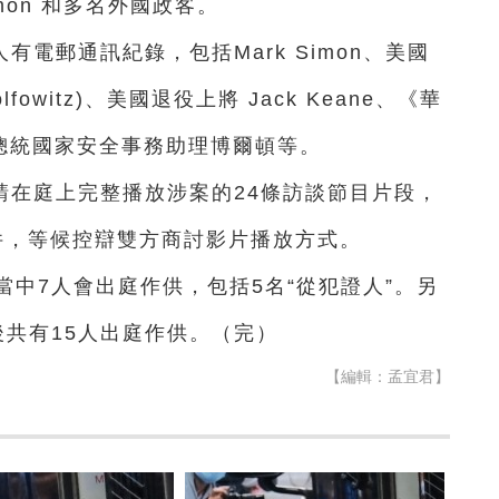
mon 和多名外國政客。
電郵通訊紀錄，包括Mark Simon、美國
owitz)、美國退役上將 Jack Keane、《華
時任總統國家安全事務助理博爾頓等。
請在庭上完整播放涉案的24條訪談節目片段，
件，等候控辯雙方商討影片播放方式。
當中7人會出庭作供，包括5名“從犯證人”。另
後共有15人出庭作供。（完）
【編輯：孟宜君】