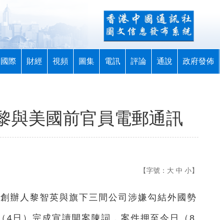
國際
財經
視頻
圖集
電訊
評論
通說
政府發佈
黎與美國前官員電郵通訊
【字號：
大
中
小
】
媒創辦人黎智英與旗下三間公司涉嫌勾結外國勢
（4日）完成宣讀開案陳詞，案件押至今日（8