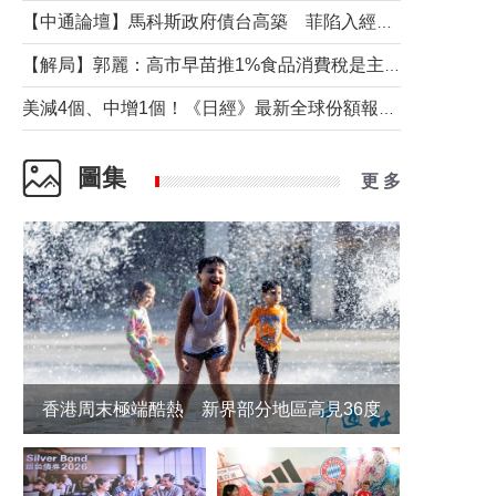
【中通論壇】馬科斯政府債台高築 菲陷入經濟困境與南海對抗惡循環？
【解局】郭麗：高市早苗推1%食品消費稅是主動作為還是被迫“飲鴆止渴”
美減4個、中增1個！《日經》最新全球份額報告透露了什麼？
圖集
更 多
香港周末極端酷熱 新界部分地區高見36度