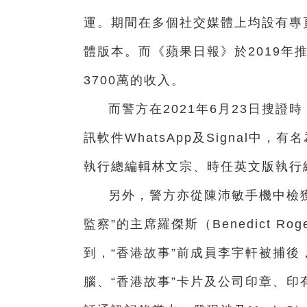
運。期間在多個社交媒體上均設有專
體版本。而《蘋果日報》於2019年
3700萬的收入。
而警方在2021年6月23日搜
訊軟件WhatsApp及Signal中
執行總編輯林文宗、時任英文版執行
另外，警方亦從陳沛敏手機中檢獲她
監察”的主席羅傑斯（Benedict Ro
到，“香港故事”前成員李宇軒被捕
腦、“香港故事”卡片及公司印章、印