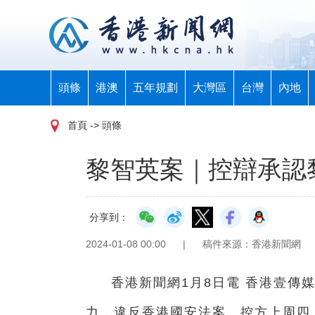
頭條
港澳
五年規劃
大灣區
台灣
內地
首頁
-> 頭條
黎智英案｜控辯承認
分享到：
2024-01-08 00:00
|
稿件來源：香港新聞網
香港新聞網1月8日電 香港壹傳
力，違反香港國安法案。控方上周四