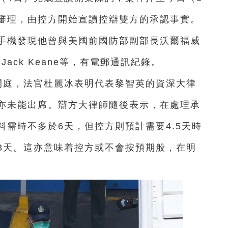
審理，由控方開始宣讀控辯雙方的承認事實。
手機發現他曾與美國前國防部副部長沃爾福威
上將 Jack Keane等，有電郵通訊紀錄。
開庭，法官杜麗冰表明代表黎智英的資深大律
亦未能出席。辯方大律師隨後表示，在處理承
需時不多於6天，但控方則預計需要4.5天時
3天。這亦意味着控方或不會按預期般，在明