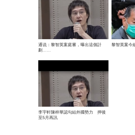
通说：黎智英案庭審，曝出這個計
黎智英案今
劃……
李宇軒陳梓華認勾結外國勢力 押後
至5月再訊