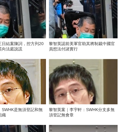
三日結案陳詞，控方列20
黎智英認前美軍官助其將制裁中國官
英向法庭說謊
員想法付諸實行
：SWHK是無須登記和無
黎智英案｜李宇軒：SWHK分支多無
組織
須登記無會章