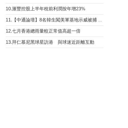
10.滙豐控股上半年稅前利潤按年增23%
11.【中通論壇】8名韓生闖美軍基地示威被捕 韓國年輕人反美情緒從何而來？
12.七月香港總雨量較正常值高超一倍
13.拜仁慕尼黑球星訪港 與球迷近距離互動