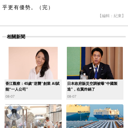
乎更有優勢。（完）
【編輯：紀東】
相關新聞
香江觀察：45歲“逆襲”創業 AI賦
日本政府賑災空調被曝“中國製
能“一人公司”
造”，右翼炸鍋了
08-07
08-07