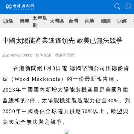
五年規
頭條
港澳
大灣區
台灣
內地
國際
財經
劃
中國太陽能產業遙遙領先 歐美已無法競爭
2024-01-08 00:00 | 稿件來源：香港新聞網
香港新聞網1月8日電 德國諮詢公司伍德麥肯
茲（Wood Mackenzie）的一份最新報告稱，
2023年中國國內新增太陽能裝機容量是美國和歐
盟總和的2倍，太陽能機組製造能力佔全80%。到
2050年中國將佔全球電力供應50%以上，歐盟與
美國完全無法與之競爭。