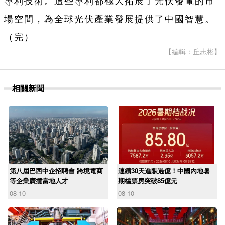
專利技術。這些專利都極大拓展了光伏發電的市
場空間，為全球光伏產業發展提供了中國智慧。
（完）
【編輯：丘志彬】
相關新聞
第八屆巴西中企招聘會 跨境電商
連續30天進賬過億！中國內地暑
等企業廣攬當地人才
期檔票房突破85億元
08-10
08-10