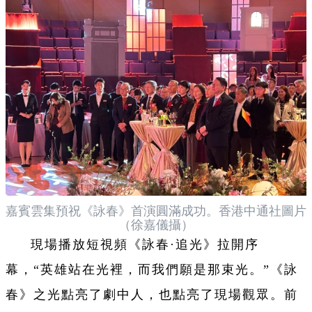
嘉賓雲集預祝《詠春》首演圓滿成功。香港中通社圖片
（徐嘉儀攝）
現場播放短視頻《詠春·追光》拉開序
幕，“英雄站在光裡，而我們願是那束光。”《詠
春》之光點亮了劇中人，也點亮了現場觀眾。前