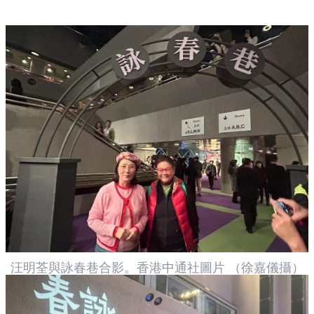
汪明荃與詠春巷合影。香港中通社圖片 （徐嘉儀攝）