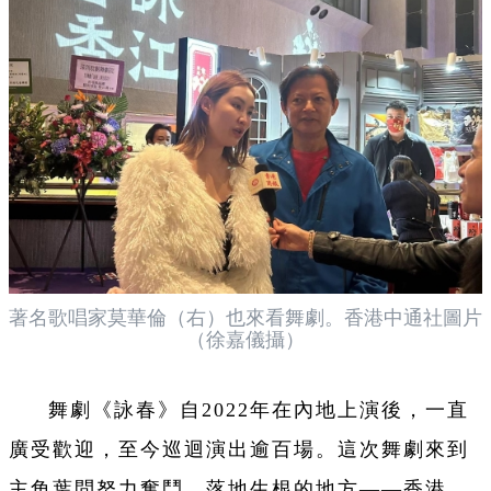
著名歌唱家莫華倫（右）也來看舞劇。
香港中通社圖片
（徐嘉儀攝）
舞劇《詠春》自2022年在內地上演後，一直
廣受歡迎，至今巡迴演出逾百場。這次舞劇來到
主角葉問努力奮鬥、落地生根的地方——香港，