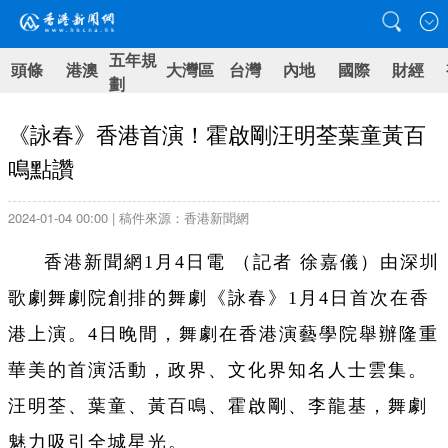
五年規
頭條
港澳
大灣區
台灣
內地
國際
財經
劃
《詠春》香港首演！霍啟剛汪明荃葉童黃百
鳴點讚
2024-01-04 00:00 | 稿件來源：香港新聞網
香港新聞網1月4日電 （記者 徐嘉儀）由深圳
歌劇舞劇院創排的舞劇《詠春》1月4日首次在香
港上演。4日晚間，舞劇在香港演藝學院舉辦隆重
華美的首演活動，政界、文化界知名人士雲集。
汪明荃、葉童、黃百鳴、霍啟剛、李龍基，舞劇
魅力吸引全城星光。