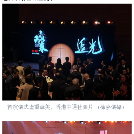
首演儀式隆重華美。香港中通社圖片 （徐嘉儀攝）