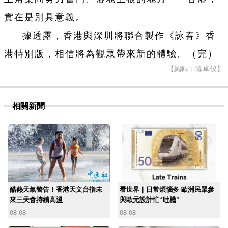
實在是別具意義。
據透露，香港與深圳將聯合製作《詠春》香
港特別版，相信將為觀眾帶來新的體驗。
（完）
【編輯：陈卓仪】
相關新聞
酷熱天氣警告！香港天文台指未
看世界｜日常煩惱多 歐洲民眾參
來三天會持續高溫
與歐元設計忙“吐槽”
08-08
08-08