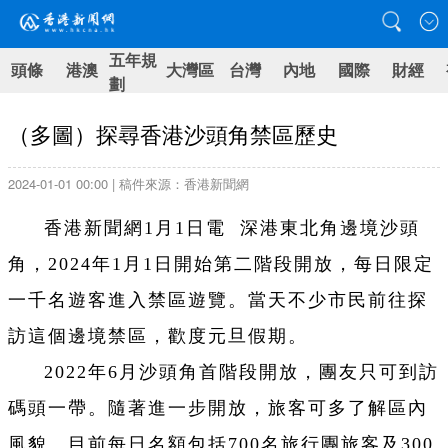
五年規
頭條
港澳
大灣區
台灣
內地
國際
財經
劃
（多圖）探尋香港沙頭角禁區歷史
2024-01-01 00:00 | 稿件來源：香港新聞網
香港新聞網1月1日電 深港東北角邊境沙頭
角，2024年1月1日開始第二階段開放，每日限定
一千名遊客進入禁區遊覽。當天不少市民前往探
訪這個邊境禁區，歡度元旦假期。
2022年6月沙頭角首階段開放，團友只可到訪
碼頭一帶。隨著進一步開放，旅客可多了解區內
風貌。目前每日名額包括700名旅行團旅客及300