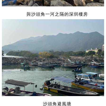
與沙頭角一河之隔的深圳樓房
沙頭角避風塘