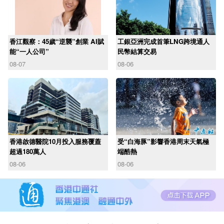
香江觀察：45歲“逆襲”創業 AI賦
工銀亞洲完成首筆LNG跨境通人
能“一人公司”
民幣結算交易
08-07
08-06
香港啟德醫院10月投入服務覆蓋
受“白海豚”影響香港周末天氣極
超過180萬人
端酷熱
08-06
08-06