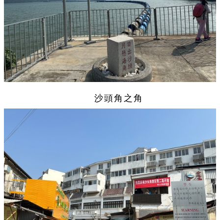
沙頭角之角