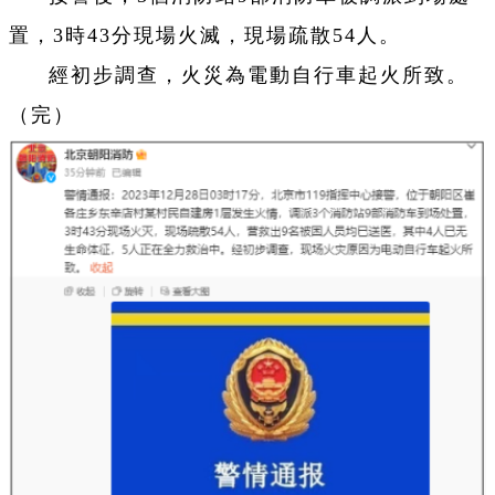
置，3時43分現場火滅，現場疏散54人。
經初步調查，火災為電動自行車起火所致。
（完）