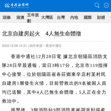
五年規
頭條
港澳
大灣區
台灣
內地
國際
財經
劃
北京自建房起火 4人無生命體徵
2023-12-28 10:31 | 稿件來源：香港中通社
香港中通社12月28日電 據北京朝陽區消防支
隊28日早晨通報，當日3時17分，北京市119指揮
中心接警，位於朝陽區崔各莊鄉東辛店村某村民
自建房1層發生火情，目前營救出的9名被困人員
均已送醫，其中4人已無生命體徵，5人正在全力
救治中。
接警後，3個消防站9部消防車被調派到場處