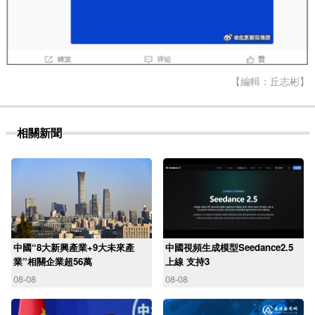
【編輯：丘志彬】
相關新聞
中國“8大新興產業+9大未來產
中國視頻生成模型Seedance2.5
業”相關企業超56萬
上線 支持3
08-08
08-08