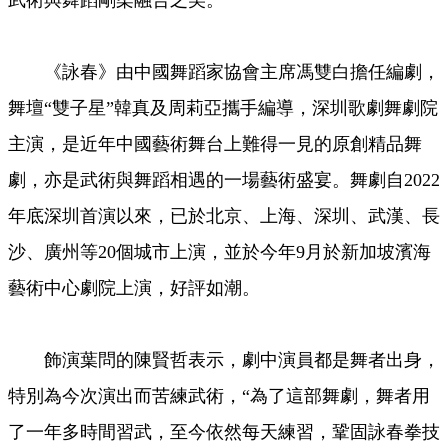
武術與舞蹈剛柔融合之美。
《詠春》由中國舞蹈家協會主席馮雙白擔任編劇，
舞壇“雙子星”韓真及周莉亞攜手編導，深圳歌劇舞劇院
主演，是近年中國藝術舞台上難得一見的原創精品舞
劇，亦是武術與舞蹈相遇的一場藝術盛宴。舞劇自2022
年底深圳首演以來，已於北京、上海、深圳、武漢、長
沙、廣州等20個城市上演，並於今年9月於新加坡濱海
藝術中心劇院上演，好評如潮。
飾演葉問的陳賢哲表示，劇中演員都是舞者出身，
特別為今次演出而苦練武術，“為了這部舞劇，舞者用
了一年多時間習武，至今依然每天練習，鞏固詠春拳技