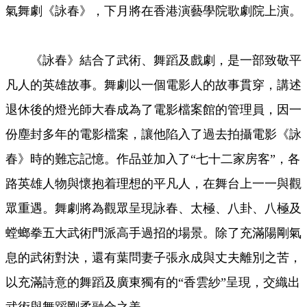
氣舞劇《詠春》，下月將在香港演藝學院歌劇院上演。
《詠春》結合了武術、舞蹈及戲劇，是一部致敬平
凡人的英雄故事。舞劇以一個電影人的故事貫穿，講述
退休後的燈光師大春成為了電影檔案館的管理員，因一
份塵封多年的電影檔案，讓他陷入了過去拍攝電影《詠
春》時的難忘記憶。作品並加入了“七十二家房客”，各
路英雄人物與懷抱着理想的平凡人，在舞台上一一與觀
眾重遇。舞劇將為觀眾呈現詠春、太極、八卦、八極及
螳螂拳五大武術門派高手過招的場景。除了充滿陽剛氣
息的武術對決，還有葉問妻子張永成與丈夫離別之苦，
以充滿詩意的舞蹈及廣東獨有的“香雲紗”呈現，交織出