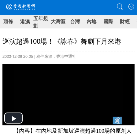
五年規
頭條
港澳
大灣區
台灣
內地
國際
財經
劃
巡演超過100場！《詠春》舞劇下月來港
2023-12-26 20:05 | 稿件來源：香港中通社
Play
【內容】在內地及新加坡巡演超過100場的原創人
Video