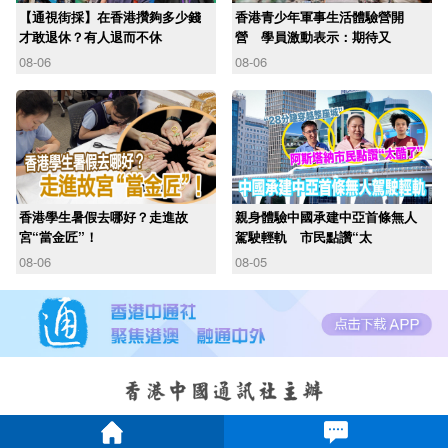
【通視街採】在香港攢夠多少錢
香港青少年軍事生活體驗營開
才敢退休？有人退而不休
營 學員激動表示：期待又
08-06
08-06
香港學生暑假去哪好？走進故
親身體驗中國承建中亞首條無人
宮“當金匠”！
駕駛輕軌 市民點讚“太
08-06
08-05