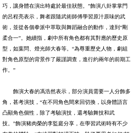
巧，讓身體在演出時處於最佳狀態。”飾演八卦掌掌門
的呂程亮表示，舞者跟隨武術師傅學習原汁原味的武
術，並從各個拳派中萃取與舞蹈融合的動作，達到“剛
柔合一”。她續指，劇中所有角色都有其對應的歷史原
型，如葉問、燈光師大春等。“為尊重歷史人物，劇組
對角色原型的背景作了嚴謹調查，進行約兩年的前期工
作。”
飾演大春的馮浩然表示，部分演員需要一人分飾多
角，甚考演技，“在不同角色間來回切換，以身體語言
凸顯角色個性，除了考驗演技，還考驗舞技和武
技。”飾演豬肉榮的李監庭分享，在學習武術時有不少